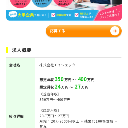
応募する
求人概要
会社名
株式会社エイジェック
350
400
想定年収
万円 ～
万円
24
27
想定月収
万円 ～
万円
《想定年収》
350万円～400万円
《想定月収》
23.7万円～27万円
給与詳細
月給：20万7000円以上 + 残業代100％支給 +
賞与