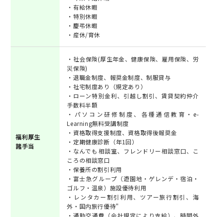
・有給休暇
・特別休暇
・慶弔休暇
・産休/育休
・社会保険(厚生年金、健康保険、雇用保険、労
災保険)
・退職金制度、報奨金制度、制服貸与
・社宅制度あり（規定あり）
・ローン特別金利、引越し割引、賃貸契約仲介
手数料半額
・パソコン研修制度、各種通信教育・e-
Learning無料受講制度
・資格取得支援制度、資格取得後報奨金
福利厚生
・定期健康診断（年1回）
諸手当
・なんでも相談室、フレンドリー相談窓口、こ
ころの相談窓口
・保養所の割引利用
・富士急グループ（遊園地・ゲレンデ・宿泊・
ゴルフ・温泉）施設優待利用
・レンタカー割引利用、ツアー旅行割引、海
外・国内旅行優待"
・通勤交通費（会社規定により支給）、時間外