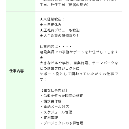
手当、赴任手当（転居の場合）
★未経験歓迎！
★土日祝休み
★正社員デビューも歓迎
★大手企業の研修あり！
仕事内容は・・・・
建設業界での事務サポートをお任せしてします
★
大きなビルや学校、商業施設、テーマパークな
どの建設プロジェクトに
仕事内容
サポート役として関わっていただくお仕事で
す！
【主な仕事内容】
・CADを使った図面の修正
・請求書作成
・電話メール対応
・スケジュール管理
・資材管理
・プロジェクトの予算管理