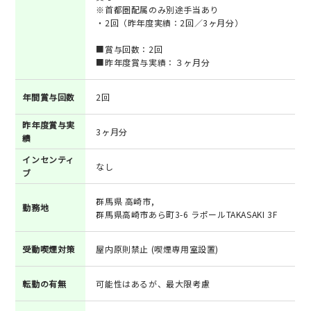
※首都圏配属のみ別途手当あり
・2回（昨年度実績：2回／3ヶ月分）
■賞与回数：2回
■昨年度賞与実績：３ヶ月分
年間賞与回数
2回
昨年度賞与実
3ヶ月分
績
インセンティ
なし
ブ
群馬県 高崎市,
勤務地
群馬県高崎市あら町3-6 ラポールTAKASAKI 3F
受動喫煙対策
屋内原則禁止 (喫煙専用室設置)
転勤の有無
可能性はあるが、最大限考慮