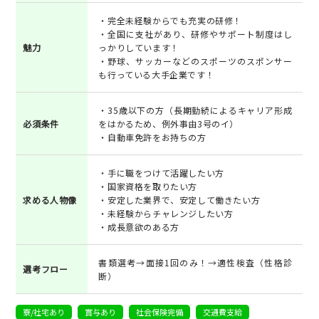
・完全未経験からでも充実の研修！
・全国に支社があり、研修やサポート制度はし
魅力
っかりしています！
・野球、サッカーなどのスポーツのスポンサー
も行っている大手企業です！
・35歳以下の方（長期勤続によるキャリア形成
必須条件
をはかるため、例外事由3号のイ）
・自動車免許をお持ちの方
・手に職をつけて活躍したい方
・国家資格を取りたい方
求める人物像
・安定した業界で、安定して働きたい方
・未経験からチャレンジしたい方
・成長意欲のある方
書類選考→面接1回のみ！→適性検査（性格診
選考フロー
断）
寮/社宅あり
賞与あり
社会保険完備
交通費支給