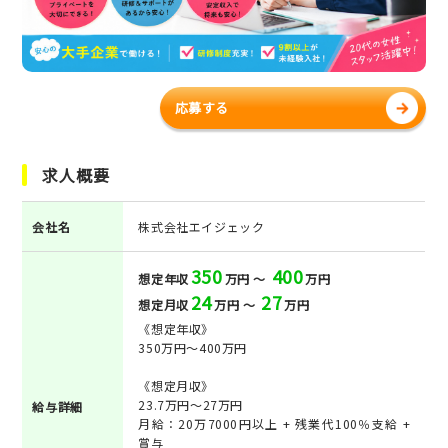
応募する
求人概要
会社名
株式会社エイジェック
350
400
想定年収
万円 ～
万円
24
27
想定月収
万円 ～
万円
《想定年収》
350万円～400万円
《想定月収》
23.7万円～27万円
給与詳細
月給：20万7000円以上 + 残業代100％支給 +
賞与