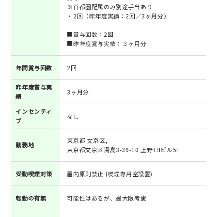
※首都圏配属のみ別途手当あり
・2回（昨年度実績：2回／3ヶ月分）
■賞与回数：2回
■昨年度賞与実績：３ヶ月分
年間賞与回数
2回
昨年度賞与実
3ヶ月分
績
インセンティ
なし
ブ
東京都 文京区,
勤務地
東京都文京区湯島3-39-10 上野THビル5F
受動喫煙対策
屋内原則禁止 (喫煙専用室設置)
転勤の有無
可能性はあるが、最大限考慮