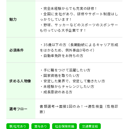
・完全未経験からでも充実の研修！
・全国に支社があり、研修やサポート制度はし
魅力
っかりしています！
・野球、サッカーなどのスポーツのスポンサー
も行っている大手企業です！
・35歳以下の方（長期勤続によるキャリア形成
必須条件
をはかるため、例外事由3号のイ）
・自動車免許をお持ちの方
・手に職をつけて活躍したい方
・国家資格を取りたい方
求める人物像
・安定した業界で、安定して働きたい方
・未経験からチャレンジしたい方
・成長意欲のある方
書類選考→面接1回のみ！→適性検査（性格診
選考フロー
断）
寮/社宅あり
賞与あり
社会保険完備
交通費支給