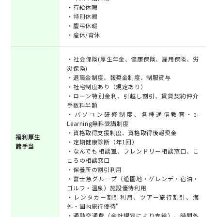
・有給休暇
・特別休暇
・慶弔休暇
・産休/育休
・社会保険(厚生年金、健康保険、雇用保険、労
災保険)
・退職金制度、報奨金制度、制服貸与
・社宅制度あり（規定あり）
・ローン特別金利、引越し割引、賃貸契約仲介
手数料半額
・パソコン研修制度、各種通信教育・e-
Learning無料受講制度
・資格取得支援制度、資格取得後報奨金
福利厚生
・定期健康診断（年1回）
諸手当
・なんでも相談室、フレンドリー相談窓口、こ
ころの相談窓口
・保養所の割引利用
・富士急グループ（遊園地・ゲレンデ・宿泊・
ゴルフ・温泉）施設優待利用
・レンタカー割引利用、ツアー旅行割引、海
外・国内旅行優待"
・通勤交通費（会社規定により支給）、時間外