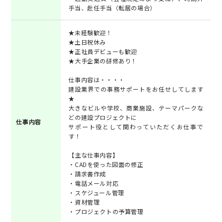
手当、赴任手当（転居の場合）
★未経験歓迎！
★土日祝休み
★正社員デビューも歓迎
★大手企業の研修あり！
仕事内容は・・・・
建設業界での事務サポートをお任せしてします
★
大きなビルや学校、商業施設、テーマパークな
どの建設プロジェクトに
仕事内容
サポート役として関わっていただくお仕事で
す！
【主な仕事内容】
・CADを使った図面の修正
・請求書作成
・電話メール対応
・スケジュール管理
・資材管理
・プロジェクトの予算管理