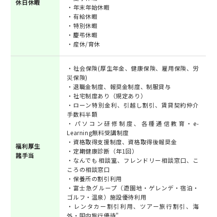
休日休暇
・年末年始休暇
・有給休暇
・特別休暇
・慶弔休暇
・産休/育休
・社会保険(厚生年金、健康保険、雇用保険、労
災保険)
・退職金制度、報奨金制度、制服貸与
・社宅制度あり（規定あり）
・ローン特別金利、引越し割引、賃貸契約仲介
手数料半額
・パソコン研修制度、各種通信教育・e-
Learning無料受講制度
・資格取得支援制度、資格取得後報奨金
福利厚生
・定期健康診断（年1回）
諸手当
・なんでも相談室、フレンドリー相談窓口、こ
ころの相談窓口
・保養所の割引利用
・富士急グループ（遊園地・ゲレンデ・宿泊・
ゴルフ・温泉）施設優待利用
・レンタカー割引利用、ツアー旅行割引、海
外・国内旅行優待"