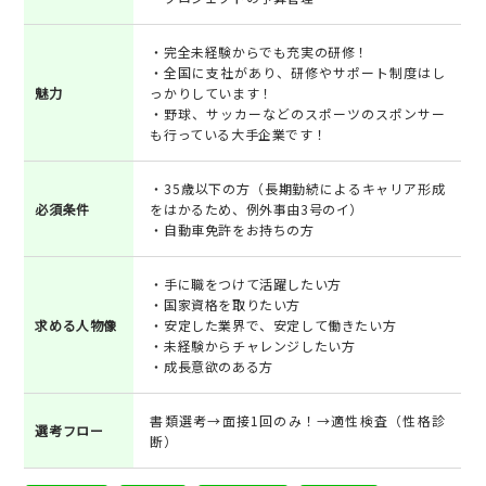
・完全未経験からでも充実の研修！
・全国に支社があり、研修やサポート制度はし
魅力
っかりしています！
・野球、サッカーなどのスポーツのスポンサー
も行っている大手企業です！
・35歳以下の方（長期勤続によるキャリア形成
必須条件
をはかるため、例外事由3号のイ）
・自動車免許をお持ちの方
・手に職をつけて活躍したい方
・国家資格を取りたい方
求める人物像
・安定した業界で、安定して働きたい方
・未経験からチャレンジしたい方
・成長意欲のある方
書類選考→面接1回のみ！→適性検査（性格診
選考フロー
断）