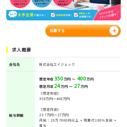
応募する
求人概要
会社名
株式会社エイジェック
350
400
想定年収
万円 ～
万円
24
27
想定月収
万円 ～
万円
《想定年収》
350万円～400万円
《想定月収》
23.7万円～27万円
給与詳細
月給：20万7000円以上 + 残業代100％支給 +
賞与