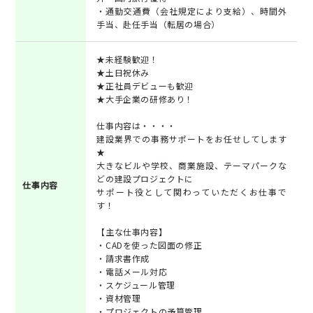
・通勤交通費（会社規定により支給）、時間外
手当、赴任手当（転居の場合）
★未経験歓迎！
★土日祝休み
★正社員デビューも歓迎
★大手企業の研修あり！
仕事内容は・・・・
建設業界での事務サポートをお任せしてします
★
大きなビルや学校、商業施設、テーマパークな
どの建設プロジェクトに
仕事内容
サポート役として関わっていただくお仕事で
す！
【主な仕事内容】
・CADを使った図面の修正
・請求書作成
・電話メール対応
・スケジュール管理
・資材管理
・プロジェクトの予算管理