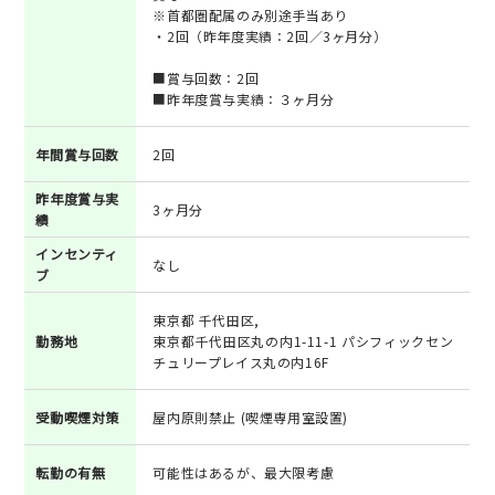
※首都圏配属のみ別途手当あり
・2回（昨年度実績：2回／3ヶ月分）
■賞与回数：2回
■昨年度賞与実績：３ヶ月分
年間賞与回数
2回
昨年度賞与実
3ヶ月分
績
インセンティ
なし
ブ
東京都 千代田区,
勤務地
東京都千代田区丸の内1-11-1 パシフィックセン
チュリープレイス丸の内16F
受動喫煙対策
屋内原則禁止 (喫煙専用室設置)
転勤の有無
可能性はあるが、最大限考慮