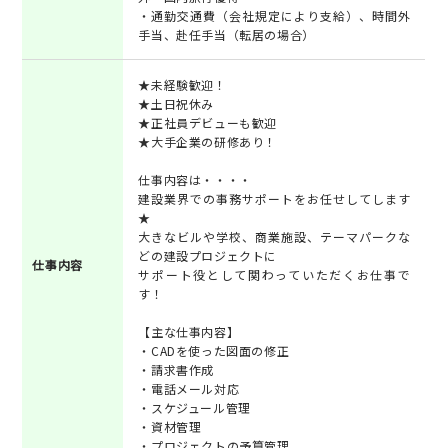
・通勤交通費（会社規定により支給）、時間外
手当、赴任手当（転居の場合）
★未経験歓迎！
★土日祝休み
★正社員デビューも歓迎
★大手企業の研修あり！
仕事内容は・・・・
建設業界での事務サポートをお任せしてします
★
大きなビルや学校、商業施設、テーマパークな
どの建設プロジェクトに
仕事内容
サポート役として関わっていただくお仕事で
す！
【主な仕事内容】
・CADを使った図面の修正
・請求書作成
・電話メール対応
・スケジュール管理
・資材管理
・プロジェクトの予算管理