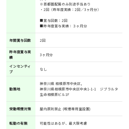
※首都圏配属のみ別途手当あり
・2回（昨年度実績：2回／3ヶ月分）
■賞与回数：2回
■昨年度賞与実績：３ヶ月分
年間賞与回数
2回
昨年度賞与実
3ヶ月分
績
インセンティ
なし
ブ
神奈川県 相模原市中央区,
勤務地
神奈川県相模原市中央区中央1-1-1 ジブラルタ
生命相模原ビル1F
受動喫煙対策
屋内原則禁止 (喫煙専用室設置)
転勤の有無
可能性はあるが、最大限考慮