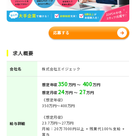
応募する
求人概要
会社名
株式会社エイジェック
350
400
想定年収
万円 ～
万円
24
27
想定月収
万円 ～
万円
《想定年収》
350万円～400万円
《想定月収》
23.7万円～27万円
給与詳細
月給：20万7000円以上 + 残業代100％支給 +
賞与