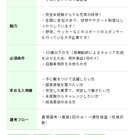
・完全未経験からでも充実の研修！
・全国に支社があり、研修やサポート制度はし
魅力
っかりしています！
・野球、サッカーなどのスポーツのスポンサー
も行っている大手企業です！
・35歳以下の方（長期勤続によるキャリア形成
必須条件
をはかるため、例外事由3号のイ）
・自動車免許をお持ちの方
・手に職をつけて活躍したい方
・国家資格を取りたい方
求める人物像
・安定した業界で、安定して働きたい方
・未経験からチャレンジしたい方
・成長意欲のある方
書類選考→面接1回のみ！→適性検査（性格診
選考フロー
断）