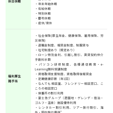
休日休暇
・年末年始休暇
・有給休暇
・特別休暇
・慶弔休暇
・産休/育休
・社会保険(厚生年金、健康保険、雇用保険、労
災保険)
・退職金制度、報奨金制度、制服貸与
・社宅制度あり（規定あり）
・ローン特別金利、引越し割引、賃貸契約仲介
手数料半額
・パソコン研修制度、各種通信教育・e-
Learning無料受講制度
・資格取得支援制度、資格取得後報奨金
福利厚生
・定期健康診断（年1回）
諸手当
・なんでも相談室、フレンドリー相談窓口、こ
ころの相談窓口
・保養所の割引利用
・富士急グループ（遊園地・ゲレンデ・宿泊・
ゴルフ・温泉）施設優待利用
・レンタカー割引利用、ツアー旅行割引、海
外・国内旅行優待"