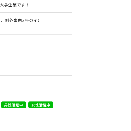
大手企業です！
め、例外事由3号のイ）
男性活躍中
女性活躍中