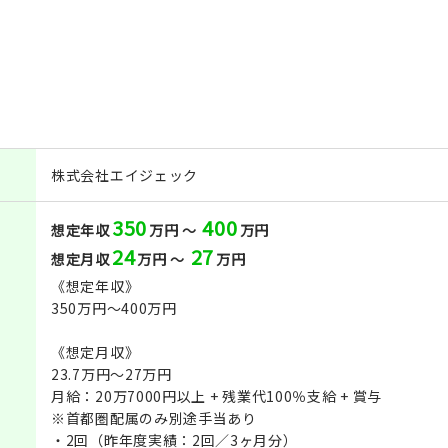
株式会社エイジェック
350
400
想定年収
万円 ～
万円
24
27
想定月収
万円 ～
万円
《想定年収》
350万円～400万円
《想定月収》
23.7万円～27万円
月給：20万7000円以上 + 残業代100％支給 + 賞与
※首都圏配属のみ別途手当あり
・2回（昨年度実績：2回／3ヶ月分）