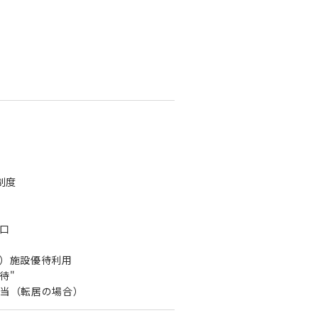
制度
口
）施設優待利用
待"
当（転居の場合）