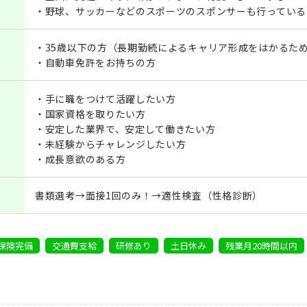
・野球、サッカーなどのスポーツのスポンサーも行っている
・35歳以下の方（長期勤続によるキャリア形成をはかるた
・自動車免許をお持ちの方
・手に職をつけて活躍したい方
・国家資格を取りたい方
・安定した業界で、安定して働きたい方
・未経験からチャレンジしたい方
・成長意欲のある方
書類選考→面接1回のみ！→適性検査（性格診断）
保険完備
交通費支給
研修あり
土日休み
残業月20時間以内