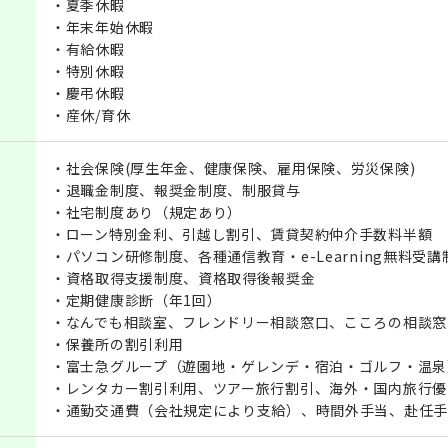
・夏季休暇
・年末年始休暇
・有給休暇
・特別休暇
・慶弔休暇
・産休/育休
・社会保険(厚生年金、健康保険、雇用保険、労災保険)
・退職金制度、報奨金制度、制服貸与
・社宅制度あり（規定あり）
・ローン特別金利、引越し割引、賃貸契約仲介手数料半額
・パソコン研修制度、各種通信教育・e-Learning無料受講
・資格取得支援制度、資格取得後報奨金
・定期健康診断（年1回）
・なんでも相談室、フレンドリー相談窓口、こころの相談窓
・保養所の割引利用
・富士急グループ（遊園地・ゲレンデ・宿泊・ゴルフ・温泉
・レンタカー割引利用、ツアー旅行割引、海外・国内旅行優
・通勤交通費（会社規定により支給）、時間外手当、赴任手