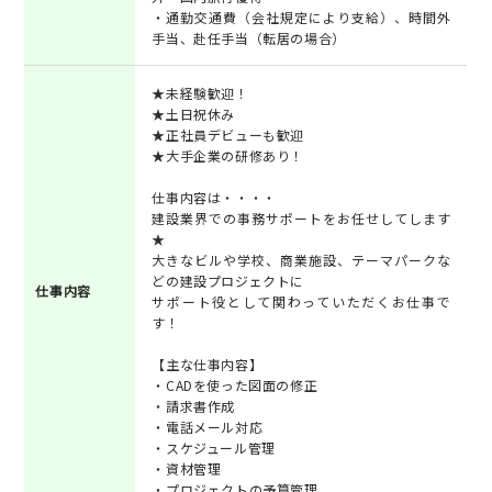
・通勤交通費（会社規定により支給）、時間外
手当、赴任手当（転居の場合）
★未経験歓迎！
★土日祝休み
★正社員デビューも歓迎
★大手企業の研修あり！
仕事内容は・・・・
建設業界での事務サポートをお任せしてします
★
大きなビルや学校、商業施設、テーマパークな
どの建設プロジェクトに
仕事内容
サポート役として関わっていただくお仕事で
す！
【主な仕事内容】
・CADを使った図面の修正
・請求書作成
・電話メール対応
・スケジュール管理
・資材管理
・プロジェクトの予算管理