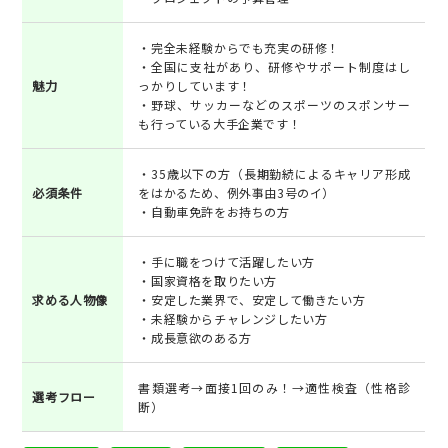
・完全未経験からでも充実の研修！
・全国に支社があり、研修やサポート制度はし
魅力
っかりしています！
・野球、サッカーなどのスポーツのスポンサー
も行っている大手企業です！
・35歳以下の方（長期勤続によるキャリア形成
必須条件
をはかるため、例外事由3号のイ）
・自動車免許をお持ちの方
・手に職をつけて活躍したい方
・国家資格を取りたい方
求める人物像
・安定した業界で、安定して働きたい方
・未経験からチャレンジしたい方
・成長意欲のある方
書類選考→面接1回のみ！→適性検査（性格診
選考フロー
断）