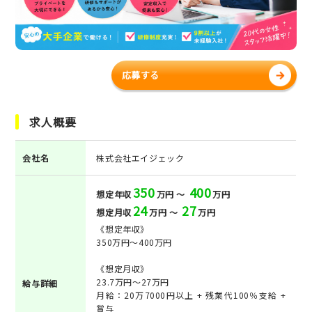
応募する
求人概要
会社名
株式会社エイジェック
350
400
想定年収
万円 ～
万円
24
27
想定月収
万円 ～
万円
《想定年収》
350万円～400万円
《想定月収》
23.7万円～27万円
給与詳細
月給：20万7000円以上 + 残業代100％支給 +
賞与