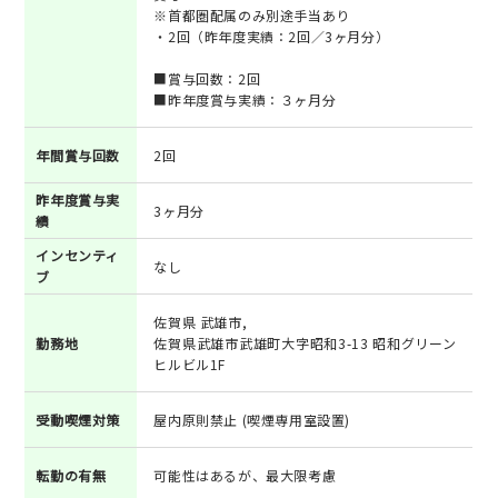
※首都圏配属のみ別途手当あり
・2回（昨年度実績：2回／3ヶ月分）
■賞与回数：2回
■昨年度賞与実績：３ヶ月分
年間賞与回数
2回
昨年度賞与実
3ヶ月分
績
インセンティ
なし
ブ
佐賀県 武雄市,
勤務地
佐賀県武雄市武雄町大字昭和3-13 昭和グリーン
ヒルビル1F
受動喫煙対策
屋内原則禁止 (喫煙専用室設置)
転勤の有無
可能性はあるが、最大限考慮