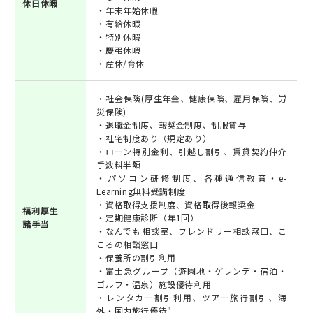
休日休暇
・年末年始休暇
・有給休暇
・特別休暇
・慶弔休暇
・産休/育休
・社会保険(厚生年金、健康保険、雇用保険、労
災保険)
・退職金制度、報奨金制度、制服貸与
・社宅制度あり（規定あり）
・ローン特別金利、引越し割引、賃貸契約仲介
手数料半額
・パソコン研修制度、各種通信教育・e-
Learning無料受講制度
・資格取得支援制度、資格取得後報奨金
福利厚生
・定期健康診断（年1回）
諸手当
・なんでも相談室、フレンドリー相談窓口、こ
ころの相談窓口
・保養所の割引利用
・富士急グループ（遊園地・ゲレンデ・宿泊・
ゴルフ・温泉）施設優待利用
・レンタカー割引利用、ツアー旅行割引、海
外・国内旅行優待"