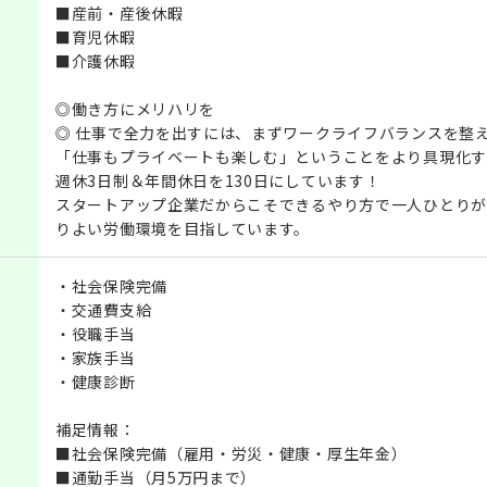
■産前・産後休暇
■育児休暇
■介護休暇
◎働き方にメリハリを
◎ 仕事で全力を出すには、まずワークライフバランスを整
「仕事もプライベートも楽しむ」ということをより具現化す
週休3日制＆年間休日を130日にしています！
スタートアップ企業だからこそできるやり方で一人ひとりが
りよい労働環境を目指しています。
・社会保険完備
・交通費支給
・役職手当
・家族手当
・健康診断
補足情報：
■社会保険完備（雇用・労災・健康・厚生年金）
■通勤手当（月5万円まで）