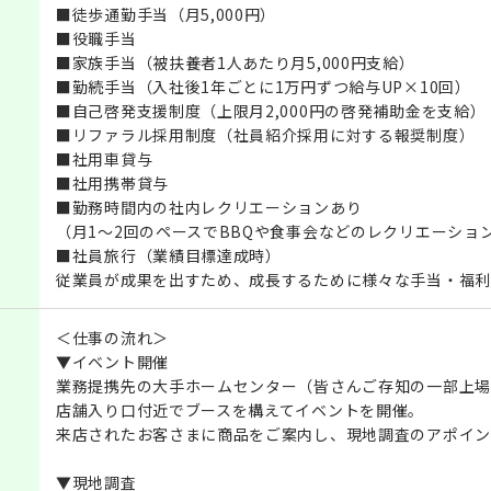
■徒歩通勤手当（月5,000円）
■役職手当
■家族手当（被扶養者1人あたり月5,000円支給）
■勤続手当（入社後1年ごとに1万円ずつ給与UP×10回）
■自己啓発支援制度（上限月2,000円の啓発補助金を支給）
■リファラル採用制度（社員紹介採用に対する報奨制度）
■社用車貸与
■社用携帯貸与
■勤務時間内の社内レクリエーションあり
（月1～2回のペースでBBQや食事会などのレクリエーショ
■社員旅行（業績目標達成時）
従業員が成果を出すため、成長するために様々な手当・福利
＜仕事の流れ＞
▼イベント開催
業務提携先の大手ホームセンター（皆さんご存知の一部上場
店舗入り口付近でブースを構えてイベントを開催。
来店されたお客さまに商品をご案内し、現地調査のアポイン
▼現地調査