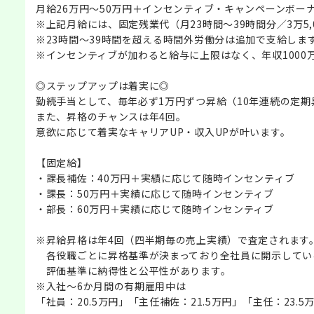
月給26万円～50万円＋インセンティブ・キャンペーンボー
※上記月給には、固定残業代（月23時間～39時間分／3万5,
※23時間～39時間を超える時間外労働分は追加で支給しま
※インセンティブが加わると給与に上限はなく、年収1000
◎ステップアップは着実に◎
勤続手当として、毎年必ず1万円ずつ昇給（10年連続の定期
また、昇格のチャンスは年4回。
意欲に応じて着実なキャリアUP・収入UPが叶います。
【固定給】
・課長補佐：40万円＋実績に応じて随時インセンティブ
・課長：50万円＋実績に応じて随時インセンティブ
・部長：60万円＋実績に応じて随時インセンティブ
※昇給昇格は年4回（四半期毎の売上実績）で査定されます
各役職ごとに昇格基準が決まっており全社員に開示してい
評価基準に納得性と公平性があります。
※入社～6か月間の有期雇用中は
「社員：20.5万円」「主任補佐：21.5万円」「主任：23.