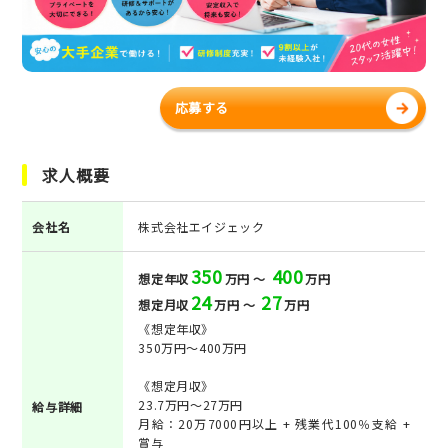
応募する
求人概要
会社名
株式会社エイジェック
350
400
想定年収
万円 ～
万円
24
27
想定月収
万円 ～
万円
《想定年収》
350万円～400万円
《想定月収》
23.7万円～27万円
給与詳細
月給：20万7000円以上 + 残業代100％支給 +
賞与