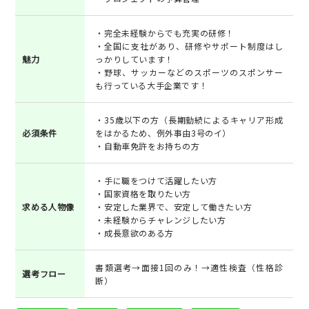
・完全未経験からでも充実の研修！
・全国に支社があり、研修やサポート制度はし
魅力
っかりしています！
・野球、サッカーなどのスポーツのスポンサー
も行っている大手企業です！
・35歳以下の方（長期勤続によるキャリア形成
必須条件
をはかるため、例外事由3号のイ）
・自動車免許をお持ちの方
・手に職をつけて活躍したい方
・国家資格を取りたい方
求める人物像
・安定した業界で、安定して働きたい方
・未経験からチャレンジしたい方
・成長意欲のある方
書類選考→面接1回のみ！→適性検査（性格診
選考フロー
断）