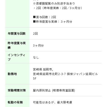
※首都圏配属のみ別途手当あり
・2回（昨年度実績：2回／3ヶ月分）
■賞与回数：2回
■昨年度賞与実績：３ヶ月分
年間賞与回数
2回
昨年度賞与実
3ヶ月分
績
インセンティ
なし
ブ
宮崎県 延岡市,
勤務地
宮崎県延岡市北町2-3-7 損保ジャパン延岡ビル
5F
受動喫煙対策
屋内原則禁止 (喫煙専用室設置)
転勤の有無
可能性はあるが、最大限考慮