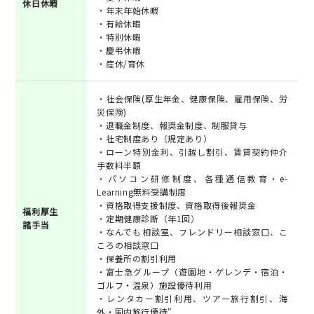
休日休暇
・年末年始休暇
・有給休暇
・特別休暇
・慶弔休暇
・産休/育休
・社会保険(厚生年金、健康保険、雇用保険、労
災保険)
・退職金制度、報奨金制度、制服貸与
・社宅制度あり（規定あり）
・ローン特別金利、引越し割引、賃貸契約仲介
手数料半額
・パソコン研修制度、各種通信教育・e-
Learning無料受講制度
・資格取得支援制度、資格取得後報奨金
福利厚生
・定期健康診断（年1回）
諸手当
・なんでも相談室、フレンドリー相談窓口、こ
ころの相談窓口
・保養所の割引利用
・富士急グループ（遊園地・ゲレンデ・宿泊・
ゴルフ・温泉）施設優待利用
・レンタカー割引利用、ツアー旅行割引、海
外・国内旅行優待"