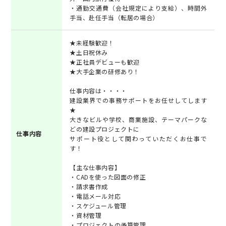
・通勤交通費（会社規定により支給）、時間外
手当、赴任手当（転居の場合）
★未経験歓迎！
★土日祝休み
★正社員デビューも歓迎
★大手企業の研修あり！
仕事内容は・・・・
建設業界での事務サポートをお任せしてします
★
大きなビルや学校、商業施設、テーマパークな
どの建設プロジェクトに
仕事内容
サポート役として関わっていただくお仕事で
す！
【主な仕事内容】
・CADを使った図面の修正
・請求書作成
・電話メール対応
・スケジュール管理
・資材管理
・プロジェクトの予算管理