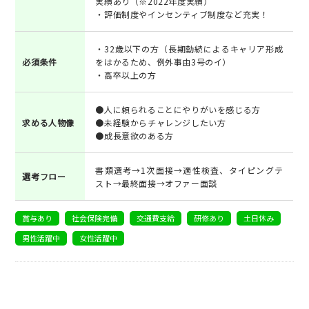
実績あり（※2022年度実績）
・評価制度やインセンティブ制度など充実！
・32歳以下の方（長期勤続によるキャリア形成
必須条件
をはかるため、例外事由3号のイ）
・高卒以上の方
●人に頼られることにやりがいを感じる方
求める人物像
●未経験からチャレンジしたい方
●成長意欲のある方
書類選考→1次面接→適性検査、タイピングテ
選考フロー
スト→最終面接→オファー面談
賞与あり
社会保険完備
交通費支給
研修あり
土日休み
男性活躍中
女性活躍中