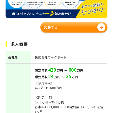
応募する
求人概要
会社名
株式会社ワークポート
420
600
想定年収
万円 ～
万円
24
35
想定月収
万円 ～
万円
《想定年収》
420万円～600万円
《想定月収》
24.6万円～35.9万円
基本給¥183,000～ (固定残業代¥63,550~を含
む/月)