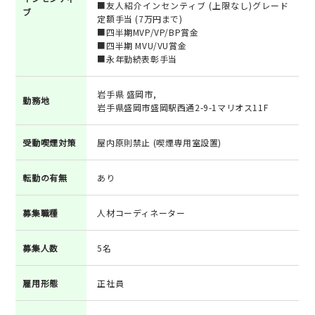
■友人紹介インセンティブ (上限なし)グレード
ブ
定額手当 (7万円まで)
■四半期MVP/VP/BP賞金
■四半期 MVU/VU賞金
■永年勤続表彰手当
岩手県 盛岡市,
勤務地
岩手県盛岡市盛岡駅西通2-9-1マリオス11F
受動喫煙対策
屋内原則禁止 (喫煙専用室設置)
転勤の有無
あり
募集職種
人材コーディネーター
募集人数
5名
雇用形態
正社員