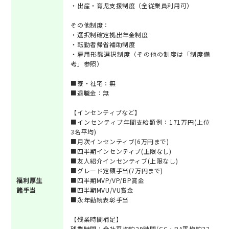
・出産・育児支援制度（全従業員利用可）
その他制度：
・選択制確定拠出年金制度
・転勤者帰省補助制度
・雇用形態選択制度（その他の制度は「制度備
考」参照）
■寮・社宅：無
■退職金：無
【インセンティブなど】
■インセンティブ年間支給額例：171万円(上位
3名平均)
■月次インセンティブ(6万円まで)
■四半期インセンティブ(上限なし)
■友人紹介インセンティブ(上限なし)
■グレード定額手当(7万円まで)
福利厚生
■四半期MVP/VP/BP賞金
諸手当
■四半期MVU/VU賞金
■永年勤続表彰手当
【残業時間補足】
残業時間：全社平均約29時間/CC・RA平均約32