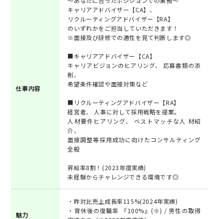
～あなたに合ったポジションでの業務～
キャリアアドバイザー【CA】、
リクルーティングアドバイザー【RA】
のいずれかをご担当していただきます！
※面接及び研修での適性を見て判断します◎
■キャリアアドバイザー【CA】
キャリアビジョンのヒアリング、 応募書類の添
削、
希望条件確認や面接対策など
仕事内容
■リクルーティングアドバイザー【RA】
経営者、 人事に対して採用戦略を提案。
人材要件ヒアリング、 ベストマッチな人 材紹
介、
面接調整等採用成功に向けたコンサルティング
全般
昇給率8割！(2023年度実績)
未経験からチャレンジできる環境です◎
・昨対比売上成長率115%(2024年実績)
・育休後の復職率 『100%』(※) / 男性の取得
魅力