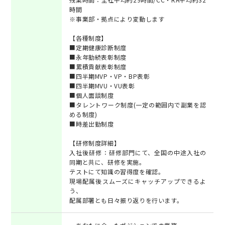
時間
※事業部・拠点により変動します
【各種制度】
■定期健康診断制度
■永年勤続表彰制度
■累積貢献表彰制度
■四半期MVP・VP・BP表彰
■四半期MVU・VU表彰
■個人面談制度
■タレントワーク制度(一定の範囲内で副業を認
める制度)
■時差出勤制度
【研修制度詳細】
入社後研修：研修部門にて、全国の中途入社の
同期と共に、研修を実施。
テストにて知識の習得度を確認。
現場配属後スムーズにキャッチアップできるよ
う、
配属部署とも日々振り返りを行います。