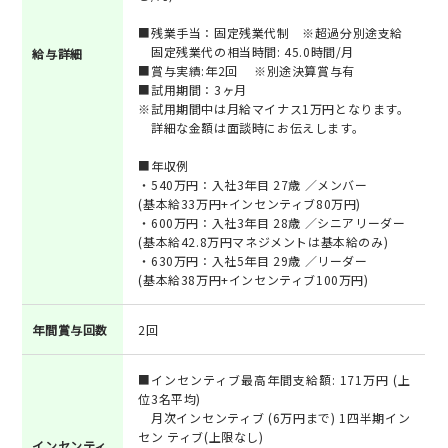
■残業手当：固定残業代制 ※超過分別途支給
固定残業代の相当時間: 45.0時間/月
給与詳細
■賞与実績:年2回 ※別途決算賞与有
■試用期間：3ヶ月
※試用期間中は月給マイナス1万円となります。
詳細な金額は面談時にお伝えします。
■年収例
・540万円：入社3年目 27歳 ／メンバー
(基本給33万円+インセンティブ80万円)
・600万円：入社3年目 28歳 ／シニアリーダー
(基本給42.8万円マネジメントは基本給のみ)
・630万円：入社5年目 29歳 ／リーダー
(基本給38万円+インセンティブ100万円)
年間賞与回数
2回
■インセンティブ最高年間支給額: 171万円 (上
位3名平均)
月次インセンティブ (6万円まで) 1四半期イン
セン ティブ(上限なし)
インセンティ