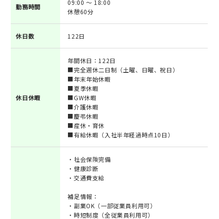
09:00 ～ 18:00
勤務時間
休憩60分
休日数
122日
年間休日：122日
■完全週休二日制（土曜、日曜、祝日）
■年末年始休暇
■夏季休暇
休日休暇
■GW休暇
■介護休暇
■慶弔休暇
■産休・育休
■有給休暇（入社半年経過時点10日）
・社会保険完備
・健康診断
・交通費支給
補足情報：
・副業OK（一部従業員利用可）
・時短制度（全従業員利用可）