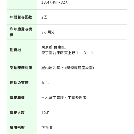
18.4万円～32万
年間賞与回数
2回
昨年度賞与実
3ヶ月分
績
東京都 台東区,
勤務地
東京都台東区東上野１－３－１
受動喫煙対策
屋内原則禁止 (喫煙専用室設置)
転勤の有無
なし
募集職種
土木施工管理・工事監理者
募集人数
10名
雇用形態
正社員