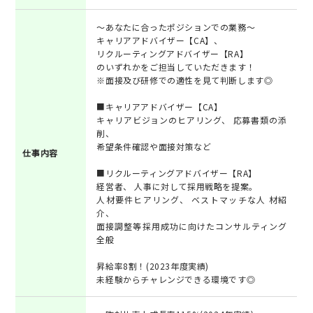
～あなたに合ったポジションでの業務～
キャリアアドバイザー【CA】、
リクルーティングアドバイザー【RA】
のいずれかをご担当していただきます！
※面接及び研修での適性を見て判断します◎
■キャリアアドバイザー【CA】
キャリアビジョンのヒアリング、 応募書類の添
削、
希望条件確認や面接対策など
仕事内容
■リクルーティングアドバイザー【RA】
経営者、 人事に対して採用戦略を提案。
人材要件ヒアリング、 ベストマッチな人 材紹
介、
面接調整等採用成功に向けたコンサルティング
全般
昇給率8割！(2023年度実績)
未経験からチャレンジできる環境です◎