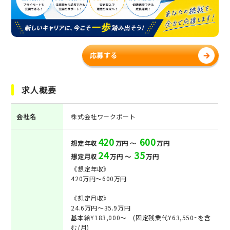
応募する
求人概要
会社名
株式会社ワークポート
420
600
想定年収
万円 ～
万円
24
35
想定月収
万円 ～
万円
《想定年収》
420万円～600万円
《想定月収》
24.6万円～35.9万円
基本給¥183,000～ (固定残業代¥63,550~を含
む/月)