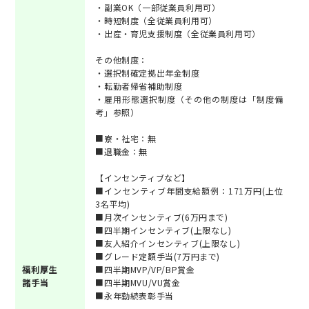
・副業OK（一部従業員利用可）
・時短制度（全従業員利用可）
・出産・育児支援制度（全従業員利用可）
その他制度：
・選択制確定拠出年金制度
・転勤者帰省補助制度
・雇用形態選択制度（その他の制度は「制度備
考」参照）
■寮・社宅：無
■退職金：無
【インセンティブなど】
■インセンティブ年間支給額例：171万円(上位
3名平均)
■月次インセンティブ(6万円まで)
■四半期インセンティブ(上限なし)
■友人紹介インセンティブ(上限なし)
■グレード定額手当(7万円まで)
福利厚生
■四半期MVP/VP/BP賞金
諸手当
■四半期MVU/VU賞金
■永年勤続表彰手当