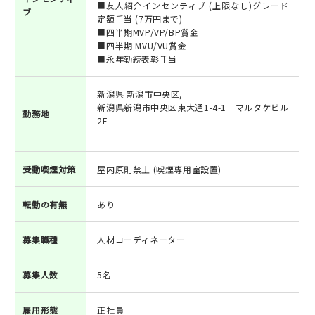
■友人紹介インセンティブ (上限なし)グレード
ブ
定額手当 (7万円まで)
■四半期MVP/VP/BP賞金
■四半期 MVU/VU賞金
■永年勤続表彰手当
新潟県 新潟市中央区,
新潟県新潟市中央区東大通1-4-1 マルタケビル
勤務地
2F
受動喫煙対策
屋内原則禁止 (喫煙専用室設置)
転勤の有無
あり
募集職種
人材コーディネーター
募集人数
5名
雇用形態
正社員