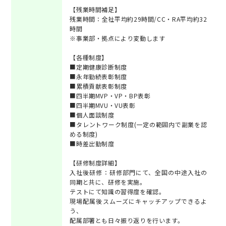
【残業時間補足】
残業時間：全社平均約29時間/CC・RA平均約32
時間
※事業部・拠点により変動します
【各種制度】
■定期健康診断制度
■永年勤続表彰制度
■累積貢献表彰制度
■四半期MVP・VP・BP表彰
■四半期MVU・VU表彰
■個人面談制度
■タレントワーク制度(一定の範囲内で副業を認
める制度)
■時差出勤制度
【研修制度詳細】
入社後研修：研修部門にて、全国の中途入社の
同期と共に、研修を実施。
テストにて知識の習得度を確認。
現場配属後スムーズにキャッチアップできるよ
う、
配属部署とも日々振り返りを行います。