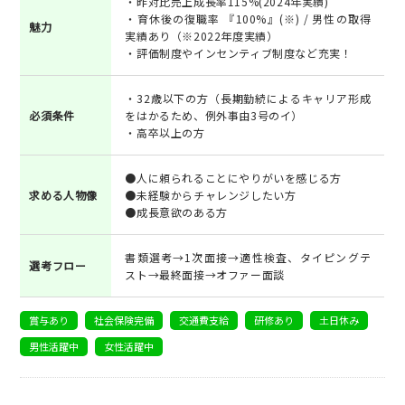
・昨対比売上成長率115%(2024年実績)
・育休後の復職率 『100%』(※) / 男性の取得
魅力
実績あり（※2022年度実績）
・評価制度やインセンティブ制度など充実！
・32歳以下の方（長期勤続によるキャリア形成
必須条件
をはかるため、例外事由3号のイ）
・高卒以上の方
●人に頼られることにやりがいを感じる方
求める人物像
●未経験からチャレンジしたい方
●成長意欲のある方
書類選考→1次面接→適性検査、タイピングテ
選考フロー
スト→最終面接→オファー面談
賞与あり
社会保険完備
交通費支給
研修あり
土日休み
男性活躍中
女性活躍中