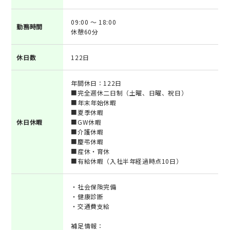
09:00 ～ 18:00
勤務時間
休憩60分
休日数
122日
年間休日：122日
■完全週休二日制（土曜、日曜、祝日）
■年末年始休暇
■夏季休暇
休日休暇
■GW休暇
■介護休暇
■慶弔休暇
■産休・育休
■有給休暇（入社半年経過時点10日）
・社会保険完備
・健康診断
・交通費支給
補足情報：