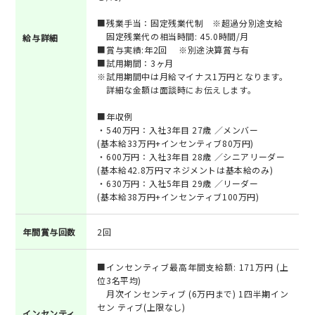
■残業手当：固定残業代制 ※超過分別途支給
固定残業代の相当時間: 45.0時間/月
給与詳細
■賞与実績:年2回 ※別途決算賞与有
■試用期間：3ヶ月
※試用期間中は月給マイナス1万円となります。
詳細な金額は面談時にお伝えします。
■年収例
・540万円：入社3年目 27歳 ／メンバー
(基本給33万円+インセンティブ80万円)
・600万円：入社3年目 28歳 ／シニアリーダー
(基本給42.8万円マネジメントは基本給のみ)
・630万円：入社5年目 29歳 ／リーダー
(基本給38万円+インセンティブ100万円)
年間賞与回数
2回
■インセンティブ最高年間支給額: 171万円 (上
位3名平均)
月次インセンティブ (6万円まで) 1四半期イン
セン ティブ(上限なし)
インセンティ