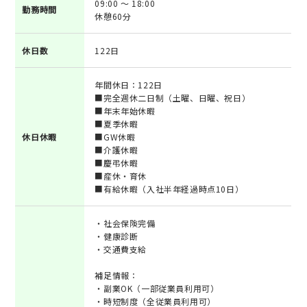
09:00 ～ 18:00
勤務時間
休憩60分
休日数
122日
年間休日：122日
■完全週休二日制（土曜、日曜、祝日）
■年末年始休暇
■夏季休暇
休日休暇
■GW休暇
■介護休暇
■慶弔休暇
■産休・育休
■有給休暇（入社半年経過時点10日）
・社会保険完備
・健康診断
・交通費支給
補足情報：
・副業OK（一部従業員利用可）
・時短制度（全従業員利用可）