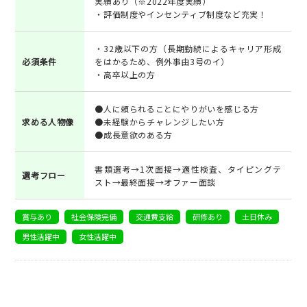
実績あり（※2022年度実績）
・評価制度やインセンティブ制度など充実！
・32歳以下の方（長期勤続によるキャリア形成
必須条件
をはかるため、例外事由3号のイ）
・高卒以上の方
●人に頼られることにやりがいを感じる方
求める人物像
●未経験からチャレンジしたい方
●成長意欲のある方
書類選考→1次面接→適性検査、タイピングテ
選考フロー
スト→最終面接→オファー面談
賞与あり
社会保険完備
交通費支給
研修あり
土日休み
男性活躍中
女性活躍中