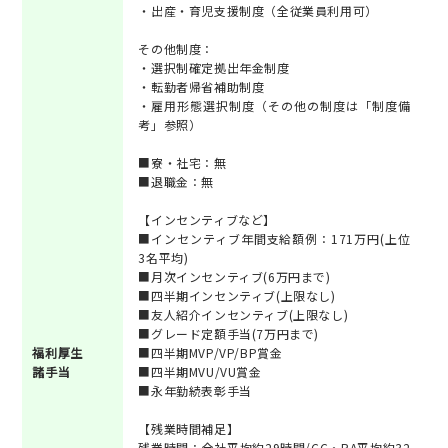
・出産・育児支援制度（全従業員利用可）
その他制度：
・選択制確定拠出年金制度
・転勤者帰省補助制度
・雇用形態選択制度（その他の制度は「制度備
考」参照）
■寮・社宅：無
■退職金：無
【インセンティブなど】
■インセンティブ年間支給額例：171万円(上位
3名平均)
■月次インセンティブ(6万円まで)
■四半期インセンティブ(上限なし)
■友人紹介インセンティブ(上限なし)
■グレード定額手当(7万円まで)
福利厚生
■四半期MVP/VP/BP賞金
諸手当
■四半期MVU/VU賞金
■永年勤続表彰手当
【残業時間補足】
残業時間：全社平均約29時間/CC・RA平均約32