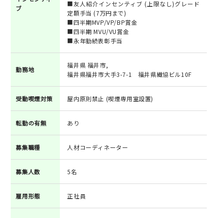
■友人紹介インセンティブ (上限なし)グレード
ブ
定額手当 (7万円まで)
■四半期MVP/VP/BP賞金
■四半期 MVU/VU賞金
■永年勤続表彰手当
福井県 福井市,
勤務地
福井県福井市大手3-7-1 福井県繊協ビル10F
受動喫煙対策
屋内原則禁止 (喫煙専用室設置)
転勤の有無
あり
募集職種
人材コーディネーター
募集人数
5名
雇用形態
正社員