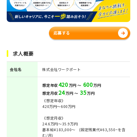
応募する
求人概要
会社名
株式会社ワークポート
420
600
想定年収
万円 ～
万円
24
35
想定月収
万円 ～
万円
《想定年収》
420万円～600万円
《想定月収》
24.6万円～35.9万円
基本給¥183,000～ (固定残業代¥63,550~を含
む/月)