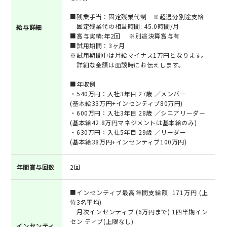
■残業手当：固定残業代制 ※超過分別途支給
固定残業代の相当時間: 45.0時間/月
給与詳細
■賞与実績:年2回 ※別途決算賞与有
■試用期間：3ヶ月
※試用期間中は月給マイナス1万円となります。
詳細な金額は面談時にお伝えします。
■年収例
・540万円：入社3年目 27歳 ／メンバー
(基本給33万円+インセンティブ80万円)
・600万円：入社3年目 28歳 ／シニアリーダー
(基本給42.8万円マネジメントは基本給のみ)
・630万円：入社5年目 29歳 ／リーダー
(基本給38万円+インセンティブ100万円)
年間賞与回数
2回
■インセンティブ最高年間支給額: 171万円 (上
位3名平均)
月次インセンティブ (6万円まで) 1四半期イン
セン ティブ(上限なし)
インセンティ