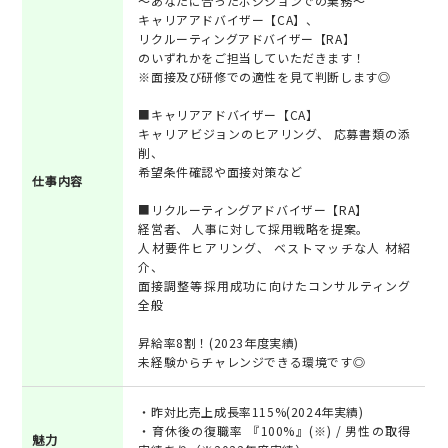
～あなたに合ったポジションでの業務～
キャリアアドバイザー【CA】、
リクルーティングアドバイザー【RA】
のいずれかをご担当していただきます！
※面接及び研修での適性を見て判断します◎
■キャリアアドバイザー【CA】
キャリアビジョンのヒアリング、 応募書類の添
削、
希望条件確認や面接対策など
仕事内容
■リクルーティングアドバイザー【RA】
経営者、 人事に対して採用戦略を提案。
人材要件ヒアリング、 ベストマッチな人 材紹
介、
面接調整等採用成功に向けたコンサルティング
全般
昇給率8割！(2023年度実績)
未経験からチャレンジできる環境です◎
・昨対比売上成長率115%(2024年実績)
・育休後の復職率 『100%』(※) / 男性の取得
魅力