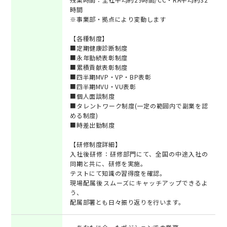
時間
※事業部・拠点により変動します
【各種制度】
■定期健康診断制度
■永年勤続表彰制度
■累積貢献表彰制度
■四半期MVP・VP・BP表彰
■四半期MVU・VU表彰
■個人面談制度
■タレントワーク制度(一定の範囲内で副業を認
める制度)
■時差出勤制度
【研修制度詳細】
入社後研修：研修部門にて、全国の中途入社の
同期と共に、研修を実施。
テストにて知識の習得度を確認。
現場配属後スムーズにキャッチアップできるよ
う、
配属部署とも日々振り返りを行います。