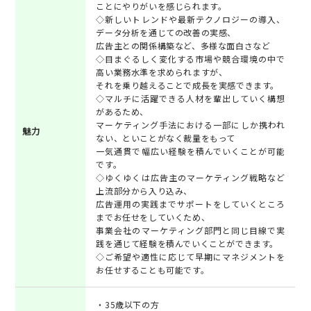
ことにやりがいを感じられます。
◇新しいトレンドや最新テクノロジーの導入、
データ分析を通じての改善の実感、
広告主との関係構築など、多様な面白さなど
◇目まぐるしく変化する市場や競合環境の中で
高い業務水準を求められますが、
それを乗り越えることで成長を実感できます。
◇マルチに活躍できる人材を輩出していく構想
があるため、
マーケティング手法における一部にしか携われ
魅力
ない、といことがなく裁量をもって
一気通貫で幅広い経験を積んでいくことが可能
です。
◇ゆくゆくは広告主のマーケティング戦略など
上流部分から入り込み、
広告運用の実践までサポートをしていくところ
までお任せをしていくため、
事業会社のマーケティング部門と同じ目線で実
践を通じて経験を積んでいくことができます。
◇ご希望や適性に応じて早期にマネジメントを
お任せすることも可能です。
・35歳以下の方