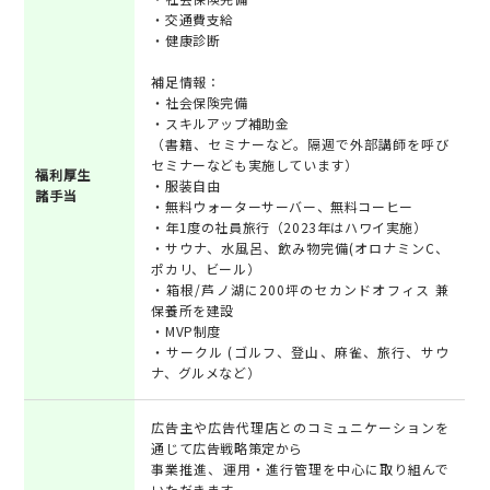
・交通費支給
・健康診断
補足情報：
・社会保険完備
・スキルアップ補助金
（書籍、セミナーなど。隔週で外部講師を呼び
セミナーなども実施しています）
福利厚生
・服装自由
諸手当
・無料ウォーターサーバー、無料コーヒー
・年1度の社員旅行（2023年はハワイ実施）
・サウナ、水風呂、飲み物完備(オロナミンC、
ポカリ、ビール）
・箱根/芦ノ湖に200坪のセカンドオフィス 兼
保養所を建設
・MVP制度
・サークル (ゴルフ、登山、麻雀、旅行、サウ
ナ、グルメなど）
広告主や広告代理店とのコミュニケーションを
通じて広告戦略策定から
事業推進、運用・進行管理を中心に取り組んで
いただきます。