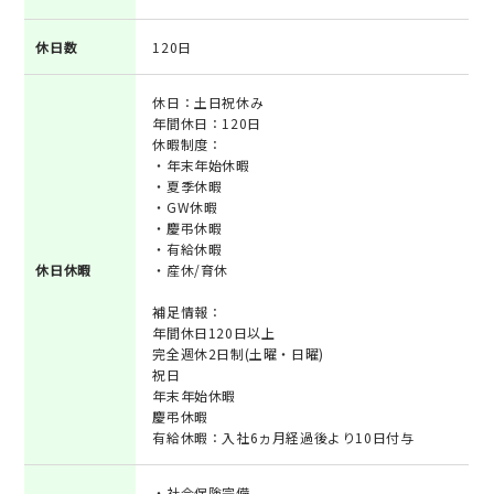
休日数
120日
休日：土日祝休み
年間休日：120日
休暇制度：
・年末年始休暇
・夏季休暇
・GW休暇
・慶弔休暇
・有給休暇
休日休暇
・産休/育休
補足情報：
年間休日120日以上
完全週休2日制(土曜・日曜)
祝日
年末年始休暇
慶弔休暇
有給休暇：入社6ヵ月経過後より10日付与
・社会保険完備