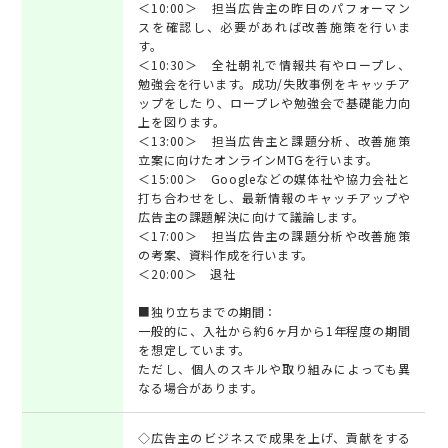
＜10:00＞ 担当広告主の昨日のパフォーマン
スを確認し、必要があれば改善施策を行いま
す。
＜10:30＞ 全社朝礼で情報共有やロープレ、
勉強会を行います。成功/失敗事例をキャッチア
ップをしたり、ロープレや勉強会で基礎能力向
上を図ります。
＜13:00＞ 担当広告主と課題分析、改善施策
立案に向けたオンラインMTGを行います。
＜15:00＞ Googleなどの媒体社や協力会社と
打ち合わせをし、最新情報のキャッチアップや
広告主の課題解決に向けて議論します。
＜17:00＞ 担当広告主の課題分析や改善施策
の考案、資料作成を行います。
＜20:00＞ 退社
■独り立ちまでの期間：
一般的に、入社から約6ヶ月から1年程度の期間
を想定しています。
ただし、個人のスキルや取り組みによっても異
なる場合があります。
◇広告主のビジネスで成果を上げ、貢献をする