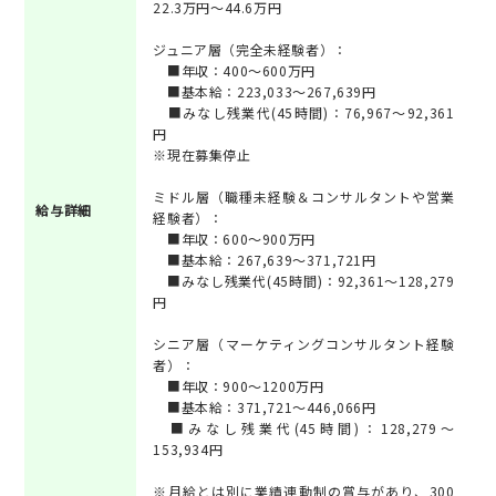
22.3万円～44.6万円
ジュニア層（完全未経験者）：
■年収：400～600万円
■基本給：223,033～267,639円
■みなし残業代(45時間)：76,967～92,361
円
※現在募集停止
ミドル層（職種未経験＆コンサルタントや営業
給与詳細
経験者）：
■年収：600～900万円
■基本給：267,639～371,721円
■みなし残業代(45時間)：92,361～128,279
円
シニア層（マーケティングコンサルタント経験
者）：
■年収：900～1200万円
■基本給：371,721～446,066円
■みなし残業代(45時間)：128,279～
153,934円
※月給とは別に業績連動制の賞与があり、300