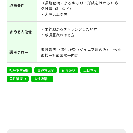
（長期勤続によるキャリア形成をはかるため、
必須条件
例外事由3号のイ）
・大卒以上の方
・未経験からチャレンジしたい方
求める人物像
・成長意欲のある方
書類選考→適性検査（ジュニア層のみ）→web
選考フロー
面接→対面面接→内定
社会保険完備
交通費支給
研修あり
土日休み
男性活躍中
女性活躍中