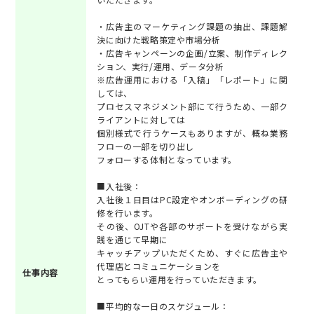
・広告主のマーケティング課題の抽出、課題解
決に向けた戦略策定や市場分析
・広告キャンペーンの企画/立案、制作ディレク
ション、実行/運用、データ分析
※広告運用における「入稿」「レポート」に関
しては、
プロセスマネジメント部にて行うため、一部ク
ライアントに対しては
個別様式で行うケースもありますが、概ね業務
フローの一部を切り出し
フォローする体制となっています。
■入社後：
入社後１日目はPC設定やオンボーディングの研
修を行います。
その後、OJTや各部のサポートを受けながら実
践を通じて早期に
キャッチアップいただくため、すぐに広告主や
代理店とコミュニケーションを
仕事内容
とってもらい運用を行っていただきます。
■平均的な一日のスケジュール：