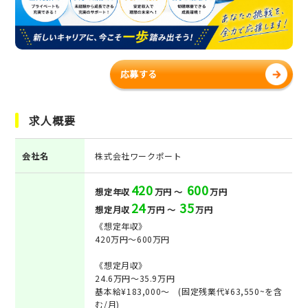
応募する
求人概要
会社名
株式会社ワークポート
420
600
想定年収
万円 ～
万円
24
35
想定月収
万円 ～
万円
《想定年収》
420万円～600万円
《想定月収》
24.6万円～35.9万円
基本給¥183,000～ (固定残業代¥63,550~を含
む/月)