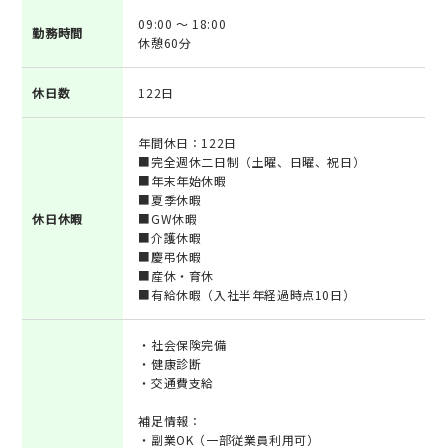
09:00 ～ 18:00
勤務時間
休憩60分
休日数
122日
年間休日：122日
■完全週休二日制（土曜、日曜、祝日）
■年末年始休暇
■夏季休暇
休日休暇
■GW休暇
■介護休暇
■慶弔休暇
■産休・育休
■有給休暇（入社半年経過時点10日）
・社会保険完備
・健康診断
・交通費支給
補足情報：
・副業OK（一部従業員利用可）