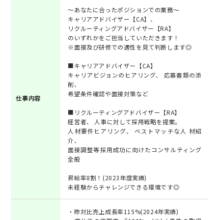
～あなたに合ったポジションでの業務～
キャリアアドバイザー【CA】、
リクルーティングアドバイザー【RA】
のいずれかをご担当していただきます！
※面接及び研修での適性を見て判断します◎
■キャリアアドバイザー【CA】
キャリアビジョンのヒアリング、 応募書類の添
削、
希望条件確認や面接対策など
仕事内容
■リクルーティングアドバイザー【RA】
経営者、 人事に対して採用戦略を提案。
人材要件ヒアリング、 ベストマッチな人 材紹
介、
面接調整等採用成功に向けたコンサルティング
全般
昇給率8割！(2023年度実績)
未経験からチャレンジできる環境です◎
・昨対比売上成長率115%(2024年実績)