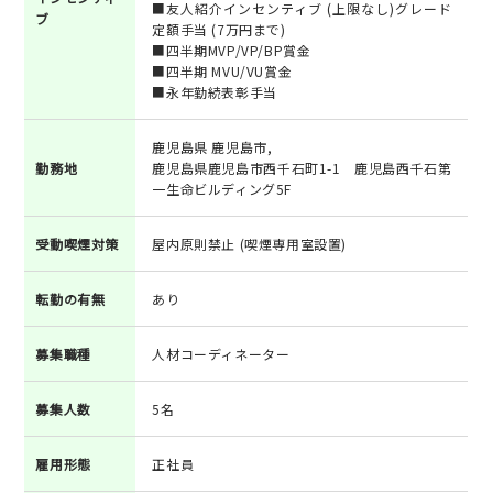
■友人紹介インセンティブ (上限なし)グレード
ブ
定額手当 (7万円まで)
■四半期MVP/VP/BP賞金
■四半期 MVU/VU賞金
■永年勤続表彰手当
鹿児島県 鹿児島市,
勤務地
鹿児島県鹿児島市西千石町1-1 鹿児島西千石第
一生命ビルディング5F
受動喫煙対策
屋内原則禁止 (喫煙専用室設置)
転勤の有無
あり
募集職種
人材コーディネーター
募集人数
5名
雇用形態
正社員