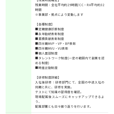
残業時間：全社平均約29時間/CC・RA平均約32
時間
※事業部・拠点により変動します
【各種制度】
■定期健康診断制度
■永年勤続表彰制度
■累積貢献表彰制度
■四半期MVP・VP・BP表彰
■四半期MVU・VU表彰
■個人面談制度
■タレントワーク制度(一定の範囲内で副業を認
める制度)
■時差出勤制度
【研修制度詳細】
入社後研修：研修部門にて、全国の中途入社の
同期と共に、研修を実施。
テストにて知識の習得度を確認。
現場配属後スムーズにキャッチアップできるよ
う、
配属部署とも日々振り返りを行います。