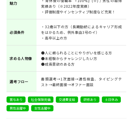
・育休後の復職率 『100%』(※) / 男性の取得
魅力
実績あり（※2022年度実績）
・評価制度やインセンティブ制度など充実！
・32歳以下の方（長期勤続によるキャリア形成
必須条件
をはかるため、例外事由3号のイ）
・高卒以上の方
●人に頼られることにやりがいを感じる方
求める人物像
●未経験からチャレンジしたい方
●成長意欲のある方
書類選考→1次面接→適性検査、タイピングテ
選考フロー
スト→最終面接→オファー面談
賞与あり
社会保険完備
交通費支給
研修あり
土日休み
男性活躍中
女性活躍中