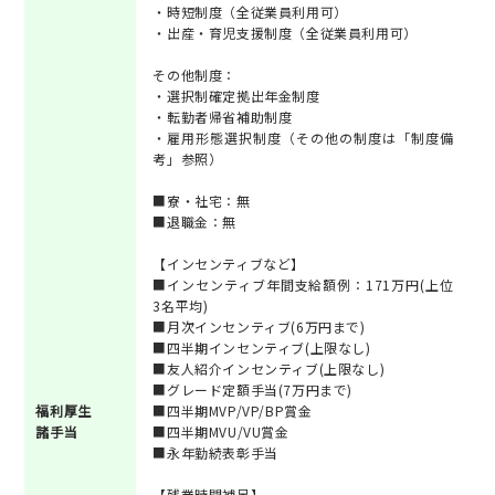
・時短制度（全従業員利用可）
・出産・育児支援制度（全従業員利用可）
その他制度：
・選択制確定拠出年金制度
・転勤者帰省補助制度
・雇用形態選択制度（その他の制度は「制度備
考」参照）
■寮・社宅：無
■退職金：無
【インセンティブなど】
■インセンティブ年間支給額例：171万円(上位
3名平均)
■月次インセンティブ(6万円まで)
■四半期インセンティブ(上限なし)
■友人紹介インセンティブ(上限なし)
■グレード定額手当(7万円まで)
福利厚生
■四半期MVP/VP/BP賞金
諸手当
■四半期MVU/VU賞金
■永年勤続表彰手当
【残業時間補足】