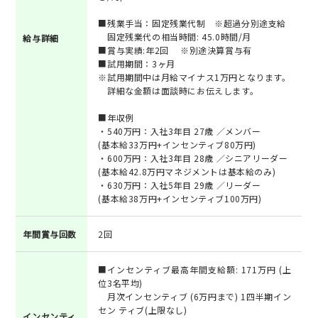
■残業手当：固定残業代制 ※超過分別途支給
固定残業代の相当時間: 45.0時間/月
給与詳細
■賞与実績:年2回 ※別途決算賞与有
■試用期間：3ヶ月
※試用期間中は月給マイナス1万円となります。
詳細な金額は面談時にお伝えします。
■年収例
・540万円：入社3年目 27歳 ／メンバー
(基本給33万円+インセンティブ80万円)
・600万円：入社3年目 28歳 ／シニアリーダー
(基本給42.8万円マネジメントは基本給のみ)
・630万円：入社5年目 29歳 ／リーダー
(基本給38万円+インセンティブ100万円)
年間賞与回数
2回
■インセンティブ最高年間支給額: 171万円 (上
位3名平均)
月次インセンティブ (6万円まで) 1四半期イン
セン ティブ(上限なし)
インセンティ