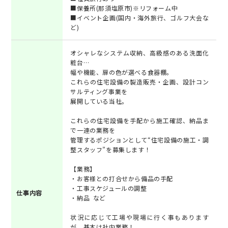
■保養所(那須塩原市)※リフォーム中
■イベント企画(国内・海外旅行、ゴルフ大会な
ど)
オシャレなシステム収納、高級感のある洗面化
粧台…
幅や機能、扉の色が選べる食器棚。
これらの住宅設備の製造販売・企画、設計コン
サルティング事業を
展開している当社。
これらの住宅設備を手配から施工確認、納品ま
で一連の業務を
管理するポジションとして“住宅設備の施工・調
整スタッフ”を募集します！
【業務】
・お客様との打合せから備品の手配
・工事スケジュールの調整
仕事内容
・納品 など
状況に応じて工場や現場に行く事もあります
が、基本は社内業務！