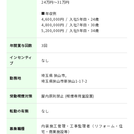
24万円～31万円
■年収例
4,600,000円 / 入社5年目・24歳
4,800,000円 / 入社7年目・30歳
5,200,000円 / 入社9年目・34歳
年間賞与回数
3回
インセンティ
なし
ブ
埼玉県 狭山市,
勤務地
埼玉県狭山市新狭山1-17-2
受動喫煙対策
屋内原則禁止 (喫煙専用室設置)
転勤の有無
なし
内装施工管理・工事監理者（リフォーム・住
募集職種
宅・商業施設等）