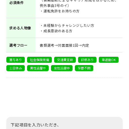
必須条件
例外事由3号のイ）
・運転免許をお持ちの方
・未経験からチャレンジしたい方
求める人物像
・成長意欲のある方
選考フロー
書類選考→対面面接1回→内定
賞与あり
社会保険完備
交通費支給
研修あり
車通勤OK
土日休み
男性活躍中
女性活躍中
学歴不問
下記項目を入力いただき、