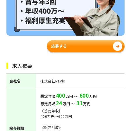
応募する
求人概要
会社名
株式会社Ravio
400
600
想定年収
万円 ～
万円
24
31
想定月収
万円 ～
万円
《想定年収》
400万円～600万円
《想定月収》
給与詳細