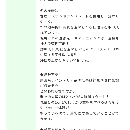
その秘訣は…
管理システムやテンプレートを使用し、分かり
やすく、
かつ効率的に業務を進められる仕組みを取り入
れています。
現場ごとの進捗を一目でチェックでき、連絡も
社内で管理可能！
効率的に業務を進められるので、1人あたりが
対応する案件数も増え、
評価が上がりやすい体制です。
◆経験不問！
建築系、インテリア系の仕事は経験や専門知識
が必要そう…
と思われがちですが、
当社の先輩のほとんどが未経験スタート！
先輩との1on1でしっかり業務を学べる研修制度
やフォロー体制が
整っているので、着実に成長していくことがで
きます。
◆部署を越えたチームワークの良さ！