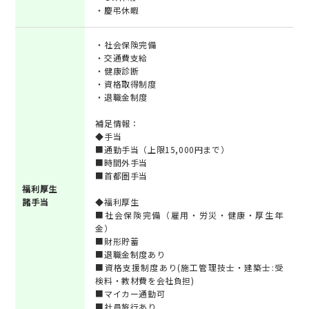
・慶弔休暇
・社会保険完備
・交通費支給
・健康診断
・資格取得制度
・退職金制度
補足情報：
◆手当
■通勤手当（上限15,000円まで）
■時間外手当
■首都圏手当
福利厚生
諸手当
◆福利厚生
■社会保険完備（雇用・労災・健康・厚生年
金）
■財形貯蓄
■退職金制度あり
■資格支援制度あり(施工管理技士・建築士:受
検料・教材費を会社負担)
■マイカー通勤可
■社員旅行あり