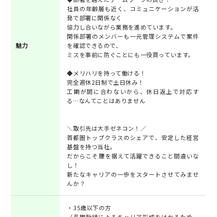
社員の年齢層も近く、コミュニケーションが活
発で部署に関係なく
協力し合いながら業務を進めています。
関係部署のメンバーも一元管理システムで案件
魅力
を確認できるので、
ミスを事前に防ぐことにも一役買っています。
◆メリハリを持って働ける！
完全週休2日制で土日休み！
工期が間に合わないから、休日返上で対応す
る…なんてことはありません
＼取引先は大手ゼネコン！／
首都圏トップクラスのシェアで、安定した経営
基盤を持つ当社。
だからこそ腰を据えて活躍できること間違いな
し！
新たなキャリアの一歩をスタートさせてみませ
んか？
・35歳以下の方
（長期勤続によるキャリア形成をはかるため、