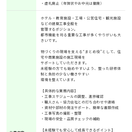
・虚礼廃止（年賀状やお中元は撤廃）
ホテル・教育施設・工場・公営住宅・観光施設
などの建築工事全般を
管理するポジション。
都市機能を司る重要な工事が多くやりがいも大
きいです。
物づくりの現場を支える“まとめ役”として、住
宅や商業施設の施工現場を
サポートしていただきます。
未経験の方でも始めやすいよう、整った研修体
制と負担の少ない働きやすい
環境を整えています。
【具体的な業務内容】
・工事スケジュールの調整、進捗確認
・職人さん・協力会社との打ち合わせや連絡
・資材や部材の発注サポート、簡単な書類作成
・工事写真の撮影・整理
・現場の安全・品質チェックの補助
【未経験でも安心して成長できるポイント】