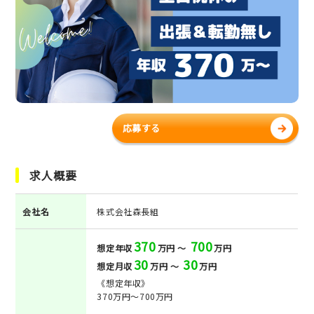
応募する
求人概要
会社名
株式会社森長組
370
700
想定年収
万円 ～
万円
30
30
想定月収
万円 ～
万円
《想定年収》
370万円～700万円