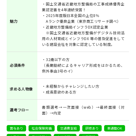
・国土交通省近畿地方整備局の工事成績優秀企
業認定書を4年連続受賞！
・2025年度版日本全国の上位8％
魅力
Aランク優良企業（東京商工リサーチ調べ）
・近畿地方整備局インフラDX認定企業
※国土交通省近畿地方整備がデジタル技術活
用の人材育成とインフラDX 等の普及促進をして
いる建設会社を対象に認定している制度。
・32歳以下の方
必須条件
（長期勤続によるキャリア形成をはかるため、
例外事由3号のイ）
・未経験からチャレンジしたい方
求める人物像
・成長意欲のある方
書類選考→一次面接（web）→最終面接（対
選考フロー
面）→内定
賞与あり
社会保険完備
交通費支給
研修あり
車通勤OK