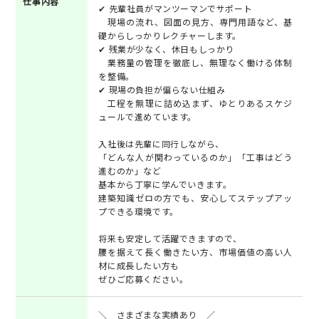
仕事内容
✔ 先輩社員がマンツーマンでサポート
現場の流れ、図面の見方、専門用語など、基
礎からしっかりレクチャーします。
✔ 残業が少なく、休日もしっかり
業務量の管理を徹底し、無理なく働ける体制
を整備。
✔ 現場の負担が偏らない仕組み
工程を無理に詰め込まず、ゆとりあるスケジ
ュールで進めています。
入社後は先輩に同行しながら、
「どんな人が関わっているのか」「工事はどう
進むのか」など
基本から丁寧に学んでいきます。
建築知識ゼロの方でも、安心してステップアッ
プできる環境です。
将来も安定して活躍できますので、
腰を据えて長く働きたい方、市場価値の高い人
材に成長したい方も
ぜひご応募ください。
＼ さまざまな実績あり ／