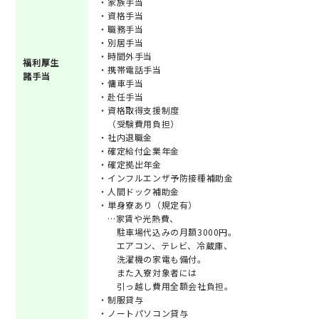
・家族手当
・資格手当
・職務手当
・別居手当
・時間外手当
福利厚生
・携帯電話手当
諸手当
・傭車手当
・赴任手当
・資格取得支援制度
（受験費用負担）
・社内退職金
・確定給付企業年金
・確定拠出年金
・インフルエンザ予防接種補助金
・人間ドック補助金
・単身寮あり（規定有）
…家賃や光熱費、
駐車場代込みの月額3000円。
エアコン、テレビ、冷蔵庫、
洗濯機の家電も備付。
また入寮対象者には
引っ越し費用全額会社負担。
・制服貸与
・ノートパソコン貸与