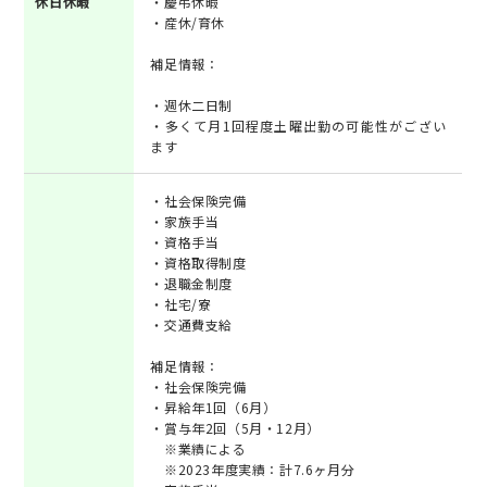
休日休暇
・慶弔休暇
・産休/育休
補足情報：
・週休二日制
・多くて月1回程度土曜出勤の可能性がござい
ます
・社会保険完備
・家族手当
・資格手当
・資格取得制度
・退職金制度
・社宅/寮
・交通費支給
補足情報：
・社会保険完備
・昇給年1回（6月）
・賞与年2回（5月・12月）
※業績による
※2023年度実績：計7.6ヶ月分