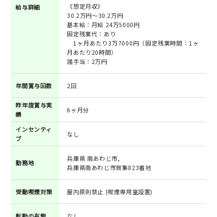
《想定月収》
給与詳細
30.2万円～30.2万円
基本給：月給 24万5000円
固定残業代：あり
1ヶ月あたり3万7000円（固定残業時間：1ヶ
月あたり20時間）
諸手当：2万円
年間賞与回数
2回
昨年度賞与実
6ヶ月分
績
インセンティ
なし
ブ
兵庫県 南あわじ市,
勤務地
兵庫県南あわじ市賀集823番地
受動喫煙対策
屋内原則禁止 (喫煙専用室設置)
転勤の有無
なし