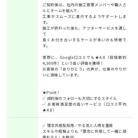
ご契約後は、社内の施工管理メンバーや職人さ
んとチームを組んで、
工事がスムーズに進行するようサポートしま
す。
施工が終わった後も、アフターサービスを通し
て
長くお付き合いするケースが多いのも特徴で
す。
実際に、Google口コミでも★4.8（投稿数約
4,000件）という高い評価を獲得！
お客様の「ありがとう」の声が、仕事のやりが
いに直結しています。
★Point！
✅ 成約後のフォローも大切にするスタイル
✅ お客様満足度の高いサービス（口コミ平均
★4.8）
✅ 理念共感型採用／やる気と人柄を重視
スキルや経験よりも「理念に共感して一緒に頑
張れる人」を歓迎。