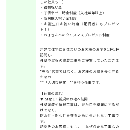
した社員も！）
・結婚祝い金
・子供幸せ一時金制度（入社半年以上）
・新居購入祝い金制度
・お誕生日お祝い制度（配偶者にもプレゼン
ト！）
・お子さんへのクリスマスプレゼント制度
戸建て住宅にお住まいのお客様のお宅を1軒1軒
訪問し、
外壁や屋根の塗装工事をご提案していただきま
す。
“売る”営業ではなく、お客様のお家を長く守る
ための
**「大切な提案」**を行う仕事です。
【仕事の流れ】
▼ Step1：新規のお宅へ訪問
外壁塗装や屋根工事は、見た目を綺麗にするだ
けでなく、
防水性・耐久性を守るために欠かせない工事で
す。
訪問先のお客様に対し、「なぜ必要な工事なの