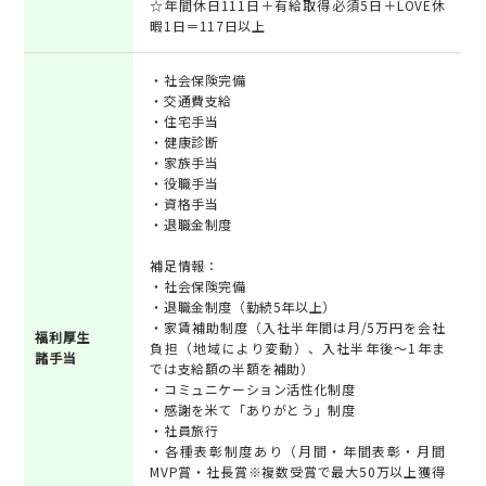
☆年間休日111日＋有給取得必須5日＋LOVE休
暇1日＝117日以上
・社会保険完備
・交通費支給
・住宅手当
・健康診断
・家族手当
・役職手当
・資格手当
・退職金制度
補足情報：
・社会保険完備
・退職金制度（勤続5年以上）
・家賃補助制度（入社半年間は月/5万円を会社
福利厚生
負担（地域により変動）、入社半年後～1年ま
諸手当
では支給額の半額を補助）
・コミュニケーション活性化制度
・感謝を米て「ありがとう」制度
・社員旅行
・各種表彰制度あり（月間・年間表彰・月間
MVP賞・社長賞※複数受賞で最大50万以上獲得