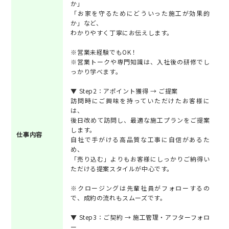
か」
「お家を守るためにどういった施工が効果的
か」など、
わかりやすく丁寧にお伝えします。
※営業未経験でもOK！
※営業トークや専門知識は、入社後の研修でし
っかり学べます。
▼ Step2：アポイント獲得 → ご提案
訪問時にご興味を持っていただけたお客様に
は、
後日改めて訪問し、最適な施工プランをご提案
します。
仕事内容
自社で手がける高品質な工事に自信があるた
め、
「売り込む」よりもお客様にしっかりご納得い
ただける提案スタイルが中心です。
※クロージングは先輩社員がフォローするの
で、成約の流れもスムーズです。
▼ Step3：ご契約 → 施工管理・アフターフォロ
ー