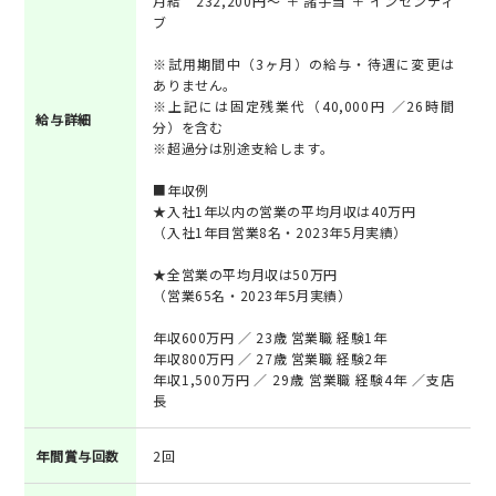
月給 232,200円～ ＋ 諸手当 ＋ インセンティ
ブ
※試用期間中（3ヶ月）の給与・待遇に変更は
ありません。
※上記には固定残業代（40,000円 ／26時間
給与詳細
分）を含む
※超過分は別途支給します。
■年収例
★入社1年以内の営業の平均月収は40万円
（入社1年目営業8名・2023年5月実績）
★全営業の平均月収は50万円
（営業65名・2023年5月実績）
年収600万円 ／ 23歳 営業職 経験1年
年収800万円 ／ 27歳 営業職 経験2年
年収1,500万円 ／ 29歳 営業職 経験4年 ／支店
長
年間賞与回数
2回