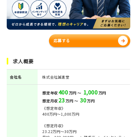
応募する
求人概要
会社名
株式会社誠進堂
400
1,000
想定年収
万円 ～
万円
23
30
想定月収
万円 ～
万円
《想定年収》
400万円～1,000万円
《想定月収》
23.22万円～30万円