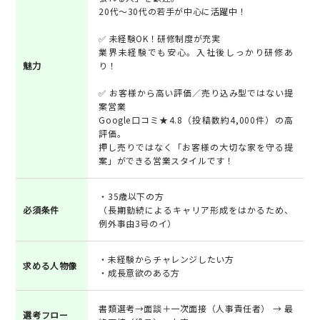
20代〜30代の若手が中心に活躍中！
✅ 未経験OK！研修制度が充実
業界未経験でも安心。入社後しっかり研修あ
魅力
り！
✅ お客様から高い評価／売り込み型ではない提
案営業
Google口コミ★4.8（投稿数約4,000件）の高
評価。
押し売りではなく「お客様の大切な家を守る提
案」ができる営業スタイルです！
・35歳以下の方
必須条件
（長期勤続によるキャリア形成をはかるため、
例外事由3号のイ）
・未経験からチャレンジしたい方
求める人物像
・成長意欲のある方
書類選考→面談＋一次面接（人事責任者） → 最
選考フロー