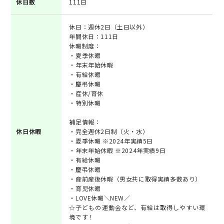
休日数
111日
休日：週休2日（土日以外）
年間休日：111日
休暇制度：
・夏季休暇
・年末年始休暇
・有給休暇
・慶弔休暇
・産休/育休
・特別休暇
補足情報：
休日休暇
・完全週休2日制（火・水）
・夏季休暇 ※2024年実績5日
・年末年始休暇 ※2024年実績9日
・有給休暇
・慶弔休暇
・産前産後休暇（男女共に取得実績多数あり）
・育児休暇
・LOVE休暇＼NEW／
☆子どもの運動会など、有給は取得しやすい環
境です！