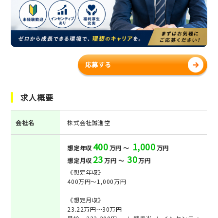
応募する
求人概要
会社名
株式会社誠進堂
400
1,000
想定年収
万円 ～
万円
23
30
想定月収
万円 ～
万円
《想定年収》
400万円～1,000万円
《想定月収》
23.22万円～30万円