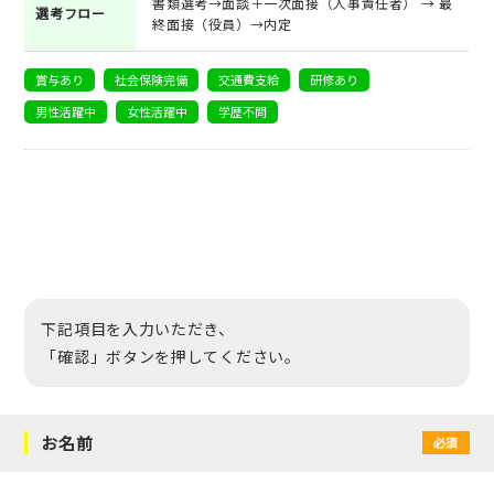
書類選考→面談＋一次面接（人事責任者） → 最
選考フロー
終面接（役員）→内定
賞与あり
社会保険完備
交通費支給
研修あり
男性活躍中
女性活躍中
学歴不問
下記項目を入力いただき、
「確認」ボタンを押してください。
お名前
必須