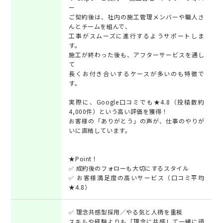
ー
ご契約後は、社内の施工管理メンバーや職人さ
んとチームを組んで、
工事がスムーズに進行するようサポートしま
す。
施工が終わった後も、アフターサービスを通し
て
長くお付き合いするケースが多いのも特徴で
す。
実際に、Google口コミでも★4.8（投稿数約
4,000件）という高い評価を獲得！
お客様の「ありがとう」の声が、仕事のやりが
いに直結しています。
★Point！
✅ 成約後のフォローも大切にするスタイル
✅ お客様満足度の高いサービス（口コミ平均
★4.8）
✅ 理念共感型採用／やる気と人柄を重視
スキルや経験よりも「理念に共感して一緒に頑