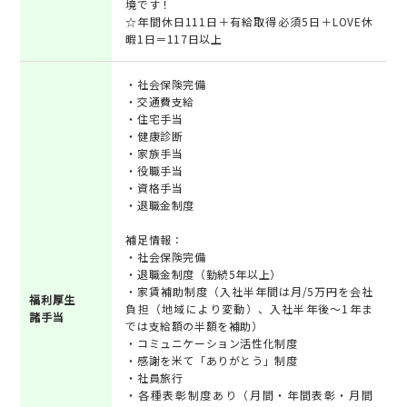
境です！
☆年間休日111日＋有給取得必須5日＋LOVE休
暇1日＝117日以上
・社会保険完備
・交通費支給
・住宅手当
・健康診断
・家族手当
・役職手当
・資格手当
・退職金制度
補足情報：
・社会保険完備
・退職金制度（勤続5年以上）
・家賃補助制度（入社半年間は月/5万円を会社
福利厚生
負担（地域により変動）、入社半年後～1年ま
諸手当
では支給額の半額を補助）
・コミュニケーション活性化制度
・感謝を米て「ありがとう」制度
・社員旅行
・各種表彰制度あり（月間・年間表彰・月間