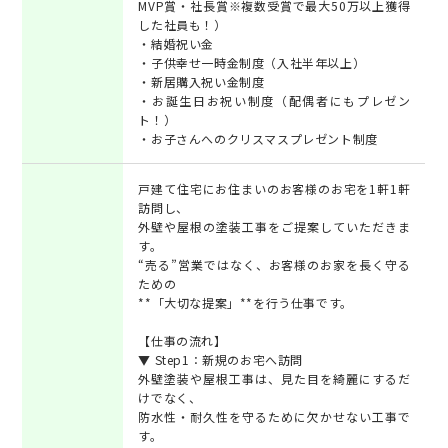
MVP賞・社長賞※複数受賞で最大50万以上獲得
した社員も！）
・結婚祝い金
・子供幸せ一時金制度（入社半年以上）
・新居購入祝い金制度
・お誕生日お祝い制度（配偶者にもプレゼン
ト！）
・お子さんへのクリスマスプレゼント制度
戸建て住宅にお住まいのお客様のお宅を1軒1軒
訪問し、
外壁や屋根の塗装工事をご提案していただきま
す。
“売る”営業ではなく、お客様のお家を長く守る
ための
**「大切な提案」**を行う仕事です。
【仕事の流れ】
▼ Step1：新規のお宅へ訪問
外壁塗装や屋根工事は、見た目を綺麗にするだ
けでなく、
防水性・耐久性を守るために欠かせない工事で
す。