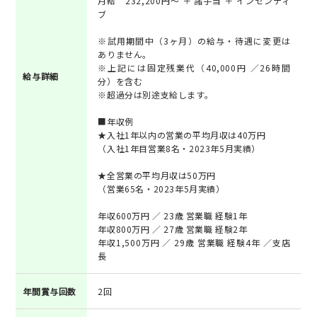
月給 232,200円～ ＋ 諸手当 ＋ インセンティ
ブ
※試用期間中（3ヶ月）の給与・待遇に変更は
ありません。
※上記には固定残業代（40,000円 ／26時間
給与詳細
分）を含む
※超過分は別途支給します。
■年収例
★入社1年以内の営業の平均月収は40万円
（入社1年目営業8名・2023年5月実績）
★全営業の平均月収は50万円
（営業65名・2023年5月実績）
年収600万円 ／ 23歳 営業職 経験1年
年収800万円 ／ 27歳 営業職 経験2年
年収1,500万円 ／ 29歳 営業職 経験4年 ／支店
長
年間賞与回数
2回