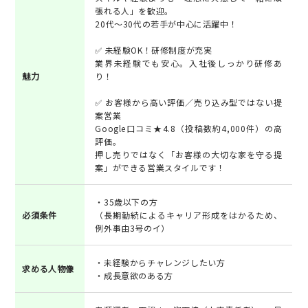
張れる人」を歓迎。
20代〜30代の若手が中心に活躍中！
✅ 未経験OK！研修制度が充実
業界未経験でも安心。入社後しっかり研修あ
魅力
り！
✅ お客様から高い評価／売り込み型ではない提
案営業
Google口コミ★4.8（投稿数約4,000件）の高
評価。
押し売りではなく「お客様の大切な家を守る提
案」ができる営業スタイルです！
・35歳以下の方
必須条件
（長期勤続によるキャリア形成をはかるため、
例外事由3号のイ）
・未経験からチャレンジしたい方
求める人物像
・成長意欲のある方