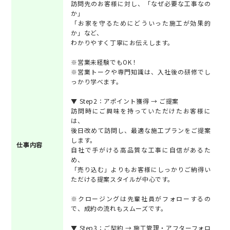
訪問先のお客様に対し、「なぜ必要な工事なの
か」
「お家を守るためにどういった施工が効果的
か」など、
わかりやすく丁寧にお伝えします。
※営業未経験でもOK！
※営業トークや専門知識は、入社後の研修でし
っかり学べます。
▼ Step2：アポイント獲得 → ご提案
訪問時にご興味を持っていただけたお客様に
は、
後日改めて訪問し、最適な施工プランをご提案
します。
仕事内容
自社で手がける高品質な工事に自信があるた
め、
「売り込む」よりもお客様にしっかりご納得い
ただける提案スタイルが中心です。
※クロージングは先輩社員がフォローするの
で、成約の流れもスムーズです。
▼ Step3：ご契約 → 施工管理・アフターフォロ