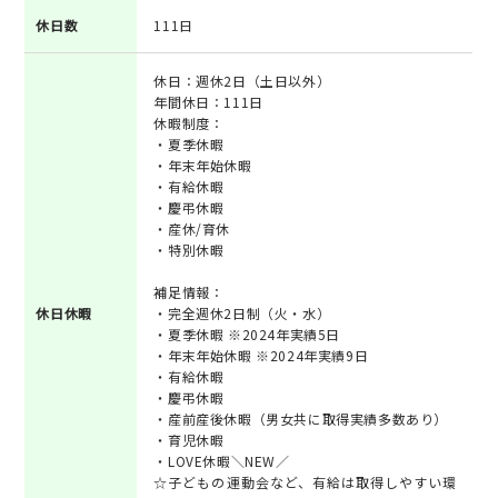
休日数
111日
休日：週休2日（土日以外）
年間休日：111日
休暇制度：
・夏季休暇
・年末年始休暇
・有給休暇
・慶弔休暇
・産休/育休
・特別休暇
補足情報：
休日休暇
・完全週休2日制（火・水）
・夏季休暇 ※2024年実績5日
・年末年始休暇 ※2024年実績9日
・有給休暇
・慶弔休暇
・産前産後休暇（男女共に取得実績多数あり）
・育児休暇
・LOVE休暇＼NEW／
☆子どもの運動会など、有給は取得しやすい環