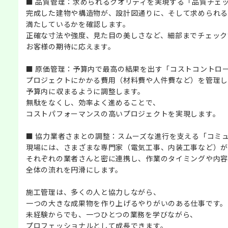
■ 品質管理：求められるクオリティを実現する「品質チェ
完成した建物や構造物が、設計図通りに、そして求められる
満たしているかを確認します。
正確な寸法や強度、見た目の美しさなど、細部までチェック
お客様の期待に応えます。
■ 原価管理：予算内で最高の結果を出す「コストコントロ
プロジェクトにかかる費用（材料費や人件費など）を管理し
予算内に収まるように調整します。
無駄をなくし、効率よく進めることで、
コストパフォーマンスの高いプロジェクトを実現します。
■ 協力業者さまとの調整：スムーズな進行を支える「コミ
現場には、さまざまな専門家（電気工事、内装工事など）が
それぞれの業者さんと密に連携し、作業のタイミングや内容
全体の流れを円滑にします。
施工管理は、多くの人と協力しながら、
一つの大きな成果物を作り上げるやりがいのある仕事です。
未経験からでも、一つひとつの業務を学びながら、
プロフェッショナルとして成長できます。