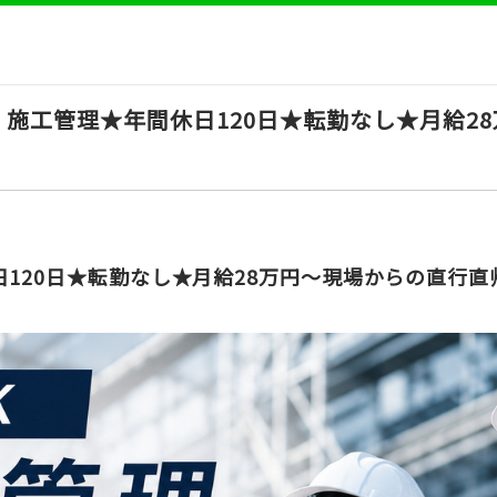
施工管理★年間休日120日★転勤なし★月給2
日120日★転勤なし★月給28万円～現場からの直行直