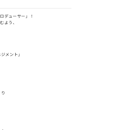
ロデューサー」！
むよう、
ネジメント」
くり