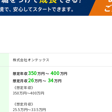
株式会社オンテックス
350
400
想定年収
万円 ～
万円
26
34
想定月収
万円 ～
万円
《想定年収》
350万円～400万円
《想定月収》
25.5万円～33.5万円