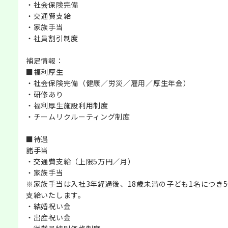
・社会保険完備
・交通費支給
・家族手当
・社員割引制度
補足情報：
■福利厚生
・社会保険完備（健康／労災／雇用／厚生年金）
・研修あり
・福利厚生施設利用制度
・チームリクルーティング制度
■待遇
諸手当
・交通費支給（上限5万円／月）
・家族手当
※家族手当は入社3年経過後、18歳未満の子ども1名につき5
支給いたします。
・結婚祝い金
・出産祝い金