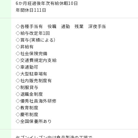
6か月経過後年次有給休暇10日
年間休日111日
◇各種手当有 役職 通勤 残業 深夜手当
◇給与改定年1回
◇賞与(実績による）
◇昇給有
◇社会保険完備
◇交通費規定内支給
◇車通勤可
◇大型駐車場有
◇社内販売制度有
◇制服貸与
◇退職金制度
◇優秀社員海外研修
◇教育制度
◇慶弔制度
◇全国保養所あり
セブンイレブン向け食品製造の工場で、