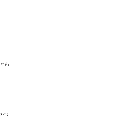
です。
のイ）