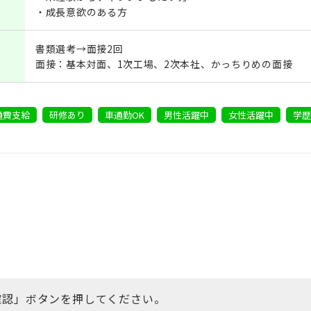
・成長意欲のある方
書類選考→面接2回
面接：基本対面、1次工場、2次本社、かっちりめの面接
通費支給
研修あり
車通勤OK
男性活躍中
女性活躍中
学
確認」ボタンを押してください。