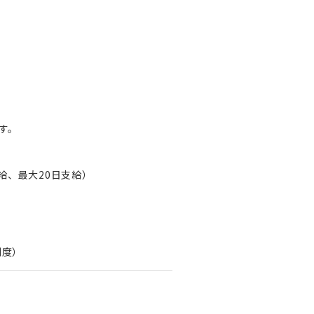
す。
給、最大20日支給）
制度）