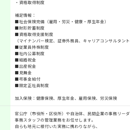
・資格取得制度
補足情報：
■社会保険完備（雇用・労災・健康・厚生年金）
■財形貯蓄制度
■資格取得支援制度
（マイナンバー検定、証券外務員、キャリアコンサルタント
■従業員持株制度
■社内公募制度
■結婚祝金
■出産祝金
■見舞金
■弔事金給付
■限定正社員制度
加入保険：健康保険、厚生年金、雇用保険、労災保険
官公庁（市役所・区役所）や自治体、民間企業の事務リーダ
事務スタッフの管理業務をお任せします。
自らも地元に根付いた実務に携わりながら、