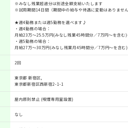
※みなし残業超過分は別途全額支給いたします
※試用期間14日間（期間中の給与や待遇に変動はありませ
★週4勤務または週5勤務を選べます♪
・週4勤務の場合：
月給23万～25.5万円(みなし残業45時間分／7万円～を含む
・週5勤務の場合：
月給27万～30万円(みなし残業月45時間分／7万円～を含む
2回
東京都 新宿区,
東京都新宿区西新宿2-1-1
屋内原則禁止 (喫煙専用室設置)
なし