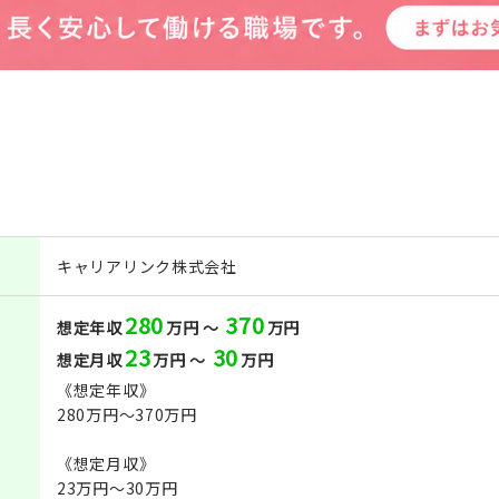
キャリアリンク株式会社
280
370
想定年収
万円 ～
万円
23
30
想定月収
万円 ～
万円
《想定年収》
280万円～370万円
《想定月収》
23万円～30万円