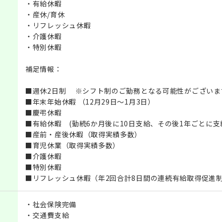
・有給休暇
・産休/育休
・リフレッシュ休暇
・介護休暇
・特別休暇
補足情報：
■週休2日制 ※シフト制のご勤務となる可能性がございま
■年末年始休暇 （12月29日～1月3日）
■慶弔休暇
■有給休暇 (勤続6か月後に10日支給、その後1年ごとに支
■産前・産後休暇（取得実績多数）
■育児休業（取得実績多数）
■介護休暇
■特別休暇
■リフレッシュ休暇（年2回合計8日間の連続有給取得促進
・社会保険完備
・交通費支給