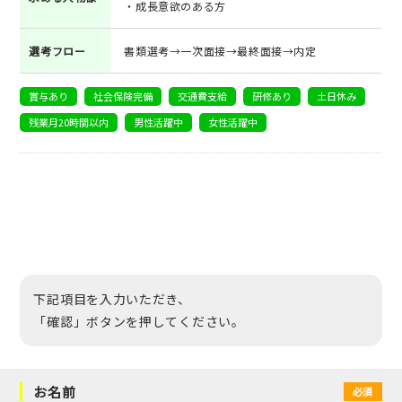
・成長意欲のある方
選考フロー
書類選考→一次面接→最終面接→内定
賞与あり
社会保険完備
交通費支給
研修あり
土日休み
残業月20時間以内
男性活躍中
女性活躍中
下記項目を入力いただき、
「確認」ボタンを押してください。
お名前
必須