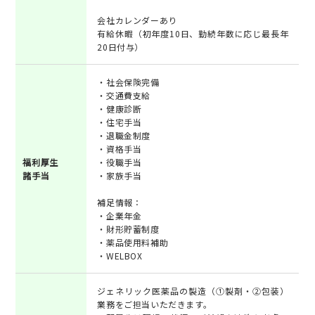
会社カレンダーあり
有給休暇（初年度10日、勤続年数に応じ最長年
20日付与）
・社会保険完備
・交通費支給
・健康診断
・住宅手当
・退職金制度
・資格手当
福利厚生
・役職手当
諸手当
・家族手当
補足情報：
・企業年金
・財形貯蓄制度
・薬品使用料補助
・WELBOX
ジェネリック医薬品の製造（①製剤・②包装）
業務をご担当いただきます。