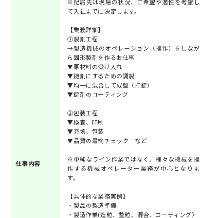
※配属先は現場の状況、ご希望や適性を考慮し
て入社までに決定します。
【業務詳細】
①製剤工程
→製造機械のオペレーション（操作）をしなが
ら固形製剤を作るお仕事
▼原材料の受け入れ
▼錠剤にするための調製
▼均一に混合して成型（打錠）
▼錠剤のコーティング
②包装工程
▼検査、印刷
▼充填、包装
▼品質の最終チェック など
※単純なライン作業ではなく、様々な機械を操
仕事内容
作する機械オペレーター業務が中心となりま
す。
【具体的な業務実例】
・製品の製造準備
・製造作業(造粒、整粒、混合、コーティング）