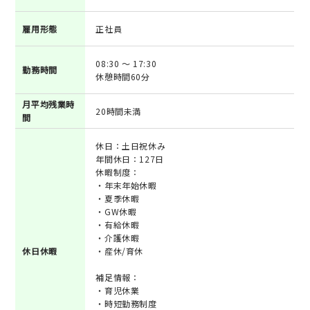
雇用形態
正社員
08:30 ～ 17:30
勤務時間
休憩時間60分
月平均残業時
20時間未満
間
休日：土日祝休み
年間休日：127日
休暇制度：
・年末年始休暇
・夏季休暇
・GW休暇
・有給休暇
・介護休暇
休日休暇
・産休/育休
補足情報：
・育児休業
・時短勤務制度