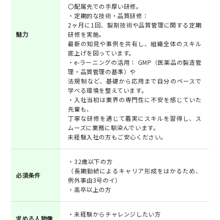
〇配属先での手厚い研修。
・定期的な技術・品質研修：
2ヶ月に1回、製剤技術や品質管理に関する定期
魅力
研修を実施。
最新の知見や事例を共有し、組織全体のスキル
底上げを図っています。
・e-ラーニングの活用： GMP（医薬品の製造管
理・品質管理の基準）や
法規制など、基礎から応用まで自分のペースで
学べる環境を整えています。
・入社当初は業界の専門性に不安を感じていた
先輩も、
丁寧な研修を通じて着実にスキルを習得し、ス
ムーズに業務に馴染んでいます。
未経験入社の方もご安心ください。
・32歳以下の方
（長期勤続によるキャリア形成をはかるため、
必須条件
例外事由3号のイ）
・高卒以上の方
・未経験からチャレンジしたい方
求める人物像