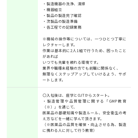
・製造機器の洗浄、清掃
・機器組立
・製品の製造完了確認
・次製品の製造準備
・各工程での記録業務
※機械の操作等については、一つひとつ丁寧に
レクチャーします。
作業は基本的に2人1組で行うため、困ったこと
があれば
いつでも先輩を頼れる環境です。
業界や職種未経験の方でも前職に関係なく、
無理なくステップアップしていけるよう、サポ
ートします。
〇入社後は、座学とOJTからスタート。
・製造管理や品質管理に関する「GMP教育
（※）」を通じて、
医薬品の基礎知識や製造ルール、安全衛生の考
え方などを一緒に学んで頂きます。
（※医薬品の品質を確保・向上させる為、製造
に携わる人に対して行う教育）