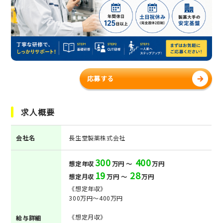
応募する
求人概要
会社名
長生堂製薬株式会社
300
400
想定年収
万円 ～
万円
19
28
想定月収
万円 ～
万円
《想定年収》
300万円～400万円
《想定月収》
給与詳細