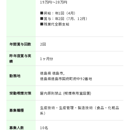
19万円～28万円
■昇給：年1回（4月）
■賞与：年2回（7月、12月）
■残業代全額支給
年間賞与回数
2回
昨年度賞与実
1ヶ月分
績
徳島県 徳島市,
勤務地
徳島県徳島市国府町府中92番地
受動喫煙対策
屋内原則禁止 (喫煙専用室設置)
生産技術・生産管理・製造技術（食品・化粧品
募集職種
系）
募集人数
10名