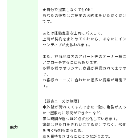
★自分で提案しなくてもOK！
あなたの役割はご提案のお約束をいただくだけ
です。
あとは経験豊富な上司にパスして、
上司が契約をまとめてくれたら、あなたにイン
センティブが支払われます。
また、担当地域内のアパート等のオーナー様に
アプローチすることもあります。
多種多様のオリジナル商品が用意されてますの
で、
お客様のニーズに合わせた幅広い提案が可能で
す。
【顧客ニーズは無限】
◆外壁が汚れてくすんできた…壁に亀裂が入っ
た…屋根材に隙間ができた…など、
家は時間が経つほど必ず劣化していきます。
塗装は見た目をきれいにするだけでなく、劣化
魅力
を防ぐ役割もあるため、
家を長持ちさせることにつながります。