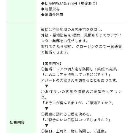
◆初契約祝い金3万円（規定あり）
◆制服貸与
◆退職金制度
最初は担当地域のお客様宅を訪問し、
外壁・屋根塗装を 提案、見積もりまでのアポイ
ンター業務をお任せします。
慣れてきたら契約、クロージングまで一気通貫
で担当できます。
【業務内容】
◯担当エリアの個人宅を訪問して笑顔で挨拶。
「このエリアを担当している〇〇です！」
アパートの大家さんを訪ねることもあります。
▼
◯お住まいの状態や修繕のご要望をヒアリン
グ。
「あそこが傷んでますが、ご存知ですか？」
▼
◯提案に訪れる日程を決める。
「ご都合のいい日程はいつでしょうか？」
仕事内容
▼
◯後日、上司と一緒に訪問し、ご提案。