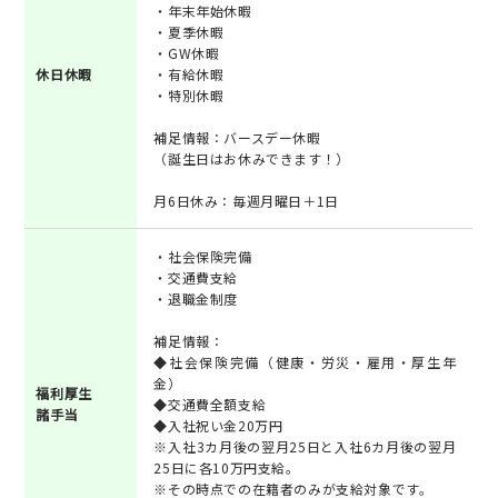
・年末年始休暇
・夏季休暇
・GW休暇
休日休暇
・有給休暇
・特別休暇
補足情報：バースデー休暇
（誕生日はお休みできます！）
月6日休み：毎週月曜日＋1日
・社会保険完備
・交通費支給
・退職金制度
補足情報：
◆社会保険完備（健康・労災・雇用・厚生年
金）
福利厚生
◆交通費全額支給
諸手当
◆入社祝い金20万円
※入社3カ月後の翌月25日と入社6カ月後の翌月
25日に各10万円支給。
※その時点での在籍者のみが支給対象です。