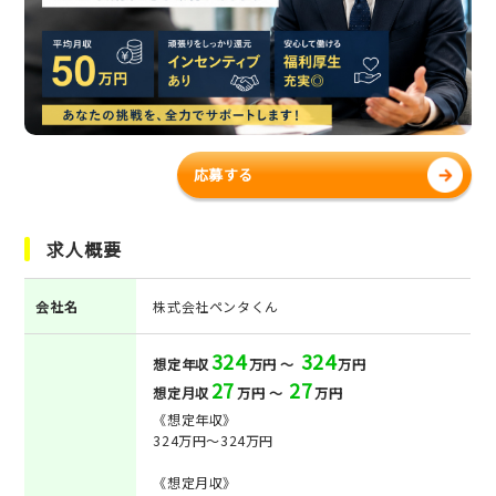
応募する
求人概要
会社名
株式会社ペンタくん
324
324
想定年収
万円 ～
万円
27
27
想定月収
万円 ～
万円
《想定年収》
324万円～324万円
《想定月収》