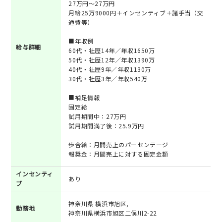
27万円～27万円
月給25万9000円＋インセンティブ＋諸手当（交
通費等）
■年収例
給与詳細
60代・社歴14年／年収1650万
50代・社歴12年／年収1390万
40代・社歴9年／年収1130万
30代・社歴3年／年収540万
■補足情報
固定給
試用期間中：27万円
試用期間満了後：25.9万円
歩合給：月間売上のパーセンテージ
報奨金：月間売上に対する固定金額
インセンティ
あり
ブ
神奈川県 横浜市旭区,
勤務地
神奈川県横浜市旭区二俣川2-22