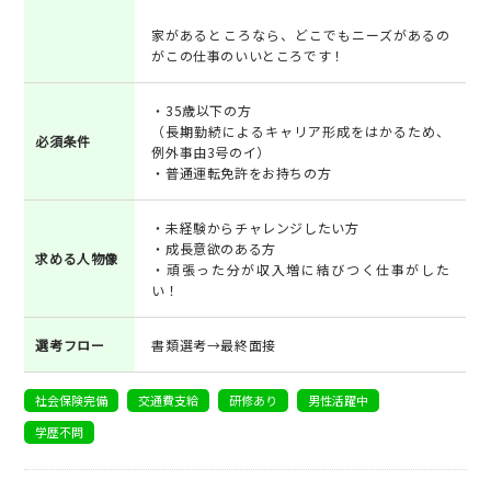
家があるところなら、どこでもニーズがあるの
がこの仕事のいいところです！
・35歳以下の方
（長期勤続によるキャリア形成をはかるため、
必須条件
例外事由3号のイ）
・普通運転免許をお持ちの方
・未経験からチャレンジしたい方
・成長意欲のある方
求める人物像
・頑張った分が収入増に結びつく仕事がした
い！
選考フロー
書類選考→最終面接
社会保険完備
交通費支給
研修あり
男性活躍中
学歴不問