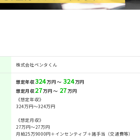
株式会社ペンタくん
324
324
想定年収
万円 ～
万円
27
27
想定月収
万円 ～
万円
《想定年収》
324万円～324万円
《想定月収》
27万円～27万円
月給25万9000円＋インセンティブ＋諸手当（交通費等）