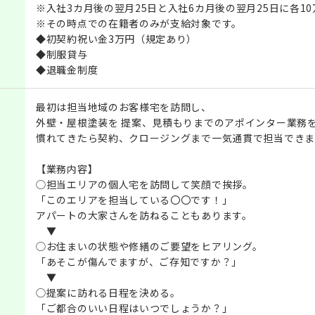
※入社3カ月後の翌月25日と入社6カ月後の翌月25日に各1
※その時点での在籍者のみが支給対象です。
◆初契約祝い金3万円（規定あり）
◆制服貸与
◆退職金制度
最初は担当地域のお客様宅を訪問し、
外壁・屋根塗装を 提案、見積もりまでのアポインター業務
慣れてきたら契約、クロージングまで一気通貫で担当できま
【業務内容】
◯担当エリアの個人宅を訪問して笑顔で挨拶。
「このエリアを担当している〇〇です！」
アパートの大家さんを訪ねることもあります。
▼
◯お住まいの状態や修繕のご要望をヒアリング。
「あそこが傷んでますが、ご存知ですか？」
▼
◯提案に訪れる日程を決める。
「ご都合のいい日程はいつでしょうか？」