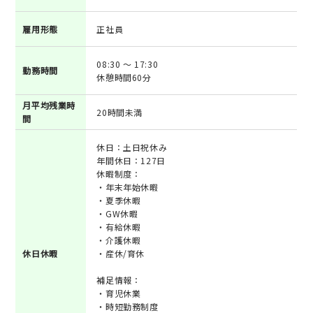
雇用形態
正社員
08:30 ～ 17:30
勤務時間
休憩時間60分
月平均残業時
20時間未満
間
休日：土日祝休み
年間休日：127日
休暇制度：
・年末年始休暇
・夏季休暇
・GW休暇
・有給休暇
・介護休暇
休日休暇
・産休/育休
補足情報：
・育児休業
・時短勤務制度