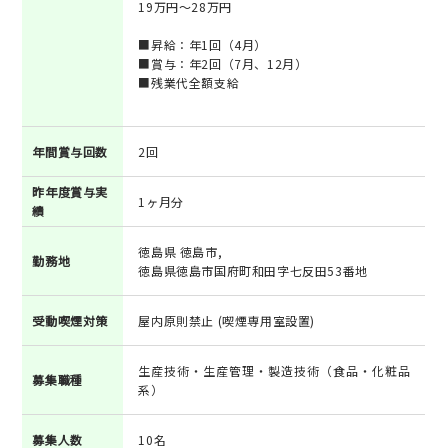
19万円～28万円
■昇給：年1回（4月）
■賞与：年2回（7月、12月）
■残業代全額支給
年間賞与回数
2回
昨年度賞与実
1ヶ月分
績
徳島県 徳島市,
勤務地
徳島県徳島市国府町和田字七反田53番地
受動喫煙対策
屋内原則禁止 (喫煙専用室設置)
生産技術・生産管理・製造技術（食品・化粧品
募集職種
系）
募集人数
10名