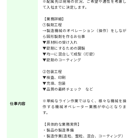
※配属先は現場の状況、ご希望や適性を考慮し
て入社までに決定します。
【業務詳細】
①製剤工程
→製造機械のオペレーション（操作）をしなが
ら固形製剤を作るお仕事
▼原材料の受け入れ
▼錠剤にするための調製
▼均一に混合して成型（打錠）
▼錠剤のコーティング
②包装工程
▼検査、印刷
▼充填、包装
▼品質の最終チェック など
※単純なライン作業ではなく、様々な機械を操
仕事内容
作する機械オペレーター業務が中心となりま
す。
【具体的な業務実例】
・製品の製造準備
・製造作業(造粒、整粒、混合、コーティング）