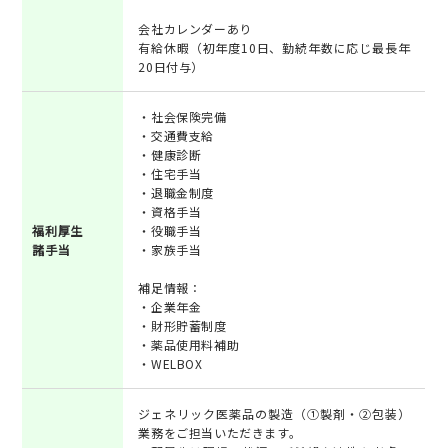
会社カレンダーあり
有給休暇（初年度10日、勤続年数に応じ最長年
20日付与）
・社会保険完備
・交通費支給
・健康診断
・住宅手当
・退職金制度
・資格手当
福利厚生
・役職手当
諸手当
・家族手当
補足情報：
・企業年金
・財形貯蓄制度
・薬品使用料補助
・WELBOX
ジェネリック医薬品の製造（①製剤・②包装）
業務をご担当いただきます。