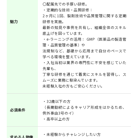
〇配属先での手厚い研修。
・定期的な技術・品質研修：
2ヶ月に1回、製剤技術や品質管理に関する定期
魅力
研修を実施。
最新の知見や事例を共有し、組織全体のスキル
底上げを図っています。
・e-ラーニングの活用： GMP（医薬品の製造管
理・品質管理の基準）や
法規制など、基礎から応用まで自分のペースで
学べる環境を整えています。
・入社当初は業界の専門性に不安を感じていた
先輩も、
丁寧な研修を通じて着実にスキルを習得し、ス
ムーズに業務に馴染んでいます。
未経験入社の方もご安心ください。
・32歳以下の方
（長期勤続によるキャリア形成をはかるため、
必須条件
例外事由3号のイ）
・高卒以上の方
・未経験からチャレンジしたい方
求める人物像