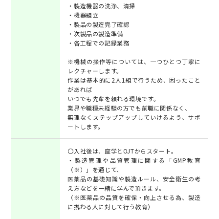
・製造機器の洗浄、清掃
・機器組立
・製品の製造完了確認
・次製品の製造準備
・各工程での記録業務
※機械の操作等については、一つひとつ丁寧に
レクチャーします。
作業は基本的に2人1組で行うため、困ったこと
があれば
いつでも先輩を頼れる環境です。
業界や職種未経験の方でも前職に関係なく、
無理なくステップアップしていけるよう、サポ
ートします。
〇入社後は、座学とOJTからスタート。
・製造管理や品質管理に関する「GMP教育
（※）」を通じて、
医薬品の基礎知識や製造ルール、安全衛生の考
え方などを一緒に学んで頂きます。
（※医薬品の品質を確保・向上させる為、製造
に携わる人に対して行う教育）