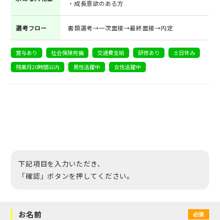
・成長意欲のある方
選考フロー
書類選考→一次面接→最終面接→内定
賞与あり
社会保険完備
交通費支給
研修あり
土日休み
残業月20時間以内
男性活躍中
女性活躍中
下記項目を入力いただき、
「確認」ボタンを押してください。
お名前
必須