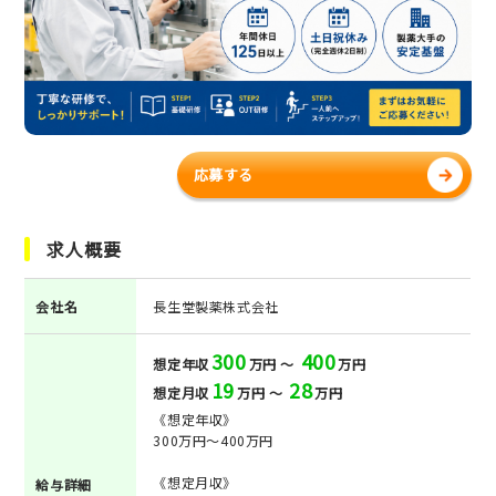
応募する
求人概要
会社名
長生堂製薬株式会社
300
400
想定年収
万円 ～
万円
19
28
想定月収
万円 ～
万円
《想定年収》
300万円～400万円
《想定月収》
給与詳細