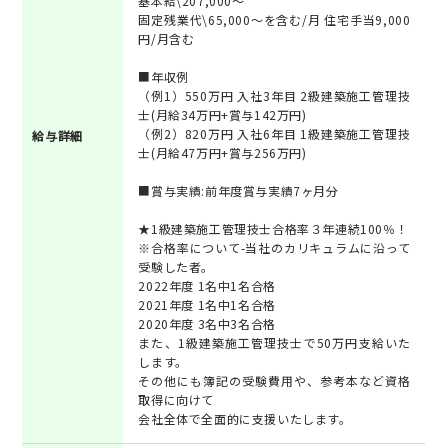
基本給\207,000～
固定残業代\65,000～を含む/月 住宅手当9,000
円/月含む
■年収例
（例1）550万円 入社3年目 2級建築施工管理技
士(月給34万円+賞与142万円)
（例2）820万円 入社6年目 1級建築施工管理技
給与詳細
士(月給47万円+賞与256万円)
■賞与実績:前年度賞与実績7ヶ月分
★1級建築施工管理技士合格率３年連続100％！
※合格率について-当社のカリキュラムに沿って
受験した者。
2022年度 1名中1名合格
2021年度 1名中1名合格
2020年度 3名中3名合格
また、1級建築施工管理技士で50万円支給いた
します。
その他にも簿記の受験費用や、参考本など資格
取得に向けて
会社全体で全面的に支援いたします。