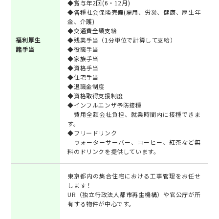
◆賞与年2回(6・12月)
◆各種社会保険完備(雇用、労災、健康、厚生年
金、介護)
◆交通費全額支給
福利厚生
◆残業手当（1分単位で計算して支給）
諸手当
◆役職手当
◆家族手当
◆資格手当
◆住宅手当
◆退職金制度
◆資格取得支援制度
◆インフルエンザ予防接種
費用全額会社負担、就業時間内に接種できま
す。
◆フリードリンク
ウォーターサーバー、コーヒー、紅茶など無
料のドリンクを提供しています。
東京都内の集合住宅における工事管理をお任せ
します！
UR（独立行政法人都市再生機構）や官公庁が所
有する物件が中心です。