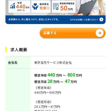
応募する
求人概要
会社名
東京住宅サービス株式会社
440
800
想定年収
万円 ～
万円
28
47
想定月収
万円 ～
万円
《想定年収》
440万円～800万円
《想定月収》
28.1万円～47万円