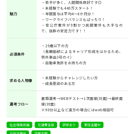
・若手が多く、人間関係良好です◎
・未経験でも440万スタート！
魅力
・年間賞与は平均4～6か月分！
・ワークライフバランスもばっちり！
・官公庁案件が9割かつ民間案件も大手なの
で、抜群の安定力です！！
・29歳以下の方
（長期勤続によるキャリア形成をはかるため、
必須条件
例外事由3号のイ）
・自動車免許をお持ちの方
・未経験からチャレンジしたい方
求める人物像
・成長意欲のある方
書類選考→WEBテスト→1次面接(対面)→最終面
選考フロー
接(対面)
※90分以上など遠方の場合にはweb相談可
社会保険完備
交通費支給
研修あり
男性活躍中
女性活躍中
学歴不問