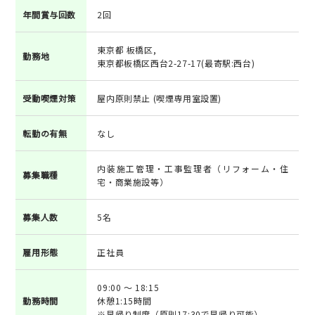
年間賞与回数
2回
東京都 板橋区,
勤務地
東京都板橋区西台2-27-17(最寄駅:西台)
受動喫煙対策
屋内原則禁止 (喫煙専用室設置)
転勤の有無
なし
内装施工管理・工事監理者（リフォーム・住
募集職種
宅・商業施設等）
募集人数
5名
雇用形態
正社員
09:00 ～ 18:15
勤務時間
休憩1:15時間
※早帰り制度（原則17:30で早帰り可能）