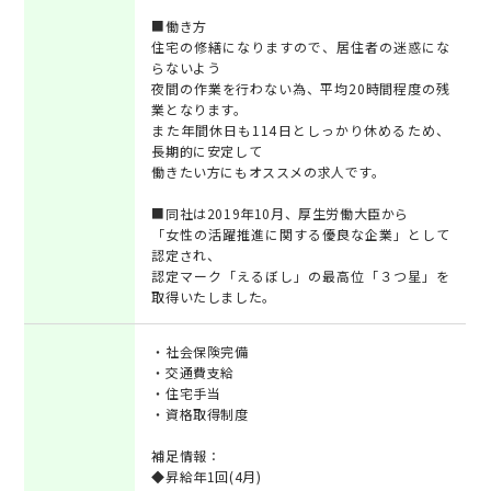
■働き方
住宅の修繕になりますので、居住者の迷惑にな
らないよう
夜間の作業を行わない為、平均20時間程度の残
業となります。
また年間休日も114日としっかり休めるため、
長期的に安定して
働きたい方にもオススメの求人です。
■同社は2019年10月、厚生労働大臣から
「女性の活躍推進に関する優良な企業」として
認定され、
認定マーク「えるぼし」の最高位「３つ星」を
取得いたしました。
・社会保険完備
・交通費支給
・住宅手当
・資格取得制度
補足情報：
◆昇給年1回(4月)