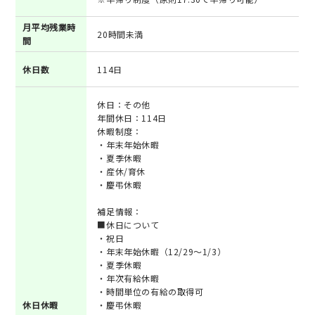
月平均残業時
20時間未満
間
休日数
114日
休日：その他
年間休日：114日
休暇制度：
・年末年始休暇
・夏季休暇
・産休/育休
・慶弔休暇
補足情報：
■休日について
・祝日
・年末年始休暇（12/29～1/3）
・夏季休暇
・年次有給休暇
・時間単位の有給の取得可
休日休暇
・慶弔休暇