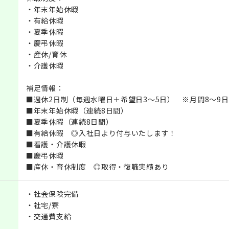
・年末年始休暇
・有給休暇
・夏季休暇
・慶弔休暇
・産休/育休
・介護休暇
補足情報：
■週休2日制（毎週水曜日＋希望日3～5日） ※月間8～9日
■年末年始休暇（連続8日間）
■夏季休暇（連続8日間）
■有給休暇 ◎入社日より付与いたします！
■看護・介護休暇
■慶弔休暇
■産休・育休制度 ◎取得・復職実績あり
・社会保険完備
・社宅/寮
・交通費支給