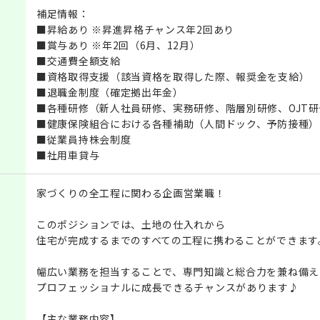
補足情報：
■昇給あり ※昇進昇格チャンス年2回あり
■賞与あり ※年2回（6月、12月）
■交通費全額支給
■資格取得支援（該当資格を取得した際、報奨金を支給）
■退職金制度（確定拠出年金）
■各種研修（新人社員研修、実務研修、階層別研修、OJT研
■健康保険組合における各種補助（人間ドック、予防接種）
■従業員持株会制度
■社用車貸与
家づくりの全工程に関わる企画営業職！
このポジションでは、土地の仕入れから
住宅が完成するまでのすべての工程に携わることができます
幅広い業務を担当することで、専門知識と総合力を兼ね備え
プロフェッショナルに成長できるチャンスがあります♪
【主な業務内容】