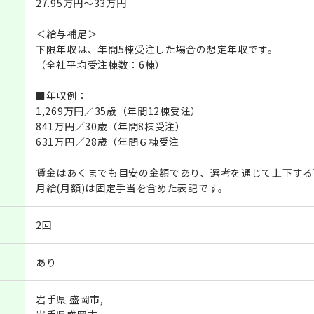
27.95万円～33万円
＜給与補足＞
下限年収は、年間5棟受注した場合の想定年収です。
（全社平均受注棟数：6棟）
■年収例：
1,269万円／35歳（年間12棟受注）
841万円／30歳（年間8棟受注）
631万円／28歳（年間６棟受注
賃金はあくまでも目安の金額であり、選考を通じて上下する
月給(月額)は固定手当を含めた表記です。
2回
あり
岩手県 盛岡市,