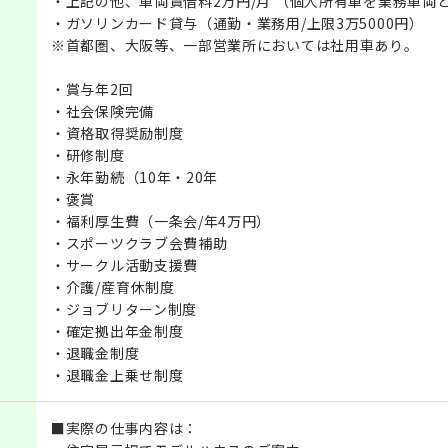
・上記の他、車両賃借料2万円/月 （個人所有車を業務車両
・ガソリンカード貸与（通勤・業務用/上限3万5000円）
※首都圏、大阪等、一部営業所においては社用車あり。
・賞与年2回
・社会保険完備
・資格取得奨励制度
・研修制度
・永年勤続（10年・20年
・褒賞
・福利厚生費（一条会/年4万円）
・スポーツクラブ会費補助
・サークル活動支援費
・介護/産育休制度
・ジョブリターン制度
・確定拠出年金制度
・退職金制度
・退職金上乗せ制度
■実際の仕事内容は：