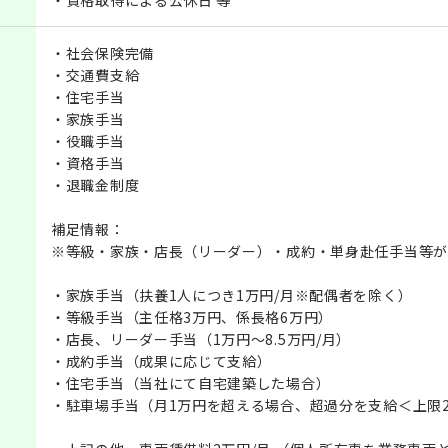
・資格取得による公休日 等
・社会保険完備
・交通費支給
・住宅手当
・家族手当
・役職手当
・資格手当
・退職金制度
補足情報：
※等級・家族・店長（リーダー）・成約・単身赴任手当等が
・家族手当（扶養1人につき1万円/月※配偶者を除く）
・等級手当（主任格3万円、係長格6万円）
・店長、リーダー手当（1万円～8.5万円/月）
・成約手当（成果に応じて支給）
・住宅手当（当社にて自宅建築した場合）
・駐車場手当（月1万円を超える場合、超過分を支給＜上限