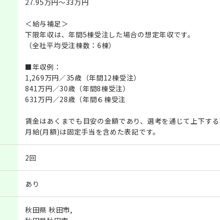
27.95万円～33万円
＜給与補足＞
下限年収は、年間5棟受注した場合の想定年収です。
（全社平均受注棟数：6棟）
■年収例：
1,269万円／35歳（年間12棟受注）
841万円／30歳（年間8棟受注）
631万円／28歳（年間６棟受注
賃金はあくまでも目安の金額であり、選考を通じて上下する
月給(月額)は固定手当を含めた表記です。
2回
あり
秋田県 秋田市,