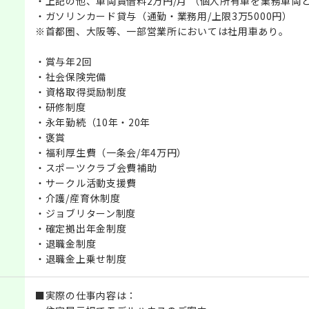
・上記の他、車両賃借料2万円/月 （個人所有車を業務車両
・ガソリンカード貸与（通勤・業務用/上限3万5000円）
※首都圏、大阪等、一部営業所においては社用車あり。
・賞与年2回
・社会保険完備
・資格取得奨励制度
・研修制度
・永年勤続（10年・20年
・褒賞
・福利厚生費（一条会/年4万円）
・スポーツクラブ会費補助
・サークル活動支援費
・介護/産育休制度
・ジョブリターン制度
・確定拠出年金制度
・退職金制度
・退職金上乗せ制度
■実際の仕事内容は：