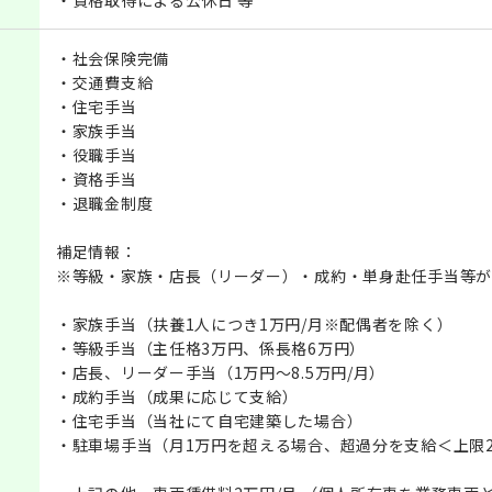
・資格取得による公休日 等
・社会保険完備
・交通費支給
・住宅手当
・家族手当
・役職手当
・資格手当
・退職金制度
補足情報：
※等級・家族・店長（リーダー）・成約・単身赴任手当等が
・家族手当（扶養1人につき1万円/月※配偶者を除く）
・等級手当（主任格3万円、係長格6万円）
・店長、リーダー手当（1万円～8.5万円/月）
・成約手当（成果に応じて支給）
・住宅手当（当社にて自宅建築した場合）
・駐車場手当（月1万円を超える場合、超過分を支給＜上限