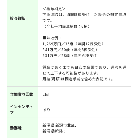
＜給与補足＞
下限年収は、年間5棟受注した場合の想定年収
給与詳細
です。
（全社平均受注棟数：6棟）
■年収例：
1,269万円／35歳（年間12棟受注）
841万円／30歳（年間8棟受注）
631万円／28歳（年間６棟受注
賃金はあくまでも目安の金額であり、選考を通
じて上下する可能性があります。
月給(月額)は固定手当を含めた表記です。
年間賞与回数
2回
インセンティ
あり
ブ
新潟県 新潟市北区,
勤務地
新潟県新潟市