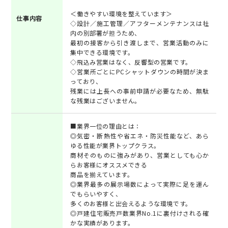
＜働きやすい環境を整えています＞
仕事内容
◇設計／施工管理／アフターメンテナンスは社
内の別部署が担うため、
最初の接客から引き渡しまで、営業活動のみに
集中できる環境です。
◇飛込み営業はなく、反響型の営業です。
◇営業所ごとにPCシャットダウンの時間が決ま
っており、
残業には上長への事前申請が必要なため、無駄
な残業はございません。
■業界一位の理由とは：
◎気密・断熱性や省エネ・防災性能など、あら
ゆる性能が業界トップクラス。
商材そのものに強みがあり、営業としても心か
らお客様にオススメできる
商品を揃えています。
◎業界最多の展示場数によって実際に足を運ん
でもらいやすく、
多くのお客様と出会えるような環境です。
◎戸建住宅販売戸数業界No.1に裏付けされる確
かな実績があります。