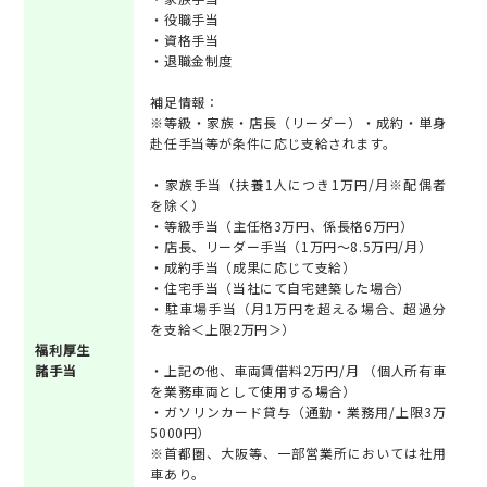
・役職手当
・資格手当
・退職金制度
補足情報：
※等級・家族・店長（リーダー）・成約・単身
赴任手当等が条件に応じ支給されます。
・家族手当（扶養1人につき1万円/月※配偶者
を除く）
・等級手当（主任格3万円、係長格6万円）
・店長、リーダー手当（1万円～8.5万円/月）
・成約手当（成果に応じて支給）
・住宅手当（当社にて自宅建築した場合）
・駐車場手当（月1万円を超える場合、超過分
を支給＜上限2万円＞）
福利厚生
諸手当
・上記の他、車両賃借料2万円/月 （個人所有車
を業務車両として使用する場合）
・ガソリンカード貸与（通勤・業務用/上限3万
5000円）
※首都圏、大阪等、一部営業所においては社用
車あり。