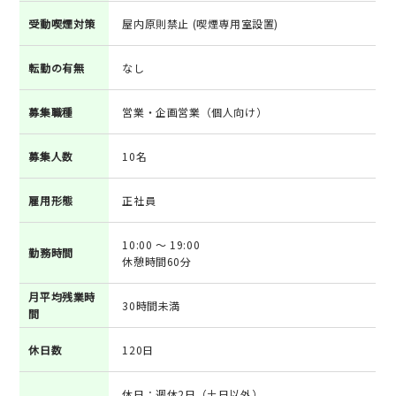
受動喫煙対策
屋内原則禁止 (喫煙専用室設置)
転勤の有無
なし
募集職種
営業・企画営業（個人向け）
募集人数
10名
雇用形態
正社員
10:00 ～ 19:00
勤務時間
休憩時間60分
月平均残業時
30時間未満
間
休日数
120日
休日：週休2日（土日以外）