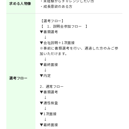
・未経験からチャレンジしたい方
求める人物像
・成長意欲のある方
【選考フロー】
【 1．説明会参加フロー 】
▼書類選考
↓
▼会社説明＋1次面接
※事前に書類選考を行い、通過した方のみご参
加いただけます。
↓
▼最終面接
↓
▼内定
選考フロー
2．通常フロー
▼書類選考
↓
▼適性検査
↓
▼1次面接
↓
▼最終面接