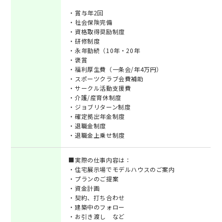
・賞与年2回
・社会保険完備
・資格取得奨励制度
・研修制度
・永年勤続（10年・20年
・褒賞
・福利厚生費（一条会/年4万円）
・スポーツクラブ会費補助
・サークル活動支援費
・介護/産育休制度
・ジョブリターン制度
・確定拠出年金制度
・退職金制度
・退職金上乗せ制度
■実際の仕事内容は：
・住宅展示場でモデルハウスのご案内
・プランのご提案
・資金計画
・契約、打ち合わせ
・建築中のフォロー
・お引き渡し など