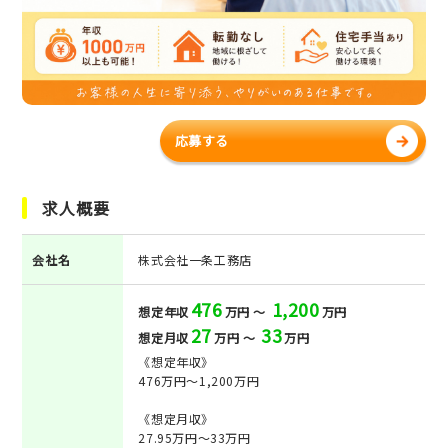
応募する
求人概要
会社名
株式会社一条工務店
476
1,200
想定年収
万円 ～
万円
27
33
想定月収
万円 ～
万円
《想定年収》
476万円～1,200万円
《想定月収》
27.95万円～33万円