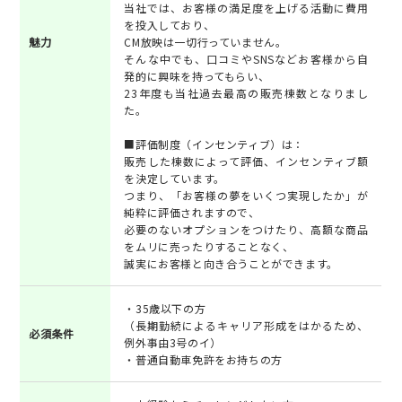
当社では、お客様の満足度を上げる活動に費用
を投入しており、
魅力
CM放映は一切行っていません。
そんな中でも、口コミやSNSなどお客様から自
発的に興味を持ってもらい、
23年度も当社過去最高の販売棟数となりまし
た。
■評価制度（インセンティブ）は：
販売した棟数によって評価、インセンティブ額
を決定しています。
つまり、「お客様の夢をいくつ実現したか」が
純粋に評価されますので、
必要のないオプションをつけたり、高額な商品
をムリに売ったりすることなく、
誠実にお客様と向き合うことができます。
・35歳以下の方
（長期勤続によるキャリア形成をはかるため、
必須条件
例外事由3号のイ）
・普通自動車免許をお持ちの方