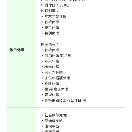
年間休日：120日
休暇制度：
・年末年始休暇
・有給休暇
・慶弔休暇
・特別休暇
補足情報：
休日休暇
・有給休暇
・自由休暇年12日
・年末年始
・結婚休暇
・忌引き休暇
・子供の看護休暇
・介護休暇
・産前/産後休暇
・育児休暇
・資格取得による公休日 等
・社会保険完備
・交通費支給
・住宅手当
・家族手当