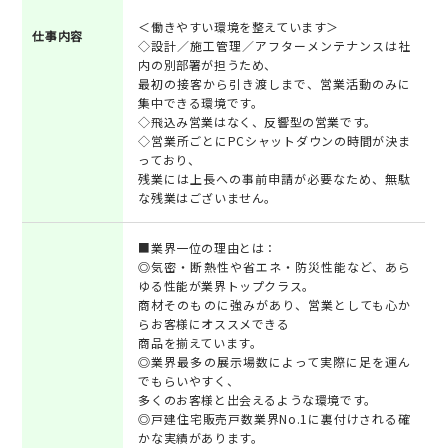
＜働きやすい環境を整えています＞
仕事内容
◇設計／施工管理／アフターメンテナンスは社
内の別部署が担うため、
最初の接客から引き渡しまで、営業活動のみに
集中できる環境です。
◇飛込み営業はなく、反響型の営業です。
◇営業所ごとにPCシャットダウンの時間が決ま
っており、
残業には上長への事前申請が必要なため、無駄
な残業はございません。
■業界一位の理由とは：
◎気密・断熱性や省エネ・防災性能など、あら
ゆる性能が業界トップクラス。
商材そのものに強みがあり、営業としても心か
らお客様にオススメできる
商品を揃えています。
◎業界最多の展示場数によって実際に足を運ん
でもらいやすく、
多くのお客様と出会えるような環境です。
◎戸建住宅販売戸数業界No.1に裏付けされる確
かな実績があります。