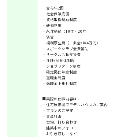
・賞与年2回
・社会保険完備
・資格取得奨励制度
・研修制度
・永年勤続（10年・20年
・褒賞
・福利厚生費（一条会/年4万円）
・スポーツクラブ会費補助
・サークル活動支援費
・介護/産育休制度
・ジョブリターン制度
・確定拠出年金制度
・退職金制度
・退職金上乗せ制度
■実際の仕事内容は：
・住宅展示場でモデルハウスのご案内
・プランのご提案
・資金計画
・契約、打ち合わせ
・建築中のフォロー
・お引き渡し など