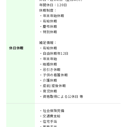
年間休日：120日
休暇制度：
・年末年始休暇
・有給休暇
・慶弔休暇
・特別休暇
補足情報：
休日休暇
・有給休暇
・自由休暇年12日
・年末年始
・結婚休暇
・忌引き休暇
・子供の看護休暇
・介護休暇
・産前/産後休暇
・育児休暇
・資格取得による公休日 等
・社会保険完備
・交通費支給
・住宅手当
・家族手当