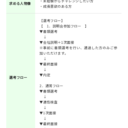
・未経験からチャレンジしたい方
求める人物像
・成長意欲のある方
【選考フロー】
【 1．説明会参加フロー 】
▼書類選考
↓
▼会社説明＋1次面接
※事前に書類選考を行い、通過した方のみご参
加いただけます。
↓
▼最終面接
↓
▼内定
選考フロー
2．通常フロー
▼書類選考
↓
▼適性検査
↓
▼1次面接
↓
▼最終面接