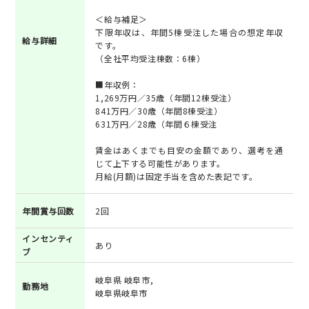
＜給与補足＞
下限年収は、年間5棟受注した場合の想定年収
給与詳細
です。
（全社平均受注棟数：6棟）
■年収例：
1,269万円／35歳（年間12棟受注）
841万円／30歳（年間8棟受注）
631万円／28歳（年間６棟受注
賃金はあくまでも目安の金額であり、選考を通
じて上下する可能性があります。
月給(月額)は固定手当を含めた表記です。
年間賞与回数
2回
インセンティ
あり
ブ
岐阜県 岐阜市,
勤務地
岐阜県岐阜市