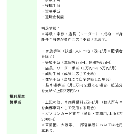
・役職手当
・資格手当
・退職金制度
補足情報：
※等級・家族・店長（リーダー）・成約・単身
赴任手当等が条件に応じ支給されます。
・家族手当（扶養1人につき1万円/月※配偶者
を除く）
・等級手当（主任格3万円、係長格6万円）
・店長、リーダー手当（1万円～8.5万円/月）
・成約手当（成果に応じて支給）
・住宅手当（当社にて自宅建築した場合）
・駐車場手当（月1万円を超える場合、超過分
を支給＜上限2万円＞）
福利厚生
諸手当
・上記の他、車両賃借料2万円/月 （個人所有車
を業務車両として使用する場合）
・ガソリンカード貸与（通勤・業務用/上限3万
5000円）
※首都圏、大阪等、一部営業所においては社用
車あり。