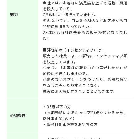
当社では、お客様の満足度を上げる活動に費用
を投入しており、
魅力
CM放映は一切行っていません。
そんな中でも、口コミやSNSなどお客様から自
発的に興味を持ってもらい、
23年度も当社過去最高の販売棟数となりまし
た。
■評価制度（インセンティブ）は：
販売した棟数によって評価、インセンティブ額
を決定しています。
つまり、「お客様の夢をいくつ実現したか」が
純粋に評価されますので、
必要のないオプションをつけたり、高額な商品
をムリに売ったりすることなく、
誠実にお客様と向き合うことができます。
・35歳以下の方
（長期勤続によるキャリア形成をはかるため、
必須条件
例外事由3号のイ）
・普通自動車免許をお持ちの方