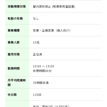
受動喫煙対策
屋内原則禁止 (喫煙専用室設置)
転勤の有無
なし
募集職種
営業・企画営業（個人向け）
募集人数
10名
雇用形態
正社員
10:00 ～ 19:00
勤務時間
休憩時間60分
月平均残業時
30時間未満
間
休日数
120日
休日：週休2日（土日以外）