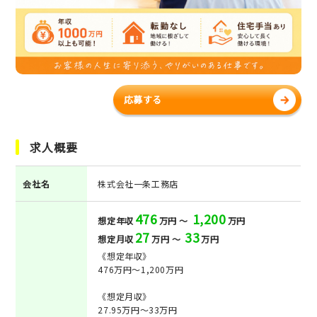
応募する
求人概要
会社名
株式会社一条工務店
476
1,200
想定年収
万円 ～
万円
27
33
想定月収
万円 ～
万円
《想定年収》
476万円～1,200万円
《想定月収》
27.95万円～33万円