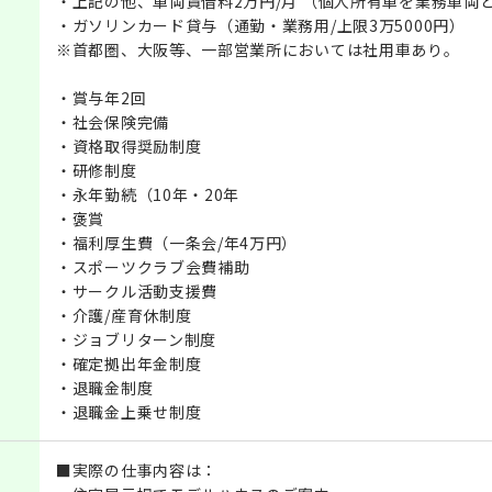
・上記の他、車両賃借料2万円/月 （個人所有車を業務車両
・ガソリンカード貸与（通勤・業務用/上限3万5000円）
※首都圏、大阪等、一部営業所においては社用車あり。
・賞与年2回
・社会保険完備
・資格取得奨励制度
・研修制度
・永年勤続（10年・20年
・褒賞
・福利厚生費（一条会/年4万円）
・スポーツクラブ会費補助
・サークル活動支援費
・介護/産育休制度
・ジョブリターン制度
・確定拠出年金制度
・退職金制度
・退職金上乗せ制度
■実際の仕事内容は：