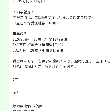
27.95万円～33万円
＜給与補足＞
下限年収は、年間5棟受注した場合の想定年収です。
（全社平均受注棟数：6棟）
■年収例：
1,269万円／35歳（年間12棟受注）
841万円／30歳（年間8棟受注）
631万円／28歳（年間６棟受注
賃金はあくまでも目安の金額であり、選考を通じて上下する
月給(月額)は固定手当を含めた表記です。
2回
あり
静岡県 静岡市葵区,