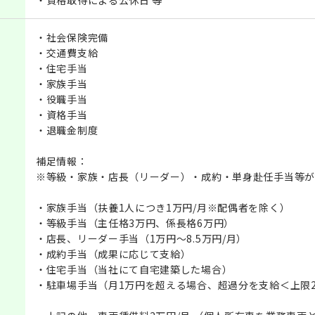
・資格取得による公休日 等
・社会保険完備
・交通費支給
・住宅手当
・家族手当
・役職手当
・資格手当
・退職金制度
補足情報：
※等級・家族・店長（リーダー）・成約・単身赴任手当等が
・家族手当（扶養1人につき1万円/月※配偶者を除く）
・等級手当（主任格3万円、係長格6万円）
・店長、リーダー手当（1万円～8.5万円/月）
・成約手当（成果に応じて支給）
・住宅手当（当社にて自宅建築した場合）
・駐車場手当（月1万円を超える場合、超過分を支給＜上限