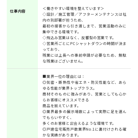
＜働きやすい環境を整えています＞
仕事内容
◇設計／施工管理／アフターメンテナンスは社
内の別部署が担うため、
最初の接客から引き渡しまで、営業活動のみに
集中できる環境です。
◇飛込み営業はなく、反響型の営業です。
◇営業所ごとにPCシャットダウンの時間が決ま
っており、
残業には上長への事前申請が必要なため、無駄
な残業はございません。
■業界一位の理由とは：
◎気密・断熱性や省エネ・防災性能など、あら
ゆる性能が業界トップクラス。
商材そのものに強みがあり、営業としても心か
らお客様にオススメできる
商品を揃えています。
◎業界最多の展示場数によって実際に足を運ん
でもらいやすく、
多くのお客様と出会えるような環境です。
◎戸建住宅販売戸数業界No.1に裏付けされる確
かな実績があります。