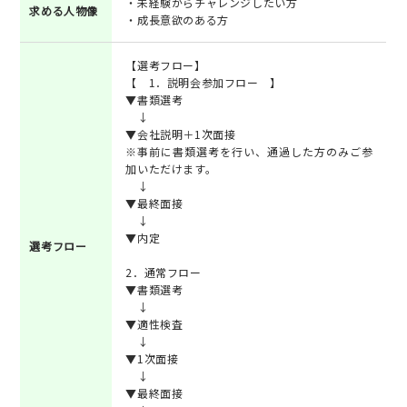
・未経験からチャレンジしたい方
求める人物像
・成長意欲のある方
【選考フロー】
【 1．説明会参加フロー 】
▼書類選考
↓
▼会社説明＋1次面接
※事前に書類選考を行い、通過した方のみご参
加いただけます。
↓
▼最終面接
↓
▼内定
選考フロー
2．通常フロー
▼書類選考
↓
▼適性検査
↓
▼1次面接
↓
▼最終面接