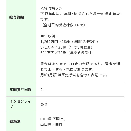
＜給与補足＞
下限年収は、年間5棟受注した場合の想定年収
給与詳細
です。
（全社平均受注棟数：6棟）
■年収例：
1,269万円／35歳（年間12棟受注）
841万円／30歳（年間8棟受注）
631万円／28歳（年間６棟受注
賃金はあくまでも目安の金額であり、選考を通
じて上下する可能性があります。
月給(月額)は固定手当を含めた表記です。
年間賞与回数
2回
インセンティ
あり
ブ
山口県 下関市,
勤務地
山口県下関市