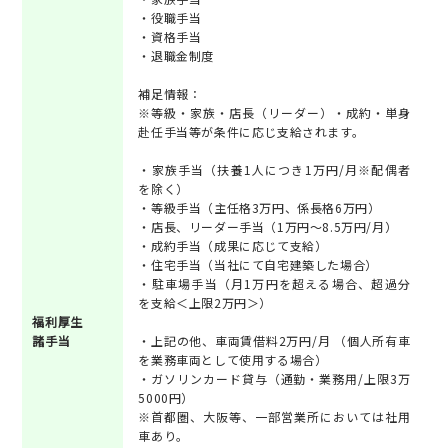
・役職手当
・資格手当
・退職金制度
補足情報：
※等級・家族・店長（リーダー）・成約・単身
赴任手当等が条件に応じ支給されます。
・家族手当（扶養1人につき1万円/月※配偶者
を除く）
・等級手当（主任格3万円、係長格6万円）
・店長、リーダー手当（1万円～8.5万円/月）
・成約手当（成果に応じて支給）
・住宅手当（当社にて自宅建築した場合）
・駐車場手当（月1万円を超える場合、超過分
を支給＜上限2万円＞）
福利厚生
諸手当
・上記の他、車両賃借料2万円/月 （個人所有車
を業務車両として使用する場合）
・ガソリンカード貸与（通勤・業務用/上限3万
5000円）
※首都圏、大阪等、一部営業所においては社用
車あり。