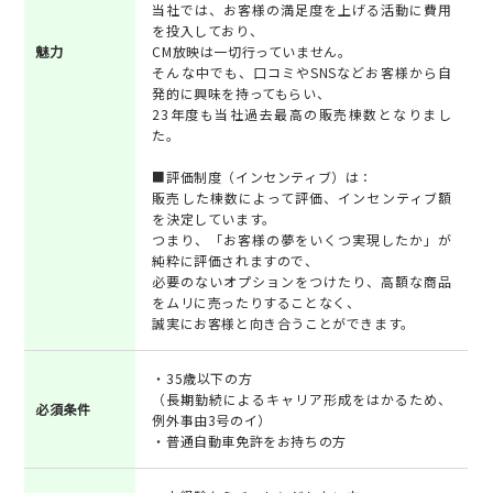
当社では、お客様の満足度を上げる活動に費用
を投入しており、
魅力
CM放映は一切行っていません。
そんな中でも、口コミやSNSなどお客様から自
発的に興味を持ってもらい、
23年度も当社過去最高の販売棟数となりまし
た。
■評価制度（インセンティブ）は：
販売した棟数によって評価、インセンティブ額
を決定しています。
つまり、「お客様の夢をいくつ実現したか」が
純粋に評価されますので、
必要のないオプションをつけたり、高額な商品
をムリに売ったりすることなく、
誠実にお客様と向き合うことができます。
・35歳以下の方
（長期勤続によるキャリア形成をはかるため、
必須条件
例外事由3号のイ）
・普通自動車免許をお持ちの方