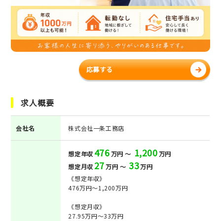
応募する
求人概要
会社名
株式会社一条工務店
476
1,200
想定年収
万円 ～
万円
27
33
想定月収
万円 ～
万円
《想定年収》
476万円～1,200万円
《想定月収》
27.95万円～33万円