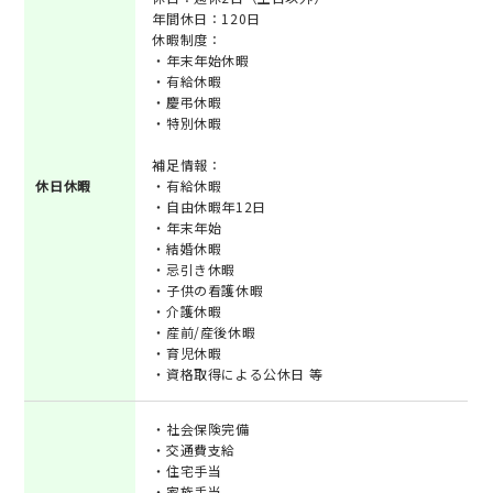
年間休日：120日
休暇制度：
・年末年始休暇
・有給休暇
・慶弔休暇
・特別休暇
補足情報：
休日休暇
・有給休暇
・自由休暇年12日
・年末年始
・結婚休暇
・忌引き休暇
・子供の看護休暇
・介護休暇
・産前/産後休暇
・育児休暇
・資格取得による公休日 等
・社会保険完備
・交通費支給
・住宅手当
・家族手当