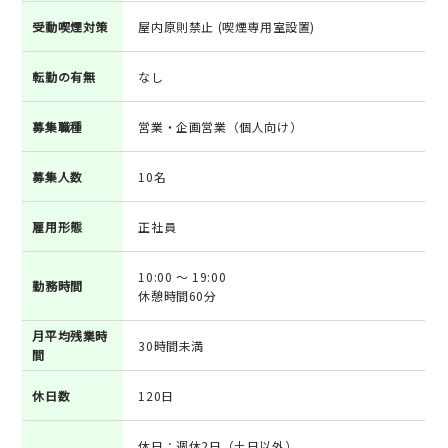
受動喫煙対策
屋内原則禁止 (喫煙専用室設置)
転勤の有無
なし
募集職種
営業・企画営業（個人向け）
募集人数
10名
雇用形態
正社員
10:00 ～ 19:00
勤務時間
休憩時間60分
月平均残業時
30時間未満
間
休日数
120日
休日：週休2日（土日以外）