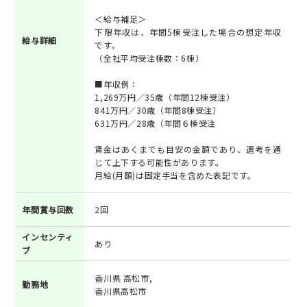
＜給与補足＞
下限年収は、年間5棟受注した場合の想定年収
給与詳細
です。
（全社平均受注棟数：6棟）
■年収例：
1,269万円／35歳（年間12棟受注）
841万円／30歳（年間8棟受注）
631万円／28歳（年間６棟受注
賃金はあくまでも目安の金額であり、選考を通
じて上下する可能性があります。
月給(月額)は固定手当を含めた表記です。
年間賞与回数
2回
インセンティ
あり
ブ
香川県 高松市,
勤務地
香川県高松市