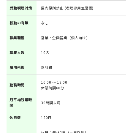
受動喫煙対策
屋内原則禁止 (喫煙専用室設置)
転勤の有無
なし
募集職種
営業・企画営業（個人向け）
募集人数
10名
雇用形態
正社員
10:00 ～ 19:00
勤務時間
休憩時間60分
月平均残業時
30時間未満
間
休日数
120日
休日：週休2日（土日以外）