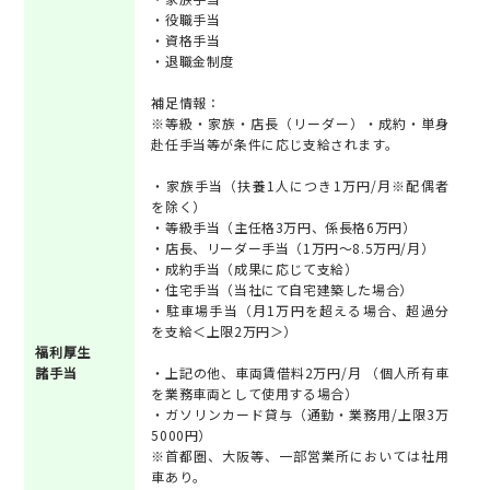
・役職手当
・資格手当
・退職金制度
補足情報：
※等級・家族・店長（リーダー）・成約・単身
赴任手当等が条件に応じ支給されます。
・家族手当（扶養1人につき1万円/月※配偶者
を除く）
・等級手当（主任格3万円、係長格6万円）
・店長、リーダー手当（1万円～8.5万円/月）
・成約手当（成果に応じて支給）
・住宅手当（当社にて自宅建築した場合）
・駐車場手当（月1万円を超える場合、超過分
を支給＜上限2万円＞）
福利厚生
諸手当
・上記の他、車両賃借料2万円/月 （個人所有車
を業務車両として使用する場合）
・ガソリンカード貸与（通勤・業務用/上限3万
5000円）
※首都圏、大阪等、一部営業所においては社用
車あり。