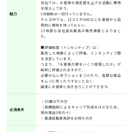
当社では、お客様の満足度を上げる活動に費用
を投入しており、
魅力
CM放映は一切行っていません。
そんな中でも、口コミやSNSなどお客様から自
発的に興味を持ってもらい、
23年度も当社過去最高の販売棟数となりまし
た。
■評価制度（インセンティブ）は：
販売した棟数によって評価、インセンティブ額
を決定しています。
つまり、「お客様の夢をいくつ実現したか」が
純粋に評価されますので、
必要のないオプションをつけたり、高額な商品
をムリに売ったりすることなく、
誠実にお客様と向き合うことができます。
・35歳以下の方
（長期勤続によるキャリア形成をはかるため、
必須条件
例外事由3号のイ）
・普通自動車免許をお持ちの方