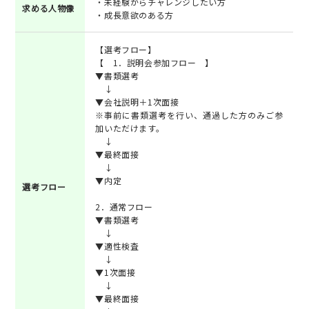
・未経験からチャレンジしたい方
求める人物像
・成長意欲のある方
【選考フロー】
【 1．説明会参加フロー 】
▼書類選考
↓
▼会社説明＋1次面接
※事前に書類選考を行い、通過した方のみご参
加いただけます。
↓
▼最終面接
↓
▼内定
選考フロー
2．通常フロー
▼書類選考
↓
▼適性検査
↓
▼1次面接
↓
▼最終面接