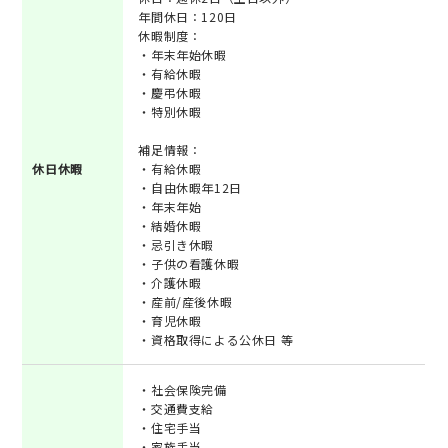
年間休日：120日
休暇制度：
・年末年始休暇
・有給休暇
・慶弔休暇
・特別休暇
補足情報：
休日休暇
・有給休暇
・自由休暇年12日
・年末年始
・結婚休暇
・忌引き休暇
・子供の看護休暇
・介護休暇
・産前/産後休暇
・育児休暇
・資格取得による公休日 等
・社会保険完備
・交通費支給
・住宅手当
・家族手当