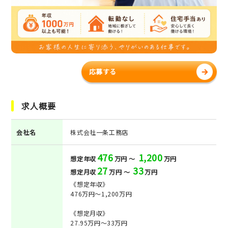
応募する
求人概要
会社名
株式会社一条工務店
476
1,200
想定年収
万円 ～
万円
27
33
想定月収
万円 ～
万円
《想定年収》
476万円～1,200万円
《想定月収》
27.95万円～33万円