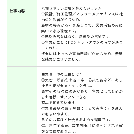
＜働きやすい環境を整えています＞
仕事内容
◇設計／施工管理／アフターメンテナンスは社
内の別部署が担うため、
最初の接客から引き渡しまで、営業活動のみに
集中できる環境です。
◇飛込み営業はなく、反響型の営業です。
◇営業所ごとにPCシャットダウンの時間が決ま
っており、
残業には上長への事前申請が必要なため、無駄
な残業はございません。
■業界一位の理由とは：
◎気密・断熱性や省エネ・防災性能など、あら
ゆる性能が業界トップクラス。
商材そのものに強みがあり、営業としても心か
らお客様にオススメできる
商品を揃えています。
◎業界最多の展示場数によって実際に足を運ん
でもらいやすく、
多くのお客様と出会えるような環境です。
◎戸建住宅販売戸数業界No.1に裏付けされる確
かな実績があります。