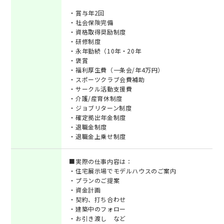
・賞与年2回
・社会保険完備
・資格取得奨励制度
・研修制度
・永年勤続（10年・20年
・褒賞
・福利厚生費（一条会/年4万円）
・スポーツクラブ会費補助
・サークル活動支援費
・介護/産育休制度
・ジョブリターン制度
・確定拠出年金制度
・退職金制度
・退職金上乗せ制度
■実際の仕事内容は：
・住宅展示場でモデルハウスのご案内
・プランのご提案
・資金計画
・契約、打ち合わせ
・建築中のフォロー
・お引き渡し など