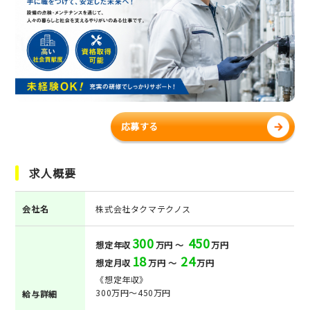
応募する
求人概要
会社名
株式会社タクマテクノス
300
450
想定年収
万円 ～
万円
18
24
想定月収
万円 ～
万円
《想定年収》
300万円～450万円
給与詳細