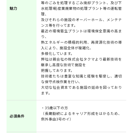
等のごみを処理するごみ焼却プラント、及び下
魅力
水処理場)産業廃棄物の処理プラント等の運転管
理、
及びそれらの施設のオーバーホール、メンテナ
ンス等を行ってます。
最近の環境衛生プラントは環境保全意識の高ま
り、
熱エネルギーの積極的利用、再資源化技術の導
入により、施設全体が複雑化、
多様化しています。
弊社は親会社の株式会社タクマより最新技術を
継承し高度な技術で施設を
把握しております。
技術者たちは豊富な知識と経験を駆使し、適切
な保守点検作業を行い、
大切な社会資本である施設の延命を図っており
ます。
・35歳以下の方
（長期勤続によるキャリア形成をはかるため、
必須条件
例外事由3号のイ）