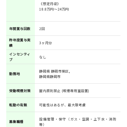
《想定月収》
18.8万円～24万円
年間賞与回数
2回
昨年度賞与実
3ヶ月分
績
インセンティ
なし
ブ
静岡県 静岡市葵区,
勤務地
静岡県静岡市
受動喫煙対策
屋内原則禁止 (喫煙専用室設置)
転勤の有無
可能性はあるが、最大限考慮
設備管理・保守（ガス・空調・上下水・消防
募集職種
等）