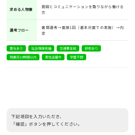
周囲とコミュニケーションを取りながら働ける
求める人物像
方
書類選考→面接1回（基本対面での実施）→内
選考フロー
定
賞与あり
社会保険完備
交通費支給
研修あり
残業月20時間以内
男性活躍中
学歴不問
下記項目を入力いただき、
「確認」ボタンを押してください。