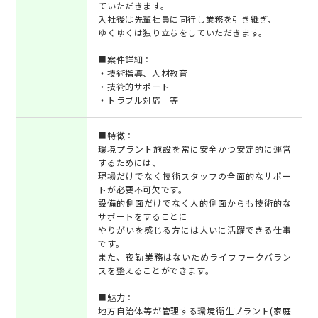
ていただきます。
入社後は先輩社員に同行し業務を引き継ぎ、
ゆくゆくは独り立ちをしていただきます。
■案件詳細：
・技術指導、人材教育
・技術的サポート
・トラブル対応 等
■特徴：
環境プラント施設を常に安全かつ安定的に運営
するためには、
現場だけでなく技術スタッフの全面的なサポー
トが必要不可欠です。
設備的側面だけでなく人的側面からも技術的な
サポートをすることに
やりがいを感じる方には大いに活躍できる仕事
です。
また、夜勤業務はないためライフワークバラン
スを整えることができます。
■魅力：
地方自治体等が管理する環境衛生プラント(家庭