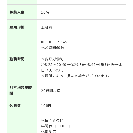
募集人数
10名
雇用形態
正社員
08:30 ～ 20:45
休憩時間60分
勤務時間
※変形労働制
①8:25～20:40→②20:30～8:45→明け休み→休
日→①→②...
※場所によって異なる場合がございます。
月平均残業時
20時間未満
間
休日数
106日
休日：その他
年間休日：106日
休暇制度：