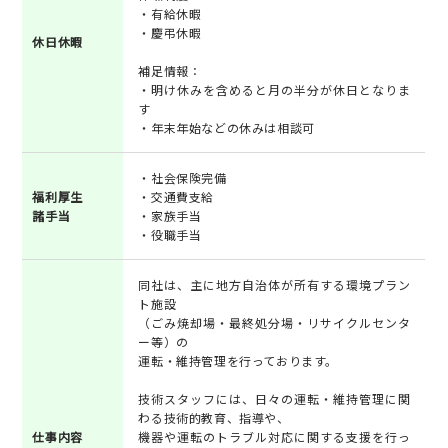
・有給休暇
・慶弔休暇
休日休暇
補足情報：
・明け休みを含めると月の半分が休日となりま
す
・年末年始などの休みは相談可
・社会保険完備
福利厚生
・交通費支給
諸手当
・家族手当
・役職手当
同社は、主に地方自治体が所有する環境プラン
ト施設
（ごみ焼却場・最終処分場・リサイクルセンタ
ー等）の
運転・維持管理を行っております。
技術スタッフには、日々の運転・維持管理に関
わる技術的教育、指導や、
仕事内容
機器や運転のトラブル対応に関する支援を行っ