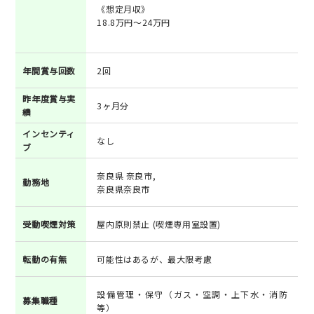
《想定月収》
18.8万円～24万円
年間賞与回数
2回
昨年度賞与実
3ヶ月分
績
インセンティ
なし
ブ
奈良県 奈良市,
勤務地
奈良県奈良市
受動喫煙対策
屋内原則禁止 (喫煙専用室設置)
転勤の有無
可能性はあるが、最大限考慮
設備管理・保守（ガス・空調・上下水・消防
募集職種
等）