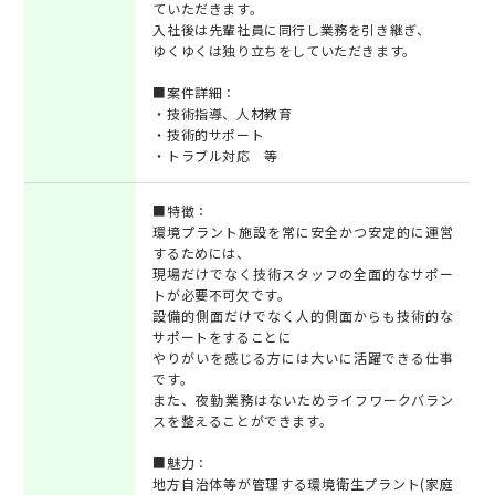
ていただきます。
入社後は先輩社員に同行し業務を引き継ぎ、
ゆくゆくは独り立ちをしていただきます。
■案件詳細：
・技術指導、人材教育
・技術的サポート
・トラブル対応 等
■特徴：
環境プラント施設を常に安全かつ安定的に運営
するためには、
現場だけでなく技術スタッフの全面的なサポー
トが必要不可欠です。
設備的側面だけでなく人的側面からも技術的な
サポートをすることに
やりがいを感じる方には大いに活躍できる仕事
です。
また、夜勤業務はないためライフワークバラン
スを整えることができます。
■魅力：
地方自治体等が管理する環境衛生プラント(家庭