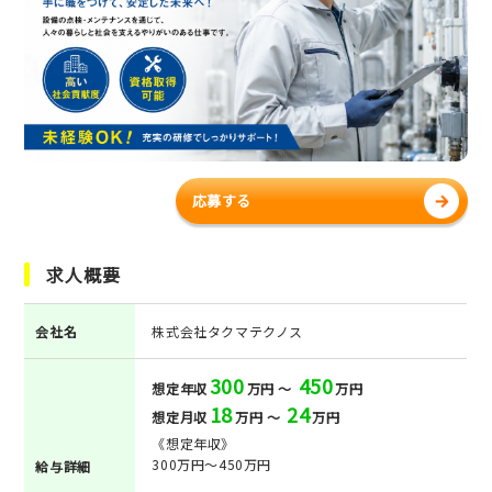
応募する
求人概要
会社名
株式会社タクマテクノス
300
450
想定年収
万円 ～
万円
18
24
想定月収
万円 ～
万円
《想定年収》
300万円～450万円
給与詳細