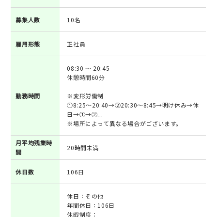
募集人数
10名
雇用形態
正社員
08:30 ～ 20:45
休憩時間60分
勤務時間
※変形労働制
①8:25～20:40→②20:30～8:45→明け休み→休
日→①→②...
※場所によって異なる場合がございます。
月平均残業時
20時間未満
間
休日数
106日
休日：その他
年間休日：106日
休暇制度：