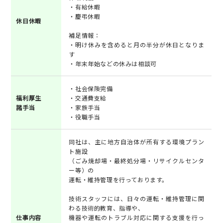
・有給休暇
・慶弔休暇
休日休暇
補足情報：
・明け休みを含めると月の半分が休日となりま
す
・年末年始などの休みは相談可
・社会保険完備
福利厚生
・交通費支給
諸手当
・家族手当
・役職手当
同社は、主に地方自治体が所有する環境プラン
ト施設
（ごみ焼却場・最終処分場・リサイクルセンタ
ー等）の
運転・維持管理を行っております。
技術スタッフには、日々の運転・維持管理に関
わる技術的教育、指導や、
仕事内容
機器や運転のトラブル対応に関する支援を行っ