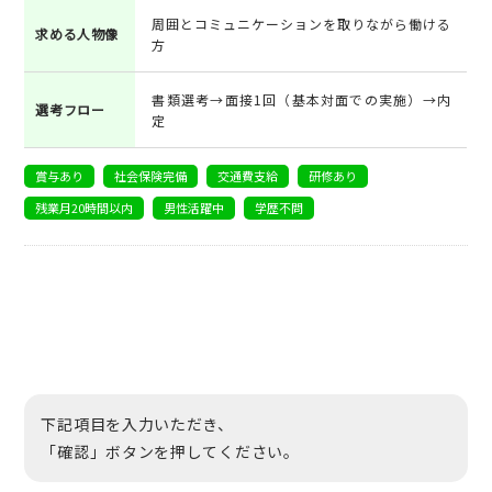
周囲とコミュニケーションを取りながら働ける
求める人物像
方
書類選考→面接1回（基本対面での実施）→内
選考フロー
定
賞与あり
社会保険完備
交通費支給
研修あり
残業月20時間以内
男性活躍中
学歴不問
下記項目を入力いただき、
「確認」ボタンを押してください。