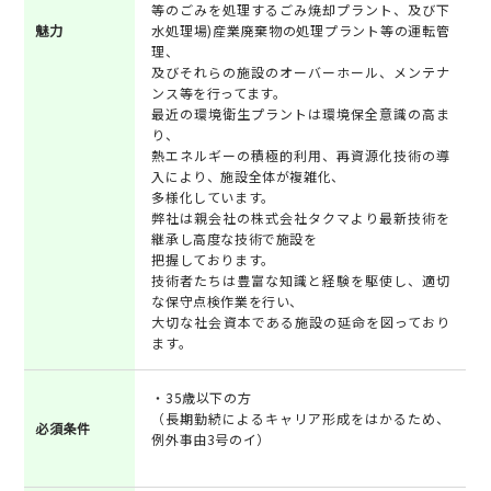
等のごみを処理するごみ焼却プラント、及び下
魅力
水処理場)産業廃棄物の処理プラント等の運転管
理、
及びそれらの施設のオーバーホール、メンテナ
ンス等を行ってます。
最近の環境衛生プラントは環境保全意識の高ま
り、
熱エネルギーの積極的利用、再資源化技術の導
入により、施設全体が複雑化、
多様化しています。
弊社は親会社の株式会社タクマより最新技術を
継承し高度な技術で施設を
把握しております。
技術者たちは豊富な知識と経験を駆使し、適切
な保守点検作業を行い、
大切な社会資本である施設の延命を図っており
ます。
・35歳以下の方
（長期勤続によるキャリア形成をはかるため、
必須条件
例外事由3号のイ）