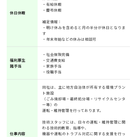
・有給休暇
・慶弔休暇
休日休暇
補足情報：
・明け休みを含めると月の半分が休日となりま
す
・年末年始などの休みは相談可
・社会保険完備
福利厚生
・交通費支給
諸手当
・家族手当
・役職手当
同社は、主に地方自治体が所有する環境プラン
ト施設
（ごみ焼却場・最終処分場・リサイクルセンタ
ー等）の
運転・維持管理を行っております。
技術スタッフには、日々の運転・維持管理に関
わる技術的教育、指導や、
仕事内容
機器や運転のトラブル対応に関する支援を行っ