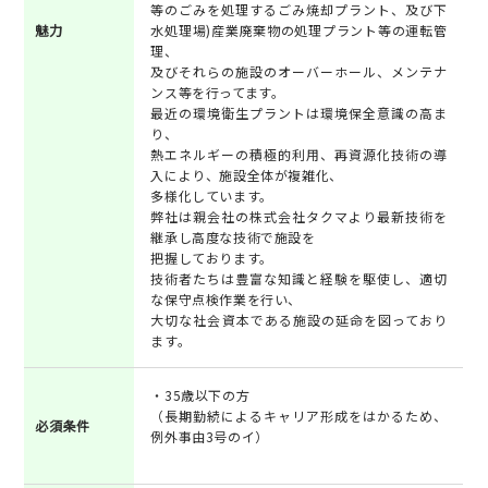
等のごみを処理するごみ焼却プラント、及び下
魅力
水処理場)産業廃棄物の処理プラント等の運転管
理、
及びそれらの施設のオーバーホール、メンテナ
ンス等を行ってます。
最近の環境衛生プラントは環境保全意識の高ま
り、
熱エネルギーの積極的利用、再資源化技術の導
入により、施設全体が複雑化、
多様化しています。
弊社は親会社の株式会社タクマより最新技術を
継承し高度な技術で施設を
把握しております。
技術者たちは豊富な知識と経験を駆使し、適切
な保守点検作業を行い、
大切な社会資本である施設の延命を図っており
ます。
・35歳以下の方
（長期勤続によるキャリア形成をはかるため、
必須条件
例外事由3号のイ）