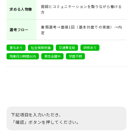
周囲とコミュニケーションを取りながら働ける
求める人物像
方
書類選考→面接1回（基本対面での実施）→内
選考フロー
定
賞与あり
社会保険完備
交通費支給
研修あり
残業月20時間以内
男性活躍中
学歴不問
下記項目を入力いただき、
「確認」ボタンを押してください。