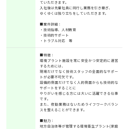
ていただきます。
入社後は先輩社員に同行し業務を引き継ぎ、
ゆくゆくは独り立ちをしていただきます。
■案件詳細：
・技術指導、人材教育
・技術的サポート
・トラブル対応 等
■特徴：
環境プラント施設を常に安全かつ安定的に運営
するためには、
現場だけでなく技術スタッフの全面的なサポー
トが必要不可欠です。
設備的側面だけでなく人的側面からも技術的な
サポートをすることに
やりがいを感じる方には大いに活躍できる仕事
です。
また、夜勤業務はないためライフワークバラン
スを整えることができます。
■魅力：
地方自治体等が管理する環境衛生プラント(家庭