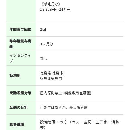
《想定月収》
18.8万円～24万円
年間賞与回数
2回
昨年度賞与実
3ヶ月分
績
インセンティ
なし
ブ
徳島県 徳島市,
勤務地
徳島県徳島市
受動喫煙対策
屋内原則禁止 (喫煙専用室設置)
転勤の有無
可能性はあるが、最大限考慮
設備管理・保守（ガス・空調・上下水・消防
募集職種
等）