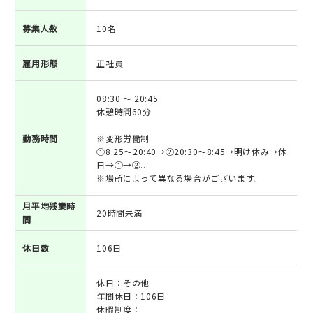
募集人数
10名
雇用形態
正社員
08:30 ～ 20:45
休憩時間60分
勤務時間
※変形労働制
①8:25～20:40→②20:30～8:45→明け休み→休
日→①→②...
※場所によって異なる場合がございます。
月平均残業時
20時間未満
間
休日数
106日
休日：その他
年間休日：106日
休暇制度：