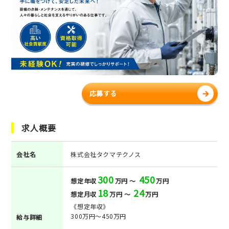
応募する
求人概要
会社名
株式会社タクマテクノス
300
450
想定年収
万円 ～
万円
18
24
想定月収
万円 ～
万円
《想定年収》
300万円～450万円
給与詳細