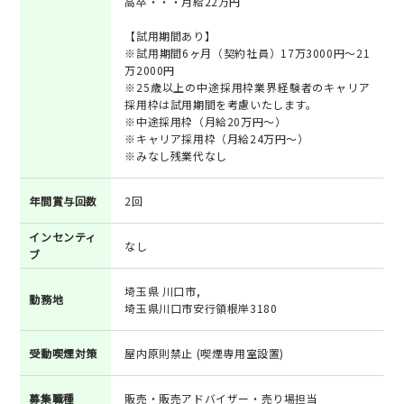
高卒・・・月給22万円
【試用期間あり】
※試用期間6ヶ月（契約社員）17万3000円～21
万2000円
※25歳以上の中途採用枠業界経験者のキャリア
採用枠は試用期間を考慮いたします。
※中途採用枠（月給20万円～）
※キャリア採用枠（月給24万円～）
※みなし残業代なし
年間賞与回数
2回
インセンティ
なし
ブ
埼玉県 川口市,
勤務地
埼玉県川口市安行領根岸3180
受動喫煙対策
屋内原則禁止 (喫煙専用室設置)
募集職種
販売・販売アドバイザー・売り場担当