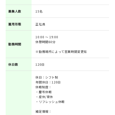
募集人数
15名
雇用形態
正社員
10:00 ～ 19:00
休憩時間60分
勤務時間
※勤務場所によって営業時間変更有
休日数
120日
休日：シフト制
年間休日：120日
休暇制度：
・慶弔休暇
・産休/育休
・リフレッシュ休暇
補足情報：