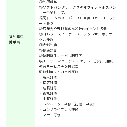
◎制服貸与
◎ソフトバンクホークスのオフィシャルスポン
サー企業として、
福岡ドームのスーパーＢＯＸ席コカ・コーラシ
ートあり
◎忘年会や野球観戦など社内イベント多数
◎ゴルフ、スノーボード、フットサル等、サー
福利厚生
クル多数
諸手当
◎表彰制度
◎健康診断
◎福利厚生サービス利用可
映画・テーマパークのチケット、旅行、通販、
教育サービス等が格安に
研修制度：・内定者研修
・新人研修
・接客研修
・店長研修
・総括研修
・中堅研修
・レベルアップ研修（初級・中級）
・コンプライアンス研修
・マナー研修