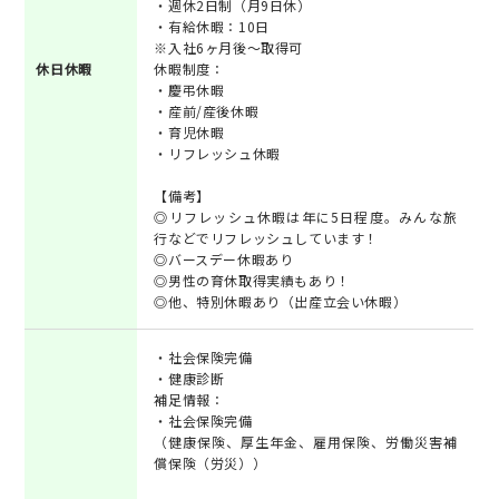
・週休2日制（月9日休）
・有給休暇：10日
※入社6ヶ月後～取得可
休日休暇
休暇制度：
・慶弔休暇
・産前/産後休暇
・育児休暇
・リフレッシュ休暇
【備考】
◎リフレッシュ休暇は年に5日程度。みんな旅
行などでリフレッシュしています！
◎バースデー休暇あり
◎男性の育休取得実績もあり！
◎他、特別休暇あり（出産立会い休暇）
・社会保険完備
・健康診断
補足情報：
・社会保険完備
（健康保険、厚生年金、雇用保険、労働災害補
償保険（労災））