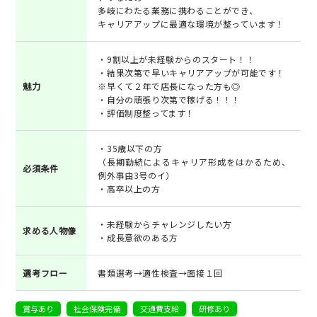
多岐にわたる業務に携わることができ、
キャリアアップに最適な環境が整っています！
・9割以上が未経験からのスタート！！
・結果次第で早いキャリアアップが可能です！
魅力
※早くて２年で店長になった方も◎
・自分の頑張り次第で稼げる！！！
・評価制度整ってます！
・35歳以下の方
（長期勤続によるキャリア形成をはかるため、
必須条件
例外事由3号のイ）
・高卒以上の方
・未経験からチャレンジしたい方
求める人物像
・成長意欲のある方
選考フロー
書類選考→適性検査→面接１回
賞与あり
社会保険完備
交通費支給
研修あり