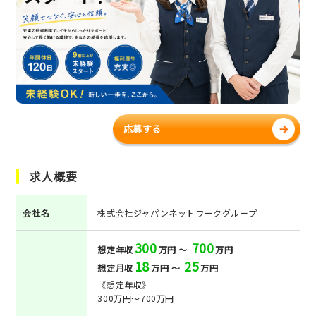
応募する
求人概要
会社名
株式会社ジャパンネットワークグループ
300
700
想定年収
万円 ～
万円
18
25
想定月収
万円 ～
万円
《想定年収》
300万円～700万円