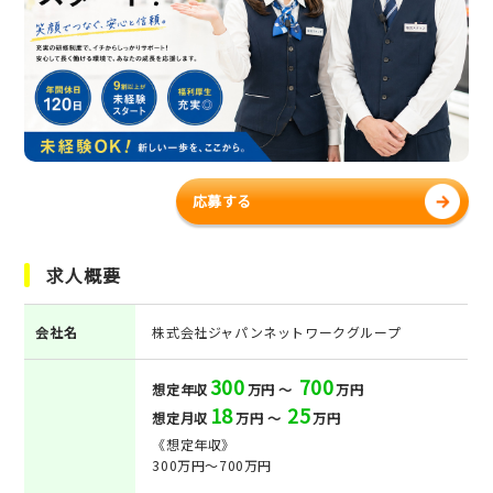
応募する
求人概要
会社名
株式会社ジャパンネットワークグループ
300
700
想定年収
万円 ～
万円
18
25
想定月収
万円 ～
万円
《想定年収》
300万円～700万円