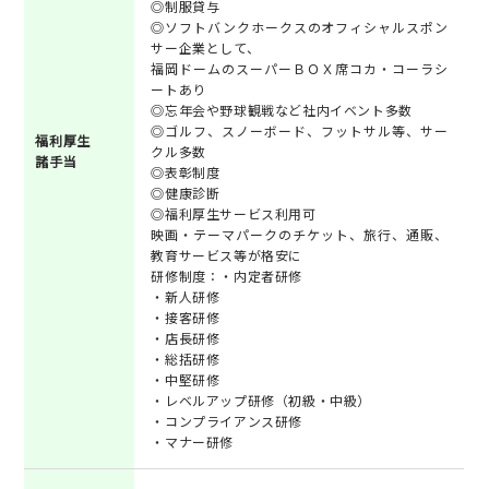
◎制服貸与
◎ソフトバンクホークスのオフィシャルスポン
サー企業として、
福岡ドームのスーパーＢＯＸ席コカ・コーラシ
ートあり
◎忘年会や野球観戦など社内イベント多数
◎ゴルフ、スノーボード、フットサル等、サー
福利厚生
クル多数
諸手当
◎表彰制度
◎健康診断
◎福利厚生サービス利用可
映画・テーマパークのチケット、旅行、通販、
教育サービス等が格安に
研修制度：・内定者研修
・新人研修
・接客研修
・店長研修
・総括研修
・中堅研修
・レベルアップ研修（初級・中級）
・コンプライアンス研修
・マナー研修