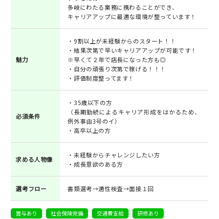
多岐にわたる業務に携わることができ、
キャリアアップに最適な環境が整っています！
・9割以上が未経験からのスタート！！
・結果次第で早いキャリアアップが可能です！
魅力
※早くて２年で店長になった方も◎
・自分の頑張り次第で稼げる！！！
・評価制度整ってます！
・35歳以下の方
（長期勤続によるキャリア形成をはかるため、
必須条件
例外事由3号のイ）
・高卒以上の方
・未経験からチャレンジしたい方
求める人物像
・成長意欲のある方
選考フロー
書類選考→適性検査→面接１回
賞与あり
社会保険完備
交通費支給
研修あり