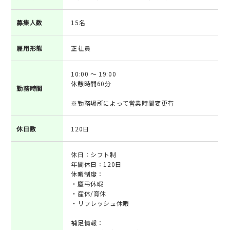
募集人数
15名
雇用形態
正社員
10:00 ～ 19:00
休憩時間60分
勤務時間
※勤務場所によって営業時間変更有
休日数
120日
休日：シフト制
年間休日：120日
休暇制度：
・慶弔休暇
・産休/育休
・リフレッシュ休暇
補足情報：