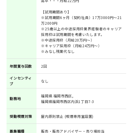
高卒・・・月給22万円
【試用期間あり】
※試用期間6ヶ月（契約社員）17万3000円～21
万2000円
※25歳以上の中途採用枠業界経験者のキャリア
採用枠は試用期間を考慮いたします。
※中途採用枠（月給20万円～）
※キャリア採用枠（月給24万円～）
※みなし残業代なし
年間賞与回数
2回
インセンティ
なし
ブ
福岡県 福岡市西区,
勤務地
福岡県福岡市西区内浜1丁目7-3
受動喫煙対策
屋内原則禁止 (喫煙専用室設置)
募集職種
販売・販売アドバイザー・売り場担当