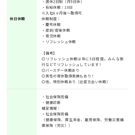
・週休2日制（月9日休）
・有給休暇：10日
※入社6ヶ月後～取得可
休日休暇
休暇制度：
・慶弔休暇
・産前/産後休暇
・育児休暇
・リフレッシュ休暇
【備考】
◎リフレッシュ休暇は年に5日程度。みんな旅
行などでリフレッシュしています！
◎バースデー休暇あり
◎男性の育休取得実績もあり！
◎他、特別休暇あり（出産立会い休暇）
・社会保険完備
・健康診断
補足情報：
・社会保険完備
（健康保険、厚生年金、雇用保険、労働災害補
償保険（労災））