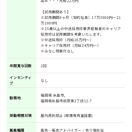
高卒・・・月給22万円
【試用期間あり】
※試用期間6ヶ月（契約社員）17万3000円～21
万2000円
※25歳以上の中途採用枠業界経験者のキャリア
採用枠は試用期間を考慮いたします。
※中途採用枠（月給20万円～）
※キャリア採用枠（月給24万円～）
※みなし残業代なし
年間賞与回数
2回
インセンティ
なし
ブ
福岡県 糸島市,
勤務地
福岡県糸島市前原東2丁目12-7
受動喫煙対策
屋内原則禁止 (喫煙専用室設置)
募集職種
販売・販売アドバイザー・売り場担当