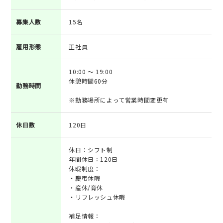
募集人数
15名
雇用形態
正社員
10:00 ～ 19:00
休憩時間60分
勤務時間
※勤務場所によって営業時間変更有
休日数
120日
休日：シフト制
年間休日：120日
休暇制度：
・慶弔休暇
・産休/育休
・リフレッシュ休暇
補足情報：