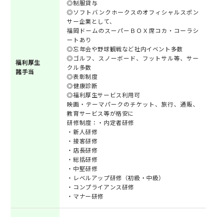
◎制服貸与
◎ソフトバンクホークスのオフィシャルスポン
サー企業として、
福岡ドームのスーパーＢＯＸ席コカ・コーラシ
ートあり
◎忘年会や野球観戦など社内イベント多数
◎ゴルフ、スノーボード、フットサル等、サー
福利厚生
クル多数
諸手当
◎表彰制度
◎健康診断
◎福利厚生サービス利用可
映画・テーマパークのチケット、旅行、通販、
教育サービス等が格安に
研修制度：・内定者研修
・新人研修
・接客研修
・店長研修
・総括研修
・中堅研修
・レベルアップ研修（初級・中級）
・コンプライアンス研修
・マナー研修