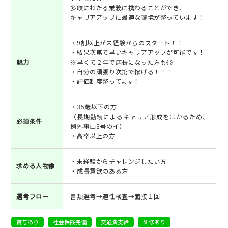
多岐にわたる業務に携わることができ、
キャリアアップに最適な環境が整っています！
・9割以上が未経験からのスタート！！
・結果次第で早いキャリアアップが可能です！
魅力
※早くて２年で店長になった方も◎
・自分の頑張り次第で稼げる！！！
・評価制度整ってます！
・35歳以下の方
（長期勤続によるキャリア形成をはかるため、
必須条件
例外事由3号のイ）
・高卒以上の方
・未経験からチャレンジしたい方
求める人物像
・成長意欲のある方
選考フロー
書類選考→適性検査→面接１回
賞与あり
社会保険完備
交通費支給
研修あり