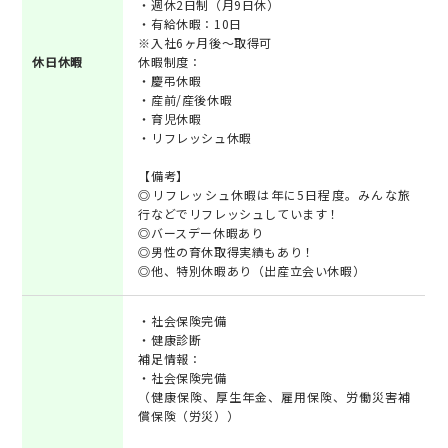
・週休2日制（月9日休）
・有給休暇：10日
※入社6ヶ月後～取得可
休日休暇
休暇制度：
・慶弔休暇
・産前/産後休暇
・育児休暇
・リフレッシュ休暇
【備考】
◎リフレッシュ休暇は年に5日程度。みんな旅
行などでリフレッシュしています！
◎バースデー休暇あり
◎男性の育休取得実績もあり！
◎他、特別休暇あり（出産立会い休暇）
・社会保険完備
・健康診断
補足情報：
・社会保険完備
（健康保険、厚生年金、雇用保険、労働災害補
償保険（労災））