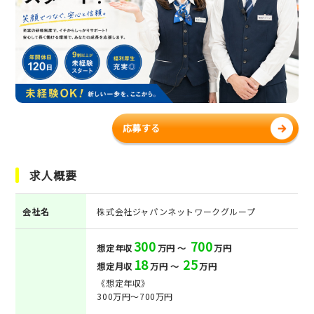
応募する
求人概要
会社名
株式会社ジャパンネットワークグループ
300
700
想定年収
万円 ～
万円
18
25
想定月収
万円 ～
万円
《想定年収》
300万円～700万円