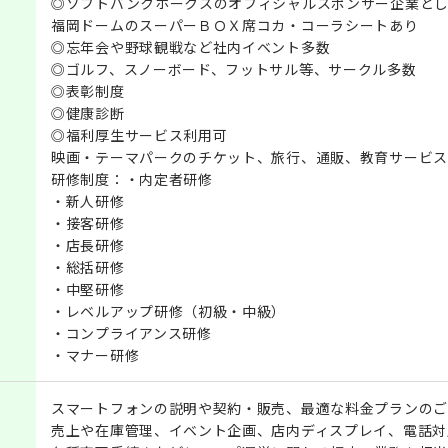
◎ソフトバンクホークスのオフィシャルスポンサー企業とし
福岡ドームのスーパーＢＯＸ席コカ・コーラシートあり
◎忘年会や野球観戦など社内イベント多数
◎ゴルフ、スノーボード、フットサル等、サークル多数
◎表彰制度
◎健康診断
◎福利厚生サービス利用可
映画・テーマパークのチケット、旅行、通販、教育サービス
研修制度：・内定者研修
・新人研修
・接客研修
・店長研修
・総括研修
・中堅研修
・レベルアップ研修（初級・中級）
・コンプライアンス研修
・マナー研修
スマートフォンの説明や契約・販売、最適な料金プランのご
売上や在庫管理、イベント企画、店内ディスプレイ、電話対