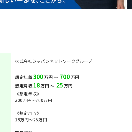
株式会社ジャパンネットワークグループ
300
700
想定年収
万円 ～
万円
18
25
想定月収
万円 ～
万円
《想定年収》
300万円～700万円
《想定月収》
18万円～25万円