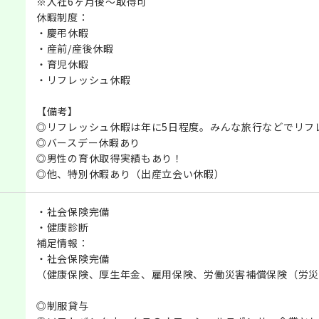
※入社6ヶ月後～取得可
休暇制度：
・慶弔休暇
・産前/産後休暇
・育児休暇
・リフレッシュ休暇
【備考】
◎リフレッシュ休暇は年に5日程度。みんな旅行などでリフ
◎バースデー休暇あり
◎男性の育休取得実績もあり！
◎他、特別休暇あり（出産立会い休暇）
・社会保険完備
・健康診断
補足情報：
・社会保険完備
（健康保険、厚生年金、雇用保険、労働災害補償保険（労災
◎制服貸与