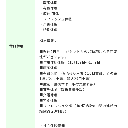
・慶弔休暇
・有給休暇
・産休/育休
・リフレッシュ休暇
・介護休暇
・特別休暇
補足情報：
休日休暇
■週休2日制 ※シフト制のご勤務となる可能
性がございます。
■年末年始休暇 （12月29日～1月3日）
■慶弔休暇
■有給休暇 (勤続6か月後に10日支給、その後
1年ごとに支給、最大20日支給）
■産前・産後休暇（取得実績多数）
■育児休業（取得実績多数）
■介護休暇
■特別休暇
■リフレッシュ休暇（年2回合計8日間の連続有
給取得促進制度）
・社会保険完備