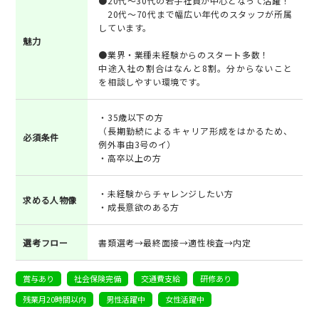
●20代～30代の若手社員が中心となって活躍！
20代～70代まで幅広い年代のスタッフが所属
しています。
魅力
●業界・業種未経験からのスタート多数！
中途入社の割合はなんと8割。分からないこと
を相談しやすい環境です。
・35歳以下の方
（長期勤続によるキャリア形成をはかるため、
必須条件
例外事由3号のイ）
・高卒以上の方
・未経験からチャレンジしたい方
求める人物像
・成長意欲のある方
選考フロー
書類選考→最終面接→適性検査→内定
賞与あり
社会保険完備
交通費支給
研修あり
残業月20時間以内
男性活躍中
女性活躍中