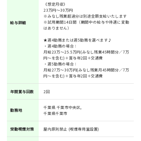
《想定月収》
23万円～30万円
※みなし残業超過分は別途全額支給いたします
※試用期間14日間（期間中の給与や待遇に変動
給与詳細
はありません）
★週4勤務または週5勤務を選べます♪
・週4勤務の場合：
月給23万～25.5万円(みなし残業45時間分／7万
円～を含む)＋賞与年2回＋交通費
・週5勤務の場合：
月給27万～30万円(みなし残業月45時間分／7万
円～を含む)＋賞与年2回＋交通費
年間賞与回数
2回
千葉県 千葉市中央区,
勤務地
千葉県千葉市
受動喫煙対策
屋内原則禁止 (喫煙専用室設置)