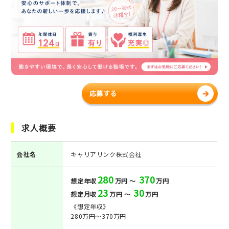
応募する
求人概要
会社名
キャリアリンク株式会社
280
370
想定年収
万円 ～
万円
23
30
想定月収
万円 ～
万円
《想定年収》
280万円～370万円