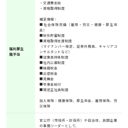
・交通費支給
・資格取得制度
補足情報：
■社会保険完備（雇用・労災・健康・厚生年
金）
■財形貯蓄制度
■資格取得支援制度
（マイナンバー検定、証券外務員、キャリアコ
福利厚生
ンサルタントなど）
諸手当
■従業員持株制度
■社内公募制度
■結婚祝金
■出産祝金
■見舞金
■弔事金給付
■限定正社員制度
加入保険：健康保険、厚生年金、雇用保険、労
災保険
官公庁（市役所・区役所）や自治体、民間企業
の事務リーダーとして、