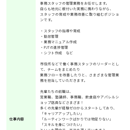
事務スタッフの管理業務をお任せします。
自らも地元に根付いた実務に携わりながら、
スタッフの育成や業務改善に取り組むポジショ
ンです。
・スタッフの指導や育成
・勤怠管理
・業務マニュアル作成
・PJTの進捗管理
・シフト作成 など
市役所などで働く事務スタッフのリーダーとし
て、チームをまとめたり
業務フローを改善したりと、さまざまな管理業
務を担当していただきます。
先輩たちの前職は、
営業職、塾講師、事務職、飲食店やアパレルシ
ョップ店員などさまざま！
多くの先輩が経験ゼロからスタートしており、
「キャリアアップしたい」
仕事内容
「ルーティンワークばかりでは物足りない」
「スキルを身につけたい」
といった理由で、当社を選んでいます♪