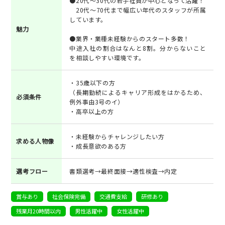
●20代～30代の若手社員が中心となって活躍！
20代～70代まで幅広い年代のスタッフが所属
しています。
魅力
●業界・業種未経験からのスタート多数！
中途入社の割合はなんと8割。分からないこと
を相談しやすい環境です。
・35歳以下の方
（長期勤続によるキャリア形成をはかるため、
必須条件
例外事由3号のイ）
・高卒以上の方
・未経験からチャレンジしたい方
求める人物像
・成長意欲のある方
選考フロー
書類選考→最終面接→適性検査→内定
賞与あり
社会保険完備
交通費支給
研修あり
残業月20時間以内
男性活躍中
女性活躍中