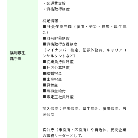
・交通費支給
・資格取得制度
補足情報：
■社会保険完備（雇用・労災・健康・厚生年
金）
■財形貯蓄制度
■資格取得支援制度
（マイナンバー検定、証券外務員、キャリアコ
福利厚生
ンサルタントなど）
諸手当
■従業員持株制度
■社内公募制度
■結婚祝金
■出産祝金
■見舞金
■弔事金給付
■限定正社員制度
加入保険：健康保険、厚生年金、雇用保険、労
災保険
官公庁（市役所・区役所）や自治体、民間企業
の事務リーダーとして、