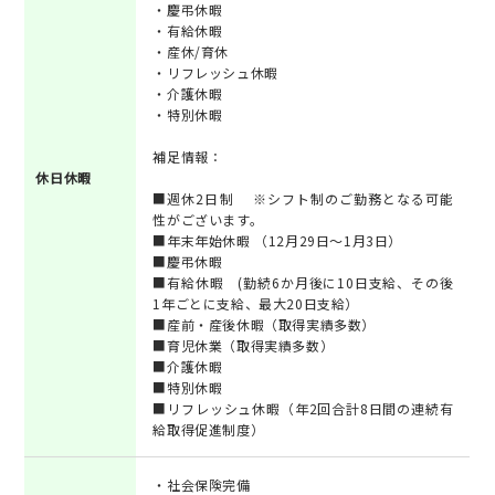
・慶弔休暇
・有給休暇
・産休/育休
・リフレッシュ休暇
・介護休暇
・特別休暇
補足情報：
休日休暇
■週休2日制 ※シフト制のご勤務となる可能
性がございます。
■年末年始休暇 （12月29日～1月3日）
■慶弔休暇
■有給休暇 (勤続6か月後に10日支給、その後
1年ごとに支給、最大20日支給）
■産前・産後休暇（取得実績多数）
■育児休業（取得実績多数）
■介護休暇
■特別休暇
■リフレッシュ休暇（年2回合計8日間の連続有
給取得促進制度）
・社会保険完備