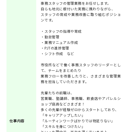
事務スタッフの管理業務をお任せします。
自らも地元に根付いた実務に携わりながら、
スタッフの育成や業務改善に取り組むポジショ
ンです。
・スタッフの指導や育成
・勤怠管理
・業務マニュアル作成
・PJTの進捗管理
・シフト作成 など
市役所などで働く事務スタッフのリーダーとし
て、チームをまとめたり
業務フローを改善したりと、さまざまな管理業
務を担当していただきます。
先輩たちの前職は、
営業職、塾講師、事務職、飲食店やアパレルシ
ョップ店員などさまざま！
多くの先輩が経験ゼロからスタートしており、
「キャリアアップしたい」
仕事内容
「ルーティンワークばかりでは物足りない」
「スキルを身につけたい」
といった理由で、当社を選んでいます♪