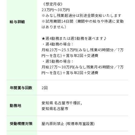
《想定月収》
23万円～30万円
※みなし残業超過分は別途全額支給いたします
※試用期間14日間（期間中の給与や待遇に変動
給与詳細
はありません）
★週4勤務または週5勤務を選べます♪
・週4勤務の場合：
月給23万～25.5万円(みなし残業45時間分／7万
円～を含む)＋賞与年2回＋交通費
・週5勤務の場合：
月給27万～30万円(みなし残業月45時間分／7万
円～を含む)＋賞与年2回＋交通費
年間賞与回数
2回
愛知県 名古屋市千種区,
勤務地
愛知県名古屋市
受動喫煙対策
屋内原則禁止 (喫煙専用室設置)