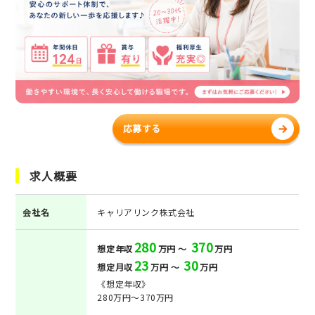
応募する
求人概要
会社名
キャリアリンク株式会社
280
370
想定年収
万円 ～
万円
23
30
想定月収
万円 ～
万円
《想定年収》
280万円～370万円