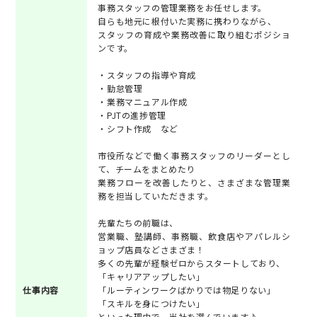
事務スタッフの管理業務をお任せします。
自らも地元に根付いた実務に携わりながら、
スタッフの育成や業務改善に取り組むポジショ
ンです。
・スタッフの指導や育成
・勤怠管理
・業務マニュアル作成
・PJTの進捗管理
・シフト作成 など
市役所などで働く事務スタッフのリーダーとし
て、チームをまとめたり
業務フローを改善したりと、さまざまな管理業
務を担当していただきます。
先輩たちの前職は、
営業職、塾講師、事務職、飲食店やアパレルシ
ョップ店員などさまざま！
多くの先輩が経験ゼロからスタートしており、
「キャリアアップしたい」
仕事内容
「ルーティンワークばかりでは物足りない」
「スキルを身につけたい」
といった理由で、当社を選んでいます♪