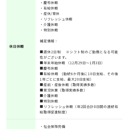
・慶弔休暇
・有給休暇
・産休/育休
・リフレッシュ休暇
・介護休暇
・特別休暇
補足情報：
休日休暇
■週休2日制 ※シフト制のご勤務となる可能
性がございます。
■年末年始休暇 （12月29日～1月3日）
■慶弔休暇
■有給休暇 (勤続6か月後に10日支給、その後
1年ごとに支給、最大20日支給）
■産前・産後休暇（取得実績多数）
■育児休業（取得実績多数）
■介護休暇
■特別休暇
■リフレッシュ休暇（年2回合計8日間の連続有
給取得促進制度）
・社会保険完備