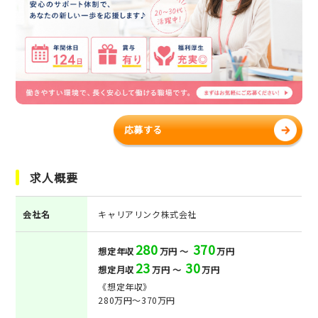
応募する
求人概要
会社名
キャリアリンク株式会社
280
370
想定年収
万円 ～
万円
23
30
想定月収
万円 ～
万円
《想定年収》
280万円～370万円