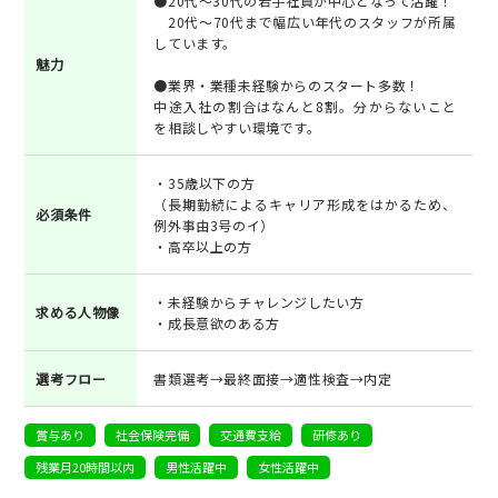
●20代～30代の若手社員が中心となって活躍！
20代～70代まで幅広い年代のスタッフが所属
しています。
魅力
●業界・業種未経験からのスタート多数！
中途入社の割合はなんと8割。分からないこと
を相談しやすい環境です。
・35歳以下の方
（長期勤続によるキャリア形成をはかるため、
必須条件
例外事由3号のイ）
・高卒以上の方
・未経験からチャレンジしたい方
求める人物像
・成長意欲のある方
選考フロー
書類選考→最終面接→適性検査→内定
賞与あり
社会保険完備
交通費支給
研修あり
残業月20時間以内
男性活躍中
女性活躍中