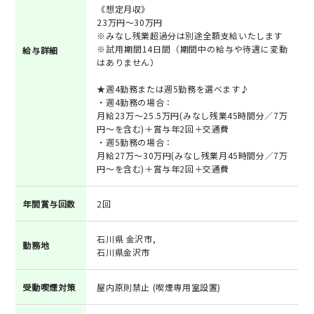
《想定月収》
23万円～30万円
※みなし残業超過分は別途全額支給いたします
※試用期間14日間（期間中の給与や待遇に変動
給与詳細
はありません）
★週4勤務または週5勤務を選べます♪
・週4勤務の場合：
月給23万～25.5万円(みなし残業45時間分／7万
円～を含む)＋賞与年2回＋交通費
・週5勤務の場合：
月給27万～30万円(みなし残業月45時間分／7万
円～を含む)＋賞与年2回＋交通費
年間賞与回数
2回
石川県 金沢市,
勤務地
石川県金沢市
受動喫煙対策
屋内原則禁止 (喫煙専用室設置)