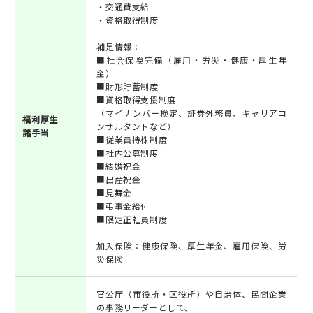
・交通費支給
・資格取得制度
補足情報：
■社会保険完備（雇用・労災・健康・厚生年
金）
■財形貯蓄制度
■資格取得支援制度
（マイナンバー検定、証券外務員、キャリアコ
福利厚生
ンサルタントなど）
諸手当
■従業員持株制度
■社内公募制度
■結婚祝金
■出産祝金
■見舞金
■弔事金給付
■限定正社員制度
加入保険：健康保険、厚生年金、雇用保険、労
災保険
官公庁（市役所・区役所）や自治体、民間企業
の事務リーダーとして、