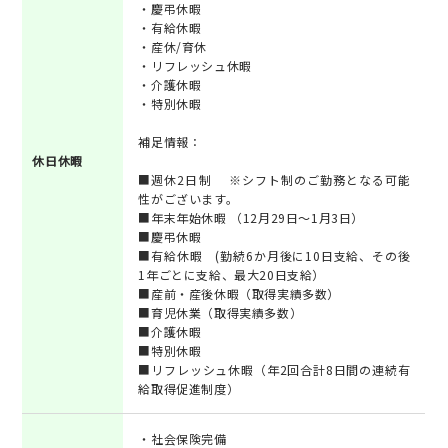
・慶弔休暇
・有給休暇
・産休/育休
・リフレッシュ休暇
・介護休暇
・特別休暇
補足情報：
休日休暇
■週休2日制 ※シフト制のご勤務となる可能
性がございます。
■年末年始休暇 （12月29日～1月3日）
■慶弔休暇
■有給休暇 (勤続6か月後に10日支給、その後
1年ごとに支給、最大20日支給）
■産前・産後休暇（取得実績多数）
■育児休業（取得実績多数）
■介護休暇
■特別休暇
■リフレッシュ休暇（年2回合計8日間の連続有
給取得促進制度）
・社会保険完備