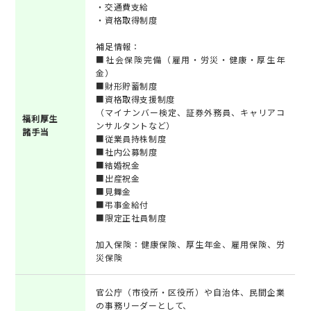
・交通費支給
・資格取得制度
補足情報：
■社会保険完備（雇用・労災・健康・厚生年
金）
■財形貯蓄制度
■資格取得支援制度
（マイナンバー検定、証券外務員、キャリアコ
福利厚生
ンサルタントなど）
諸手当
■従業員持株制度
■社内公募制度
■結婚祝金
■出産祝金
■見舞金
■弔事金給付
■限定正社員制度
加入保険：健康保険、厚生年金、雇用保険、労
災保険
官公庁（市役所・区役所）や自治体、民間企業
の事務リーダーとして、