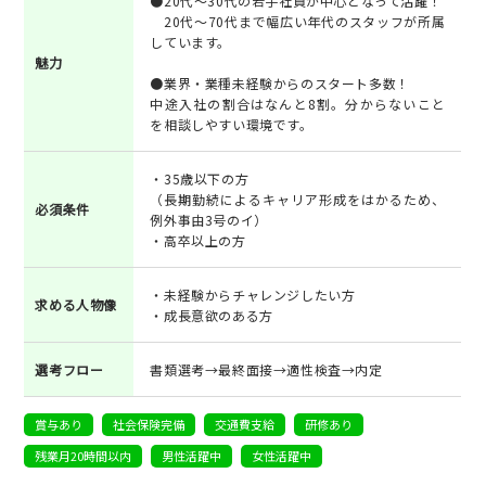
●20代～30代の若手社員が中心となって活躍！
20代～70代まで幅広い年代のスタッフが所属
しています。
魅力
●業界・業種未経験からのスタート多数！
中途入社の割合はなんと8割。分からないこと
を相談しやすい環境です。
・35歳以下の方
（長期勤続によるキャリア形成をはかるため、
必須条件
例外事由3号のイ）
・高卒以上の方
・未経験からチャレンジしたい方
求める人物像
・成長意欲のある方
選考フロー
書類選考→最終面接→適性検査→内定
賞与あり
社会保険完備
交通費支給
研修あり
残業月20時間以内
男性活躍中
女性活躍中