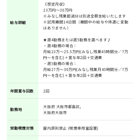
《想定月収》
23万円～30万円
※みなし残業超過分は別途全額支給いたします
※試用期間14日間（期間中の給与や待遇に変動
給与詳細
はありません）
★週4勤務または週5勤務を選べます♪
・週4勤務の場合：
月給23万～25.5万円(みなし残業45時間分／7万
円～を含む)＋賞与年2回＋交通費
・週5勤務の場合：
月給27万～30万円(みなし残業月45時間分／7万
円～を含む)＋賞与年2回＋交通費
年間賞与回数
2回
大阪府 大阪市都島区,
勤務地
大阪府大阪市
受動喫煙対策
屋内原則禁止 (喫煙専用室設置)