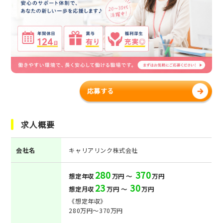
応募する
求人概要
会社名
キャリアリンク株式会社
280
370
想定年収
万円 ～
万円
23
30
想定月収
万円 ～
万円
《想定年収》
280万円～370万円