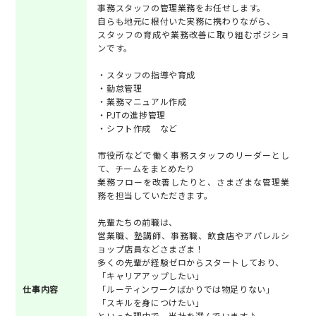
事務スタッフの管理業務をお任せします。
自らも地元に根付いた実務に携わりながら、
スタッフの育成や業務改善に取り組むポジショ
ンです。
・スタッフの指導や育成
・勤怠管理
・業務マニュアル作成
・PJTの進捗管理
・シフト作成 など
市役所などで働く事務スタッフのリーダーとし
て、チームをまとめたり
業務フローを改善したりと、さまざまな管理業
務を担当していただきます。
先輩たちの前職は、
営業職、塾講師、事務職、飲食店やアパレルシ
ョップ店員などさまざま！
多くの先輩が経験ゼロからスタートしており、
「キャリアアップしたい」
仕事内容
「ルーティンワークばかりでは物足りない」
「スキルを身につけたい」
といった理由で、当社を選んでいます♪