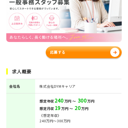
応募する
求人概要
会社名
株式会社DYMキャリア
240
300
想定年収
万円 ～
万円
19
20
想定月収
万円 ～
万円
《想定年収》
240万円～300万円