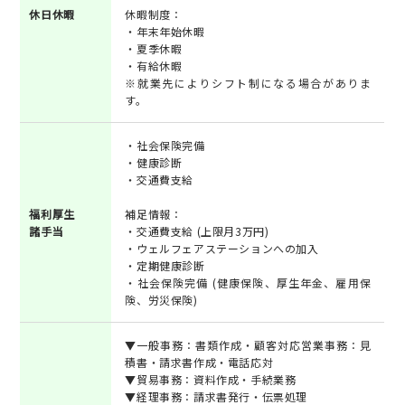
休日休暇
休暇制度：
・年末年始休暇
・夏季休暇
・有給休暇
※就業先によりシフト制になる場合がありま
す。
・社会保険完備
・健康診断
・交通費支給
福利厚生
補足情報：
諸手当
・交通費支給 (上限月3万円)
・ウェルフェアステーションへの加入
・定期健康診断
・社会保険完備 (健康保険、厚生年金、雇用保
険、労災保険)
▼一般事務：書類作成・顧客対応営業事務：見
積書・請求書作成・電話応対
▼貿易事務：資料作成・手続業務
▼経理事務：請求書発行・伝票処理