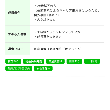
・29歳以下の方
（長期勤続によるキャリア形成をはかるため、
必須条件
例外事由3号のイ）
・高卒以上の方
・未経験からチャレンジしたい方
求める人物像
・成長意欲のある方
選考フロー
書類選考→最終面接（オンライン）
賞与あり
社会保険完備
交通費支給
研修あり
土日休み
残業月10時間以内
女性活躍中