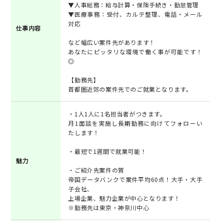
▼人事総務：給与計算・保険手続き・勤怠管理
▼医療事務：受付、カルテ整理、電話・メール
対応
仕事内容
など幅広い案件先があります！
あなたにピッタリな環境で働く事が可能です！
◎
【勤務先】
首都圏近郊の案件先でのご就業となります。
・1人1人に1名担当者がつきます。
月1面談を実施し長期勤務に向けてフォローい
たします！
・最短で1週間で就業可能！
魅力
・ご紹介先案件の質
帝国データバンクで案件平均60点！大手・大手
子会社、
上場企業、魅力企業が中心となります！
※勤務先は東京・神奈川中心