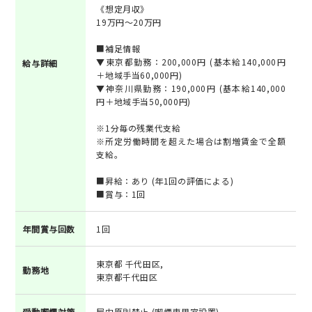
《想定月収》
19万円～20万円
■補足情報
▼東京都勤務：200,000円 (基本給140,000円
給与詳細
＋地域手当60,000円)
▼神奈川県勤務：190,000円 (基本給140,000
円＋地域手当50,000円)
※1分毎の残業代支給
※所定労働時間を超えた場合は割増賃金で全額
支給。
■昇給：あり (年1回の評価による)
■賞与：1回
年間賞与回数
1回
東京都 千代田区,
勤務地
東京都千代田区
受動喫煙対策
屋内原則禁止 (喫煙専用室設置)