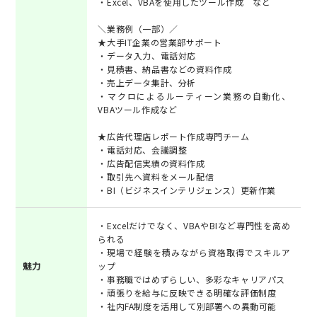
・Excel、VBAを使用したツール作成 など
＼業務例（一部）／
★大手IT企業の営業部サポート
・データ入力、電話対応
・見積書、納品書などの資料作成
・売上データ集計、分析
・マクロによるルーティーン業務の自動化、
VBAツール作成など
★広告代理店レポート作成専門チーム
・電話対応、会議調整
・広告配信実績の資料作成
・取引先へ資料をメール配信
・BI（ビジネスインテリジェンス）更新作業
・Excelだけでなく、VBAやBIなど専門性を高め
られる
・現場で経験を積みながら資格取得でスキルア
魅力
ップ
・事務職ではめずらしい、多彩なキャリアパス
・頑張りを給与に反映できる明確な評価制度
・社内FA制度を活用して別部署への異動可能