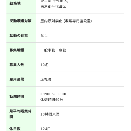
東京都 千代田区,
勤務地
東京都千代田区
受動喫煙対策
屋内原則禁止 (喫煙専用室設置)
転勤の有無
なし
募集職種
一般事務・庶務
募集人数
10名
雇用形態
正社員
09:00 ～ 18:00
勤務時間
休憩時間60分
月平均残業時
10時間未満
間
休日数
124日