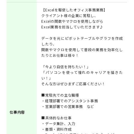
【Excelを駆使したオフィス事務業務】
クライアント様の企業に常駐し、
Excelの関数やマクロを使用しながら
Excel業務を担当していただきます♪
データを元にピボットテーブルやグラフを作成
したり、
関数やマクロを使用して普段の業務を効率化し
たりとお仕事は様々！
「今より自信を持ちたい！」
「パソコンを使って憧れのキャリアを描きた
い！」
そんな方はぜひまずご応募ください！
■常駐先での主な職種
・経理部署でのアシスタント事務
・営業部署での営業事務 など
仕事内容
■具体的なお仕事
・データ集計、入力
・書類・資料作成