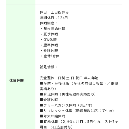
休日：土日祝休み
年間休日：124日
休暇制度：
・年末年始休暇
・夏季休暇
・GW休暇
・慶弔休暇
・介護休暇
・産休/育休
補足情報：
完全週休二日制 土 日 祝日 年末年始
休日休暇
■産前・産後休暇（産休の前倒し相談可／取得
実績あり）
■育児休暇（男性も取得実績あり）
■介護休暇
■フリーバカンス休暇（3日/年）
■リフレッシュ休暇（勤続年数に応じて付与）
■年末年始休暇
■有給休暇（入社3カ月目：5日付与 入社7ヶ
月目：5日追加付与）