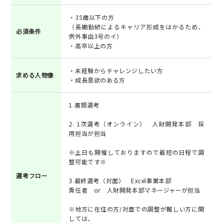
・35歳以下の方
（長期勤続によるキャリア形成をはかるため、
必須条件
例外事由3号のイ）
・高卒以上の方
・未経験からチャレンジしたい方
求める人物像
・成長意欲のある方
1.書類選考
2. 1次選考（オンライン） 人財開発本部 採
用担当が担当
※土日も開催しておりますので最短の日程で調
整可能です※
選考フロー
3.最終選考（対面） Excel事業本部
責任者 or 人財開発本部マネージャーが担当
※地方に在住の方/対面での調整が難しい方に関
しては、