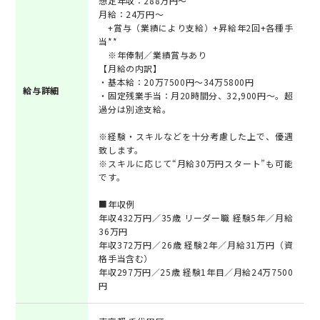
想定年収：288万円〜
月給：24万円〜
+賞与（業績により支給）+昇給年2回+各種手
当**
※年俸制／業績賞与あり
【月給の内訳】
・基本給：20万7500円〜34万5800円
給与詳細
・固定残業手当：月20時間分、32,900円～。超
過分は別途支給。
※経験・スキルなどを十分考慮した上で、優遇
致します。
※スキルに応じて“月給30万円スタート”も可能
です。
■年収例
年収432万円／35歳 リーダー職 経験5年／月給
36万円
年収372万円／26歳 経験2年／月給31万円（資
格手当含む）
年収297万円／25歳 経験1年目／月給24万7500
円