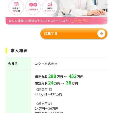
応募する
求人概要
会社名
コクー株式会社
288
432
想定年収
万円 ～
万円
24
36
想定月収
万円 ～
万円
《想定年収》
288万円～432万円
《想定月収》
24万円～36万円