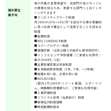
場や所属の変更希望や、他部門や各マネージャ
の業務を知るため、希望する部門へ１日インタ
福利厚生
ーンができます
諸手当
■クリエイティブワーク制度
月160hの10%＝16h/月*を自分や仕事を客観的
に見つめ直す機会として活用することを認める
制度
■副業制度
■WELCOMEBACK制度
■コクーアカデミー制度
■健康診断 （女性は婦人科検診も隔年受診可）
■インフルエンザ予防接種（ご家族も利用可・
最大3000円／1名）
■企業型確定拠出年金制度
■永年勤続表彰制度（3年、5年、～5年毎）
■結婚お祝い金、出産お祝い金
■WELBOX加入
（国内1万2000のリゾート施設、スポーツジ
ム、映画館利用優遇など、ご家族も利用可能）
■人事評価制度
■リファラル採用（社員紹介）制度
■新規社内制度提案
■時短勤務制度有