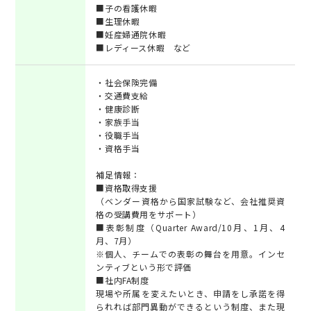
■子の看護休暇
■生理休暇
■妊産婦通院休暇
■レディース休暇 など
・社会保険完備
・交通費支給
・健康診断
・家族手当
・役職手当
・資格手当
補足情報：
■資格取得支援
（ベンダー資格から国家試験など、会社推奨資
格の受講費用をサポート）
■表彰制度（Quarter Award/10月、1月、4
月、7月）
※個人、チームでの表彰の舞台を用意。インセ
ンティブという形で評価
■社内FA制度
現場や所属を変えたいとき、申請をし承諾を得
られれば部門異動ができるという制度、また現