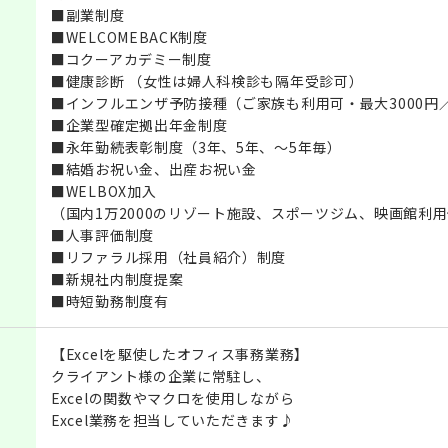
■副業制度
■WELCOMEBACK制度
■コクーアカデミー制度
■健康診断 （女性は婦人科検診も隔年受診可）
■インフルエンザ予防接種（ご家族も利用可・最大3000円
■企業型確定拠出年金制度
■永年勤続表彰制度（3年、5年、～5年毎）
■結婚お祝い金、出産お祝い金
■WELBOX加入
（国内1万2000のリゾート施設、スポーツジム、映画館利
■人事評価制度
■リファラル採用（社員紹介）制度
■新規社内制度提案
■時短勤務制度有
【Excelを駆使したオフィス事務業務】
クライアント様の企業に常駐し、
Excelの関数やマクロを使用しながら
Excel業務を担当していただきます♪