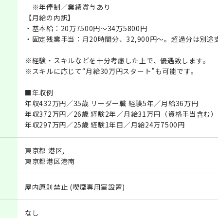
※年俸制／業績賞与あり
【月給の内訳】
・基本給：20万7500円〜34万5800円
・固定残業手当：月20時間分、32,900円～。超過分は別途
※経験・スキルなどを十分考慮した上で、優遇致します。
※スキルに応じて“月給30万円スタート”も可能です。
■年収例
年収432万円／35歳 リーダー職 経験5年／月給36万円
年収372万円／26歳 経験2年／月給31万円（資格手当含む）
年収297万円／25歳 経験1年目／月給24万7500円
東京都 港区,
東京都港区港南
屋内原則禁止 (喫煙専用室設置)
なし