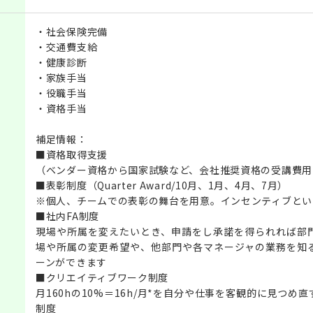
・社会保険完備
・交通費支給
・健康診断
・家族手当
・役職手当
・資格手当
補足情報：
■資格取得支援
（ベンダー資格から国家試験など、会社推奨資格の受講費用
■表彰制度（Quarter Award/10月、1月、4月、7月）
※個人、チームでの表彰の舞台を用意。インセンティブとい
■社内FA制度
現場や所属を変えたいとき、申請をし承諾を得られれば部
場や所属の変更希望や、他部門や各マネージャの業務を知
ーンができます
■クリエイティブワーク制度
月160hの10%＝16h/月*を自分や仕事を客観的に見つ
制度