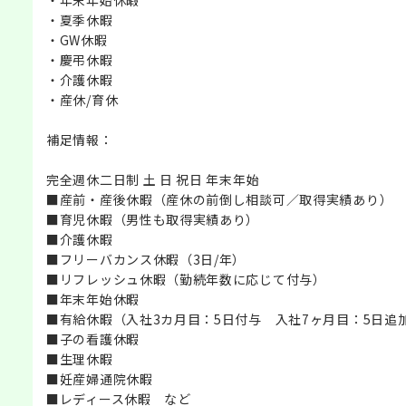
・夏季休暇
・GW休暇
・慶弔休暇
・介護休暇
・産休/育休
補足情報：
完全週休二日制 土 日 祝日 年末年始
■産前・産後休暇（産休の前倒し相談可／取得実績あり）
■育児休暇（男性も取得実績あり）
■介護休暇
■フリーバカンス休暇（3日/年）
■リフレッシュ休暇（勤続年数に応じて付与）
■年末年始休暇
■有給休暇（入社3カ月目：5日付与 入社7ヶ月目：5日追
■子の看護休暇
■生理休暇
■妊産婦通院休暇
■レディース休暇 など