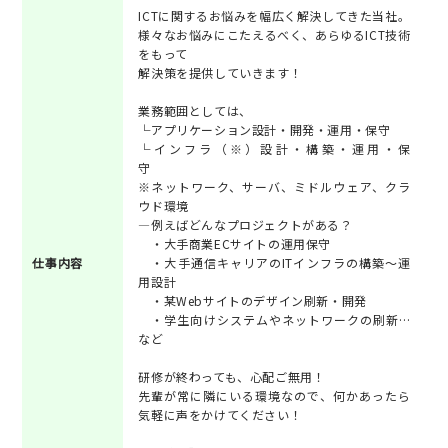
ICTに関するお悩みを幅広く解決してきた当社。
様々なお悩みにこたえるべく、あらゆるICT技術
をもって
解決策を提供していきます！
業務範囲としては、
└アプリケーション設計・開発・運用・保守
└インフラ（※）設計・構築・運用・保
守
※ネットワーク、サーバ、ミドルウェア、クラ
ウド環境
―例えばどんなプロジェクトがある？
・大手商業ECサイトの運用保守
仕事内容
・大手通信キャリアのITインフラの構築～運
用設計
・某Webサイトのデザイン刷新・開発
・学生向けシステムやネットワークの刷新…
など
研修が終わっても、心配ご無用！
先輩が常に隣にいる環境なので、何かあったら
気軽に声をかけてください！