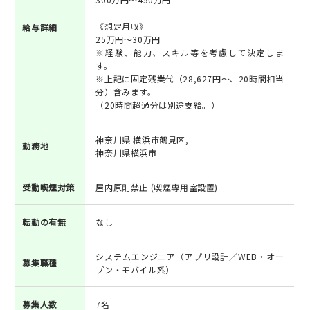
《想定月収》
給与詳細
25万円～30万円
※経験、能力、スキル等を考慮して決定しま
す。
※上記に固定残業代（28,627円～、20時間相当
分）含みます。
（20時間超過分は別途支給。）
神奈川県 横浜市鶴見区,
勤務地
神奈川県横浜市
受動喫煙対策
屋内原則禁止 (喫煙専用室設置)
転勤の有無
なし
システムエンジニア（アプリ設計／WEB・オー
募集職種
プン・モバイル系）
募集人数
7名