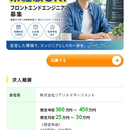
応募する
求人概要
会社名
株式会社リアソルマネージメント
300
450
想定年収
万円 ～
万円
25
30
想定月収
万円 ～
万円
《想定年収》
300万円～450万円