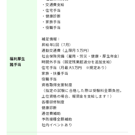
・交通費支給
・住宅手当
・健康診断
・家族手当
・役職手当
補足情報：
昇給年1回（7月）
通勤交通費（上限月５万円）
社会保険完備（雇用・労災・健康・厚生年金）
福利厚生
時間外手当（固定残業超過分を追加支給）
諸手当
住宅手当（月最大5万円 ※規定あり）
家族・扶養手当
役職手当
資格取得支援制度
（指定の試験に合格した際は受験料全額負担。
上位資格の場合、報奨金を支給します！）
各種研修制度
健康診断
通信費補助
予防接種全額補助
社内イベントあり