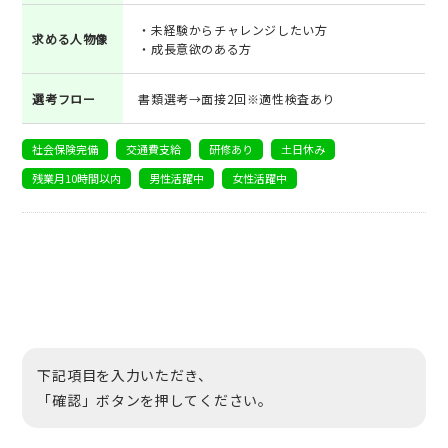
・未経験からチャレンジしたい方
求める人物像
・成長意欲のある方
選考フロー
書類選考→面接2回※適性検査あり
社会保険完備
交通費支給
研修あり
土日休み
残業月10時間以内
男性活躍中
女性活躍中
下記項目を入力いただき、
「確認」ボタンを押してください。