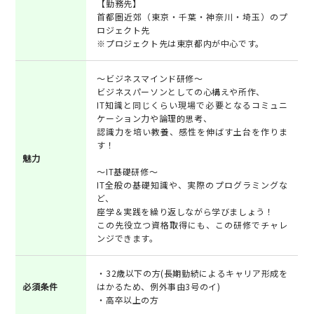
【勤務先】
首都圏近郊（東京・千葉・神奈川・埼玉）のプ
ロジェクト先
※プロジェクト先は東京都内が中心です。
～ビジネスマインド研修～
ビジネスパーソンとしての心構えや所作、
IT知識と同じくらい現場で必要となるコミュニ
ケーション力や論理的思考、
認識力を培い教養、感性を伸ばす土台を作りま
す！
魅力
～IT基礎研修～
IT全般の基礎知識や、実際のプログラミングな
ど、
座学＆実践を繰り返しながら学びましょう！
この先役立つ資格取得にも、この研修でチャレ
ンジできます。
・32歳以下の方(長期勤続によるキャリア形成を
必須条件
はかるため、例外事由3号のイ)
・高卒以上の方